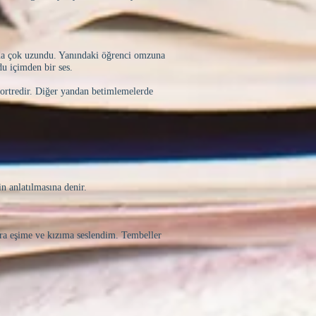
yu da çok uzundu. Yanındaki öğrenci omzuna
du içimden bir ses.
 portredir. Diğer yandan betimlemelerde
n anlatılmasına denir.
ra eşime ve kızıma seslendim. Tembeller