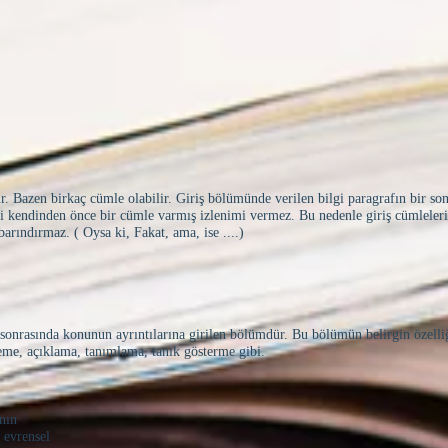
r. Bazen birkaç cümle olabilir. Giriş bölümünde verilen bilgi paragrafın bir son
iği kendinden önce bir cümle varmış izlenimi vermez. Bu nedenle giriş cümleler
arındırmaz. ( Oysa ki, Fakat, ama, ise ....)
sonrasında konunun ayrıntılarına girilen bölümdür. Bu bölümün belirgin özelliği
eme, açıklama, tanımlama, tanık gösterme gibi.
ının
 evrensel