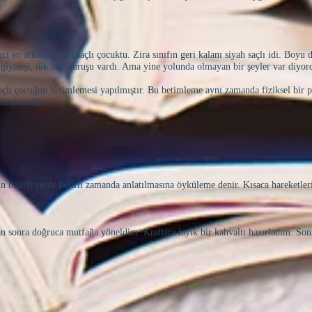
ci en arkadaki sarı saçlı çocuktu. Zira sınıfın geri kalanı siyah saçlı idi. Bo
giyinişi, dik bir oturuşu vardı. Ama yine yolunda olmayan bir şeyler var diyor
 saçlı çocuğun betimlemesi yapılmıştır. Bu betimleme aynı zamanda fiziksel bir
etimlemedir.
ın belirli yerde belirli zamanda anlatılmasına öyküleme denir. Kısaca hareketleri
 sonra doğruca mutfağa yöneldim. Krallara layık bir kahvaltı hazırladım. Son