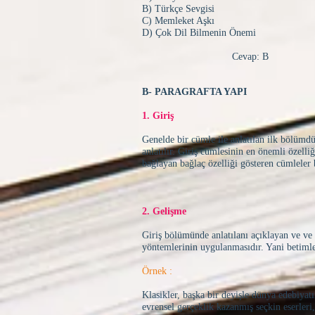
B) Türkçe Sevgisi
C) Memleket Aşkı
D) Çok Dil Bilmenin Önemi
Cevap: B
​
B- PARAGRAFTA YAPI
1. Giriş
Genelde bir cümle ile anlatılan ilk bölümdü
anlatılır. Giriş cümlesinin en önemli özell
bağlayan bağlaç özelliği gösteren cümleler b
2. Gelişme
Giriş bölümünde anlatılanı açıklayan ve ve 
yöntemlerinin uygulanmasıdır. Yani betiml
Örnek :
Klasikler, başka bir deyişle dünya edebiyat
evrensel gerçeklik kazanmış seçkin eserleri,