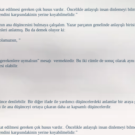
kkat edilmesi gereken çok husus vardır.. Öncelikle anlayışlı insan dinlemeyi bilme
endini karşısındakinin yerine koyabilmelidir.”
 ana düşüncesini bulmaya çalışalım. Yazar parçanın genelinde anlayışlı biris
nleri anlatmış. Bu da demek oluyor ki:
 olamazsın, “
 gerekenlere uymalısın” mesajı vermektedir. Bu iki cümle de sonuç olarak aynı
si olabilir.
ce denilebilir. Bir diğer ifade ile yardımcı düşüncelerdeki anlamlar bir araya 
ü ile ana düşünceyi ortaya çıkaran daha az kapsamlı düşüncelerdir.
kat edilmesi gereken çok husus vardır.. Öncelikle anlayışlı insan dinlemeyi bilme
endini karşısındakinin yerine koyabilmelidir.”