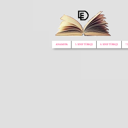
google.com, pub-1772441188610312, DIRECT, f08c47fec0942fa0
ANASAYFA
5. SINIF TÜRKÇE
6. SINIF TÜRKÇE
7.