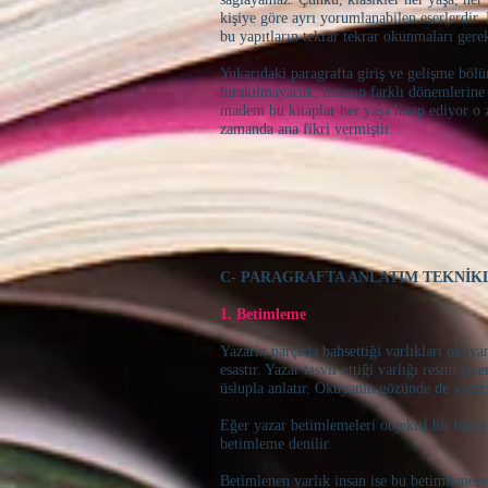
kişiye göre ayrı yorumlanabilen eserlerdir
bu yapıtların tekrar tekrar okunmaları gerek
Yukarıdaki paragrafta giriş ve gelişme böl
bırakılmayacak, insanın farklı dönemlerine
madem bu kitaplar her yaşa hitap ediyor o
zamanda ana fikri vermiştir.
C- PARAGRAFTA ANLATIM TEKNİK
1. Betimleme
Yazarın parçada bahsettiği varlıkları okuya
esastır. Yazar tasvir ettiği varlığı resim çiz
üslupla anlatır. Okuyanın gözünde de yazarın
Eğer yazar betimlemeleri objektif bir bakış a
betimleme denilir.
Betimlenen varlık insan ise bu betimlemeye p