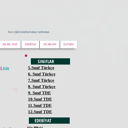
Atın yiğidi kendine kamçı vurdurmaz.
DİL BİL. TEST
EDEBİYAT
DİL BİLGİSİ
İLETİŞİM
SINIFLAR
5.Sınıf Türkçe
ri
için
6. Sınıf Türkçe
7.Sınıf Türkçe
8. Sınıf Türkçe
9. Sınıf TDE
10.Sınıf TDE
11.Sınıf TDE
12.Sınıf TDE
EDEBİYAT