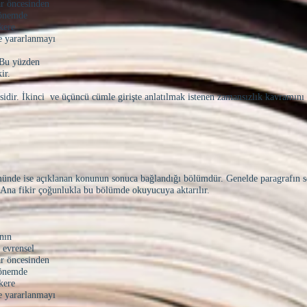
lar öncesinden
 dönemde
kere
e yararlanmayı
a, her
. Bu yüzden
ir.
esidir. İkinci ve üçüncü cümle girişte anlatılmak istenen zamansızlık kavramın
ünde ise açıklanan konunun sonuca bağlandığı bölümdür. Genelde paragrafın s
r. Ana fikir çoğunlukla bu bölümde okuyucuya aktarılır.
ının
 evrensel
lar öncesinden
 dönemde
kere
e yararlanmayı
a, her