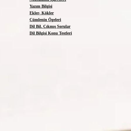
Yazım Bilgisi
Ekler- Kökler
Cümlenin Ögeleri
Dil Bil. Çıkmış Sorular
Dil Bilgisi Konu Testleri