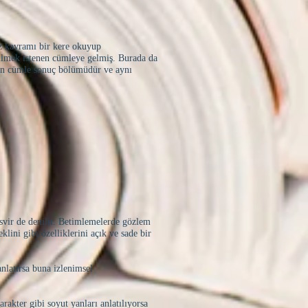
ız kavramı bir kere okuyup
nilmek istenen cümleye gelmiş. Burada da
son cümle sonuç bölümüdür ve aynı
asvir de denilir. Betimlemelerde gözlem
eklini gibi özelliklerini açık ve sade bir
anlatırsa buna izlenimsel
rakter gibi soyut yanları anlatılıyorsa