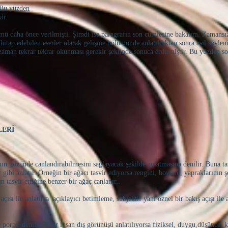
. Bu yüzden
ir.
ümü daha önce verilmişti. Şimdi ise paragrafın son cümlesine bakalım. Zamans
 hitap edebilen eserler olarak gelişme bölümünde anlatıldıktan sonra asıl söyle
 zaman tekrar tekrar okunması gerekir şeklinde sonuca erdirmiştir. Bu yüzden 
LERİ
nın gözünde canlandırabilmesini sağlayacak şekilde anlatmasına denilir. Buna t
er gibi anlatır. Örneğin bir ağacı tasvir ediyorsa rengini, boyunu, yapraklarının ş
 tasvir ettiğine benzer bir ağaç canlanır..
çısı ile anlatırsa açıklayıcı betimleme, subjektif yani öznel bir bakış açışı ile 
ortre denilir. Eğer insan dış görünüşü anlatılıyorsa fiziksel, duygu,düşünce, ka