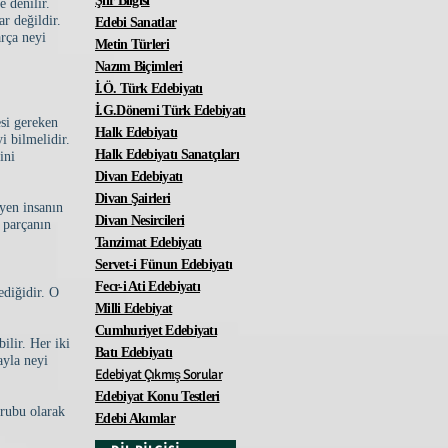
Şiir Bilgisi
 denilir.
r değildir.
Edebi Sanatlar
rça neyi
Metin Türleri
Nazım Biçimleri
İ.Ö. Türk Edebiyatı
İ.G.Dönemi Türk Edebiyatı
esi gereken
Halk Edebiyatı
i bilmelidir.
Halk Edebiyatı Sanatçıları
ini
Divan Edebiyatı
Divan Şairleri
eyen insanın
Divan Nesircileri
 parçanın
Tanzimat Edebiyatı
Servet-i Fünun Edebiyat
ı
Fecr-i Ati Edebiyatı
ediğidir. O
Milli Edebiyat
Cumhuriyet Edebiyatı
ilir. Her iki
Batı Edebiyatı
ayla neyi
Edebiyat Çıkmış Sorular
Edebiyat Konu Testleri
grubu olarak
Edebi Akımlar