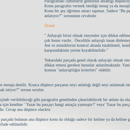
Paragraftaki cümlelerin genelinin anlattığı düşünceye
Konu paragrafın vermek istediği mesaj ya da mesajla
Konu bir şey öğretme amacı taşımaz. Sadece “Bu pa
anlatıyor?” sorusunun cevabıdır.
Örnek:
“ Anlayışlı birisi olmak isteyenler için dikkat edilm
çok husus vardır.. Öncelikle anlayışlı insan dinlemey
Jest ve mimiklerini kontrol altında tutabilmeli, kend
karşısındakinin yerine koyabilmelidir.”
Yukarıdaki parçada genel olarak anlayışlı olmak ist
dikkat etmesi gereken hususlar anlatılmaktadır. Yani
konusu "anlayışlılığın kriterleri" olabilir.
mesaja denilir. Kısaca düşünce parçanın neyi anlattığı değil neyi anlatmak ist
k istiyor?” sorusu sorulur.
inde verilebileceği gibi paragrafın genelinden çıkarılabilecek bir anlam da olab
için kendine ‘ Yazar bu parçayı hangi amaçla yazmıştır?’ veya‘ Yazar bu parç
dır. Cevap ana düşünce olacktır.
a parçada bulunan ana düşünce konu da olduğu sadece bir kelime ya da kelime 
ifade edilmelidir.