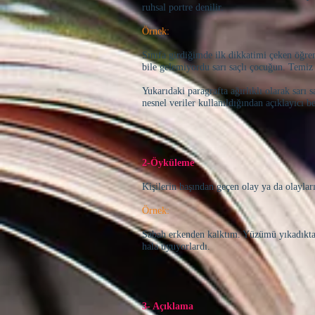
ruhsal portre denilir.
Örnek:
Sınıfa girdiğimde ilk dikkatimi çeken öğren
bile gelemiyordu sarı saçlı çocuğun. Temiz 
Yukarıdaki paragrafta ağırlıklı olarak sarı
nesnel veriler kullanıldığından açıklayıcı b
2-Öyküleme
Kişilerin başından geçen olay ya da olaylar
Örnek:
Sabah erkenden kalktım. Yüzümü yıkadıktan
hala uyuyorlardı.
3- Açıklama