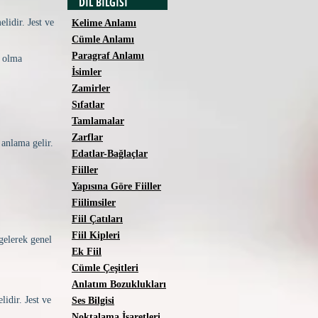
DİL BİLGİSİ
lidir. Jest ve
Kelime Anlamı
Cümle Anlamı
Paragraf Anlamı
i olma
İsimler
Zamirler
Sıfatlar
Tamlamalar
Zarflar
 anlama gelir.
Edatlar-Bağlaçlar
Fiiller
Yapısına Göre Fiiller
Fiilimsiler
Fiil Çatıları
Fiil Kipleri
gelerek genel
Ek Fiil
Cümle Çeşitleri
Anlatım Bozuklukları
lidir. Jest ve
Ses Bilgisi
Noktalama İşaretleri