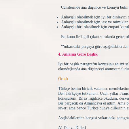
Cümlesinde ana düşünce ve konuyu bulmuş
Anlayışlı olabilmek için iyi bir dinleyici 
Anlayışlı olabilmek için jest ve mimikler 
Anlayışlı biri olabilmek için empati kurul
Bu konu ile ilgili çıkan sorularda genel o
“Yukarıdaki parçaya göre aşağıdakilerden 
4. Anlama Göre Başlık
İyi bir başlık paragrafın konusunu en iyi ş
okunduğunda ana düşünceyi anımsatmalıdır
Örnek:
Türkçe benim biricik vatanım, memleketim
Ben Türkçeye tutkunum. Uzun yıllar Fransı
konuşurum. Biraz İngilizce okudum, derken 
Bir parçacık da Almancaya el attım. Ama be
sever; ama bence Türkçe dünya dillerinin en
Aşağıdakilerden hangisi yukarıdaki paragra
A) Dünya Dilleri