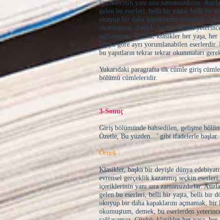
içeriklerinin yanı sıra zamansızdıriar. Asır
gelen bu eserleri, belli bir yaşta, belli bir
okuyup bir daha kapaklarını açmamak, bir 
okumuştum, demek, bu eserlerden yeterinc
sağlayamaz. Çünkü, klasikler her yaş
kişiye göre ayrı yorumlanabilen eserlerdir
bu yapıtların tekrar tekrar okunmaları gerek
Yukarıdaki paragrafta ilk cümle giriş cüml
bölümü cümleleridir.
3-Sonuç
Giriş bölümünde bahsedilen, gelişme bölüm
Özetle, Bu yüzden...’ gibi ifadelerle başla
Örnek :
Klasikler, başka bir deyişle dünya edebiyat
evrensel gerçeklik kazanmış seçkin eserleri,
içeriklerinin yanı sıra zamansızdırlar. Asır
gelen bu eserleri, belli bir yaşta, belli bir
okuyup bir daha kapaklarını açmamak, bir 
okumuştum, demek, bu eserlerden yeterinc
sağlayamaz. Çünkü, klasikler her yaş