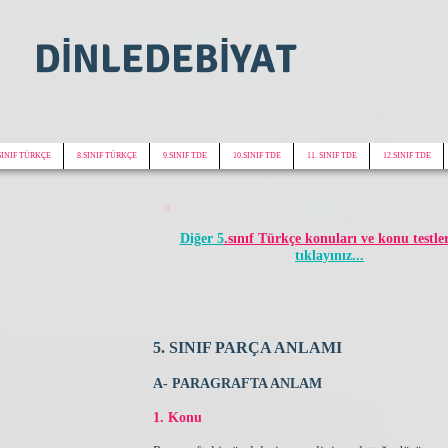
DİNLEDEBİYAT
SINIF TÜRKÇE
8.SINIF TÜRKÇE
9.SINIF TDE
10.SINIF TDE
11. SINIF TDE
12.SINIF TDE
Diğer 5
.sınıf Türkçe konuları ve konu testle
tıklayınız...
5. SINIF PARÇA ANLAMI
A- PARAGRAFTA ANLAM
1. Konu