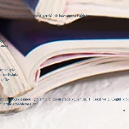
, hareketin gerçekleşmesi gereklilik kavramına bağlıdır.
iyiz
siniz
r
memeliyiz
memelisiniz
eliler
min gerçekleşmesi için emir bildiren ifade kullanılır. 1. Tekil ve 1. Çoğul kipl
ndilerine emredemezler.