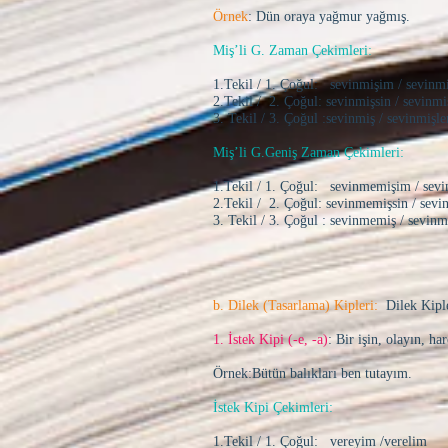
Örnek
: Dün oraya yağmur yağmış.
Miş’li G. Zaman Çekimleri:
1.Tekil / 1. Çoğul: sevinmişim / sevinmi
2.Tekil / 2. Çoğul: sevinmişsin / sevinmi
3. Tekil / 3. Çoğul :sevinmiş / sevinmişle
Miş’li G.Geniş Zaman Çekimleri:
1.Tekil / 1. Çoğul: sevinmemişim / sev
2.Tekil / 2. Çoğul: sevinmemişsin / sevi
3. Tekil / 3. Çoğul : sevinmemiş / sevin
b. Dilek (Tasarlama) Kipleri:
Dilek Kiple
1. İstek Kipi (-e, -a)
: Bir işin, olayın, h
Örnek:Bütün balıkları ben tutayım.
İstek Kipi Çekimleri:
1.Tekil / 1. Çoğul: vereyim /verelim