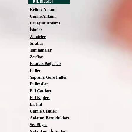
DİL BİLGİSİ
Kelime Anlamı
Cümle Anlamı
Paragraf Anlamı
İsimler
Zamirler
Sıfatlar
Tamlamalar
Zarflar
Edatlar-Bağlaçlar
Fiiller
Yapısına Göre Fiiller
Fiilimsiler
Fiil Çatıları
Fiil Kipleri
Ek Fiil
Cümle Çeşitleri
Anlatım Bozuklukları
Ses Bilgisi
Noktalama İşaretleri