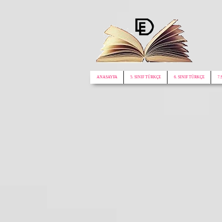
google.com, pub-1772441188610312, DIRECT, f08c47fec0942fa0
ANASAYFA
5. SINIF TÜRKÇE
6. SINIF TÜRKÇE
7.