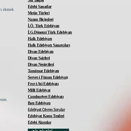
Şiir Bilgisi
Edebi Sanatlar
rı ekmek
Metin Türleri
Nazım Biçimleri
İ.Ö. Türk Edebiyatı
İ.G.Dönemi Türk Edebiyatı
Halk Edebiyatı
Halk Edebiyatı Sanatçıları
Divan Edebiyatı
Divan Şairleri
Divan Nesircileri
Tanzimat Edebiyatı
Servet-i Fünun Edebiyat
ı
Fecr-i Ati Edebiyatı
Milli Edebiyat
Cumhuriyet Edebiyatı
orum.
Batı Edebiyatı
Edebiyat Çıkmış Sorular
Edebiyat Konu Testleri
Edebi Akımlar