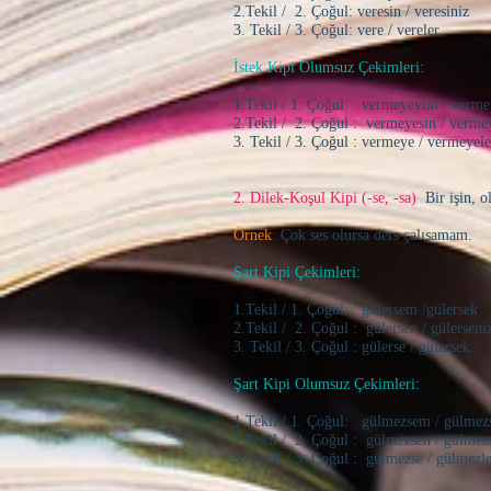
2.Tekil / 2. Çoğul: veresin / veresiniz
3. Tekil / 3. Çoğul: vere / vereler
İstek Kipi Olumsuz Çekimleri:
1.Tekil / 1. Çoğul: vermeyeyim / verm
2.Tekil / 2. Çoğul : vermeyesin / verme
3. Tekil / 3. Çoğul : vermeye / vermeyele
2. Dilek-Koşul Kipi (-se, -sa)
Bir işin, ol
Örnek
: Çok ses olursa ders çalışamam.
Şart Kipi Çekimleri:
1.Tekil / 1. Çoğul: gülersem /gülersek
2.Tekil / 2. Çoğul : gülersen / gülerseni
3. Tekil / 3. Çoğul : gülerse / gülersek
Şart Kipi Olumsuz Çekimleri:
1.Tekil / 1. Çoğul: gülmezsem / gülmez
2.Tekil / 2. Çoğul : gülmezsen / gülmez
3. Tekil / 3. Çoğul : gülmezse / gülmezle