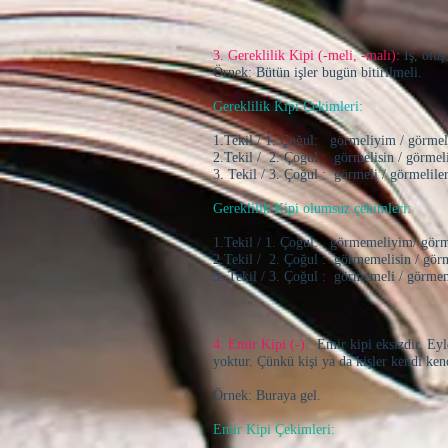
3. Gereklilik Kipi (-meli, -malı):
İş, oluş
Örnek: Bütün işler bugün bitirilmeli.
Gereklilik Kipi Çekimleri:
1.Tekil / 1. Çoğul: görmeliyim / görmel
2.Tekil / 2. Çoğul : görmelisin / görmeli
3. Tekil / 3. Çoğul : görmeli / görmelile
Gereklilik Kipi olumsuz çekimleri:
1.Tekil / 1. Çoğul: görmemeliyim/ gör
2.Tekil / 2. Çoğul : görmemelisin / gör
3. Tekil / 3. Çoğul : görmemeli / görmem
4. Emir Kipi (-).
Emir kipi eksizdir. Eyle
yoktur. Çünkü kişi ya da kişler kendi ke
Örnek: Buraya gel.
Emir Kipi Çekimleri: