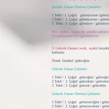
Şimdiki Zaman Olumsuz Çekimleri:
1.Tekil / 1. Çoğul: gülmüyorum /gülmü
2.Tekil / 2. Çoğul: gülmüyorsun / gülm
3. Tekil / 3. Çoğul: gülmüyor / gülmüyor
Not: -mekte, -makta eki şimdiki zaman eki
Eve geliyorum/ Eve gelmekteyim
3. Gelecek Zaman (-ecek, -acak)
Gerçekl
kullanılır.
Örnek: İstanbul’ gideceğim.
Gelecek Zaman Çekimlei:
1.Tekil / 1. Çoğul: geleceğim / geleceğiz
2.Tekil / 2. Çoğul: geleceksin / geleceks
3. Tekil / 3. Çoğul: gelecek / gelecekler
Gelecek Zaman Olumsuz Çekimlei:
1.Tekil / 1. Çoğul: gelmeyeceğim / gelm
2.Tekil / 2. Çoğul: gelmeyeceksin / gelm