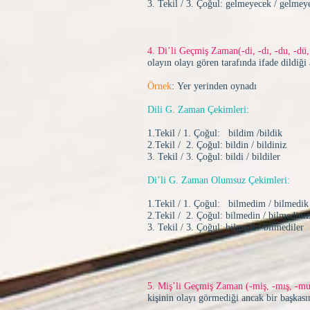
3. Tekil / 3. Çoğul: gelmeyecek / gelmey
4. Di’li Geçmiş Zaman(-di, -dı, -du, -dü, -
olayın olayı gören tarafında ifade dildiği 
Örnek
: Yer yerinden oynadı
Dili G. Zaman Çekimleri:
1.Tekil / 1. Çoğul: bildim /bildik
2.Tekil / 2. Çoğul: bildin / bildiniz
3. Tekil / 3. Çoğul: bildi / bildiler
Di’li G. Zaman Olumsuz Çekimleri:
1.Tekil / 1. Çoğul: bilmedim / bilmedik
2.Tekil / 2. Çoğul: bilmedin / bilmediniz
3. Tekil / 3. Çoğul: bilmedi / bilmediler
5. Miş’li Geçmiş Zaman (-miş, -mış, -m
kişinin olayı görmediği ancak bir başkas