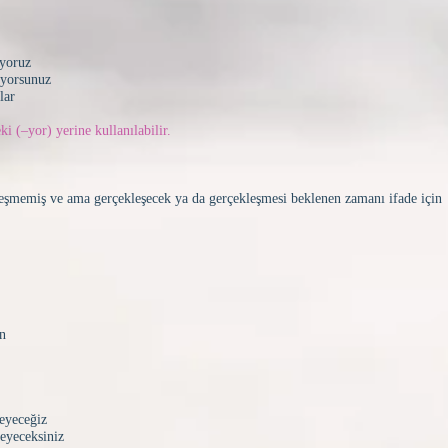
yoruz
üyorsunuz
lar
 (–yor) yerine kullanılabilir.
eşmemiş ve ama gerçekleşecek ya da gerçekleşmesi beklenen zamanı ifade için
in
eyeceğiz
eyeceksiniz