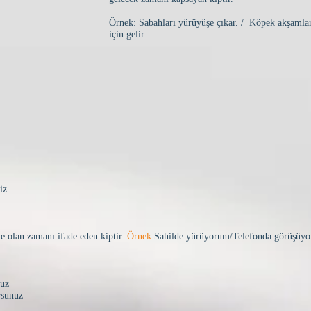
Örnek: Sabahları yürüyüşe çıkar. / Köpek akşamla
için gelir.
iz
e olan zamanı ifade eden kiptir.
Örnek:
Sahilde yürüyorum/
Telefonda görüşüy
ruz
rsunuz