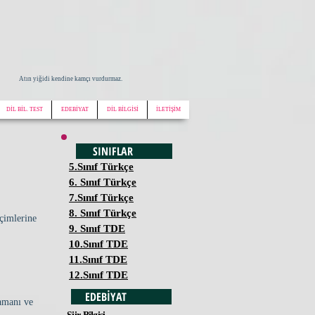
Atın yiğidi kendine kamçı vurdurmaz.
DİL BİL. TEST
EDEBİYAT
DİL BİLGİSİ
İLETİŞİM
SINIFLAR
5.Sınıf Türkçe
6. Sınıf Türkçe
7.Sınıf Türkçe
8. Sınıf Türkçe
içimlerine
9. Sınıf TDE
10.Sınıf TDE
11.Sınıf TDE
12.Sınıf TDE
EDEBİYAT
amanı ve