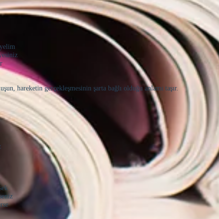
eyelim
yesiniz
r
uşun, hareketin gerçekleşmesinin şarta bağlı olduğu anlamı taşır.
z
sek
seniz
rse