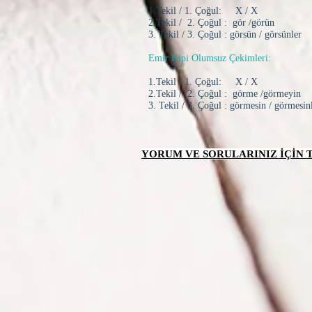
1.Tekil / 1. Çoğul: X / X
2.Tekil / 2. Çoğul : gör /görün
3. Tekil / 3. Çoğul : görsün / görsünler
Emir Kipi Olumsuz Çekimleri:
1.Tekil / 1. Çoğul: X / X
2.Tekil / 2. Çoğul : görme /görmeyin
3. Tekil / 3. Çoğul : görmesin / görmesin
YORUM VE SORULARINIZ İÇİN TI