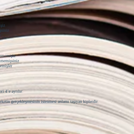
şiz
şsiniz
r
inmemişiz
nmemişsiniz
memişler
ri 4’e ayrılır:
areketin gerçekleşmesinin istenmesi anlamı taşıyan kiplerdir.