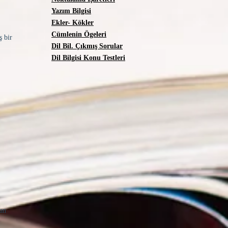
Yazım Bilgisi
Ekler- Kökler
Cümlenin Ögeleri
ş bir
Dil Bil. Çıkmış Sorular
Dil Bilgisi Konu Testleri
tan