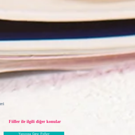
eri
Fiiller ile ilgili diğer konular
Yapısına Göre Fiiller