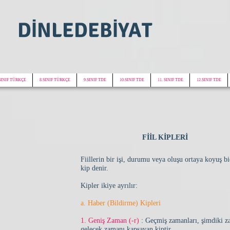
DİNLEDEBİYAT
SINIF TÜRKÇE
8.SINIF TÜRKÇE
9.SINIF TDE
10.SINIF TDE
11. SINIF TDE
12.SINIF TDE
FİİL KİPLERİ
Fiillerin bir işi, durumu veya oluşu ortaya koyuş b
kip denir.
Kipler ikiye ayrılır:
a. Haber (Bildirme) Kipleri
1. Geniş Zaman (-r)
: Geçmiş zamanları, şimdiki z
gelecek zamanı kapsayan kiptir.