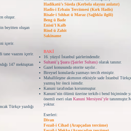
Hadikatü’s Süeda (Kerbela olayını anlatır)
Hadis-i Erbain Tercümesi (Kırk Hadis)
Risale·i Sıhhat ü Maraz (Sağlıkla ilgili)
en oluşur.
Beng ü Bade
Enisü’l Kalb
bin beyitten oluşan
Rind ü Zahit
Sakiname
i içerir.
BAKİ
 tane vaazını içerir.
16. yüzyıl İstanbul şairlerindendir.
Sultanü’ş Şuara (Şairler Sultanı)
olarak tanınır.
azdığı 147 mektuptan
Gazel konusunda otorite sayılır..
Bireysel konularda yazmayı tercih etmiştir.
Mahallileşme akımının etkisiyle sade İstanbul Türkçes
yazmış bir öncü isimdir.
Kanuni tarafından korunmuştur.
Kanuni’nin ölümü üzerine terkib-i bend biçiminde y
önemli eseri olan
Kanuni Mersiyesi’yle
tanınmıştır.M
yoktur.
 Ancak Türkçe yazdığı
Eserleri:
Divan
Fezail-i Cihad (Arapçadan tercüme)
Fezail-i Mekke (Arapçadan tercüme)