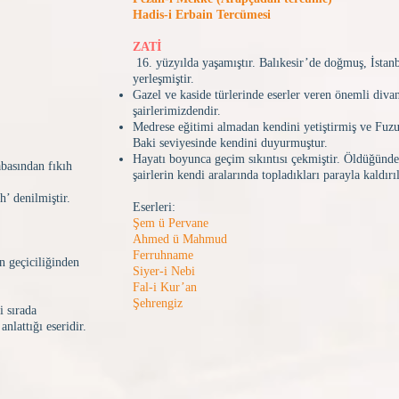
Hadis-i Erbain Tercümesi
ZATİ
16. yüzyılda yaşamıştır. Balıkesir’de doğmuş, İstan
yerleşmiştir.
Gazel ve kaside türlerinde eserler veren önemli diva
şairlerimizdendir.
Medrese eğitimi almadan kendini yetiştirmiş ve Fuzu
Baki seviyesinde kendini duyurmuştur.
Hayatı boyunca geçim sıkıntısı çekmiştir. Öldüğünde
basından fıkıh
şairlerin kendi aralarında topladıkları parayla kaldırıl
h’ denilmiştir.
Eserleri:
Şem ü Pervane
Ahmed ü Mahmud
Ferruhname
n geçiciliğinden
Siyer-i Nebi
Fal-i Kur’an
Şehrengiz
i sırada
nlattığı eseridir.