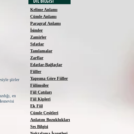
DİL BİLGİSİ
Kelime Anlamı
Cümle Anlamı
Paragraf Anlamı
İsimler
Zamirler
Sıfatlar
Tamlamalar
Zarflar
Edatlar-Bağlaçlar
Fiiller
Yapısına Göre Fiiller
iyle şiirler
Fiilimsiler
Fiil Çatıları
azdığı, en
Fiil Kipleri
esnevisi
Ek Fiil
Cümle Çeşitleri
Anlatım Bozuklukları
Ses Bilgisi
Noktalama İşaretleri