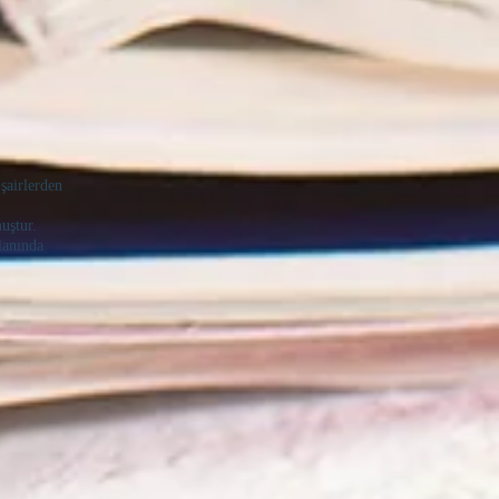
şairlerden
uştur.
lanında