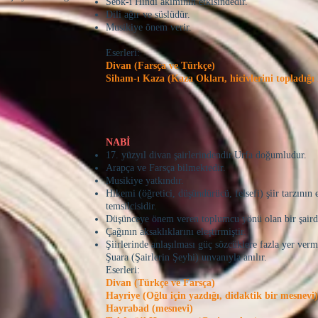
Sebk-i Hindi akımının etkisindedir.
Dili ağır ve süslüdür.
Musikiye önem verir.
Eserleri:
Divan (Farsça ve Türkçe)
Siham-ı Kaza (Kaza Okları, hicivlerini topladığı 
NABİ
17. yüzyıl divan şairlerindendir.Urfa doğumludur.
Arapça ve Farsça bilmektedir.
Musikiye yatkındır.
Hikemi (öğretici, düşündürücü, felsefi) şiir tarzının
temsilcisidir.
Düşünceye önem veren toplumcu yönü olan bir şaird
Çağının aksaklıklarını eleştirmiştir.
Şiirlerinde anlaşılması güç sözcüklere fazla yer ver
Şuara (Şairlerin Şeyhi) unvanıyla anılır.
Eserleri:
Divan (Türkçe ve Farsça)
Hayriye (Oğlu için yazdığı, didaktik bir mesnevi)
Hayrabad (mesnevi)