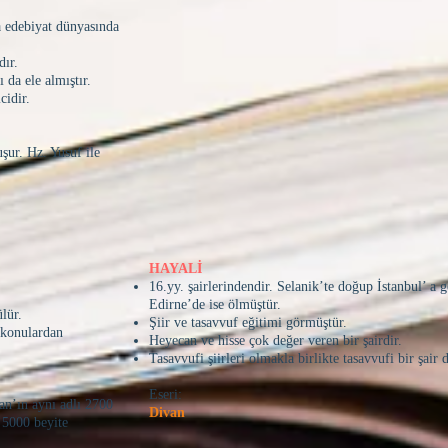
a edebiyat dünyasında
dır.
 da ele almıştır.
cidir.
şur. Hz. Yusuf ile
HAYALİ
16.yy. şairlerindendir. Selanik’te doğup İstanbul’ a g
Edirne’de ise ölmüştür.
lür.
Şiir ve tasavvuf eğitimi görmüştür.
 konulardan
Heyecan ve hisse çok değer veren bir şairdir.
Tasavvufi şiirleri olmakla birlikte tasavvufi bir şair d
Eseri:
an’ın aynı adlı 2700
Divan
 5000 beyite