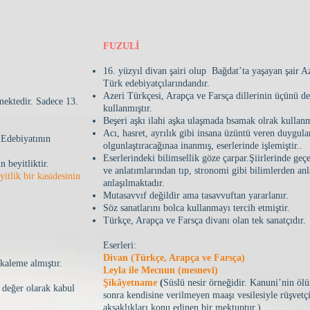
FUZULİ
16. yüzyıl divan şairi olup Bağdat’ta yaşayan şair Az
Türk edebiyatçılarındandır.
Azeri Türkçesi, Arapça ve Farsça dillerinin üçünü de
ektedir. Sadece 13.
kullanmıştır.
Beşeri aşkı ilahi aşka ulaşmada bsamak olrak kullanm
Acı, hasret, ayrılık gibi insana üzüntü veren duygula
 Edebiyatının
olgunlaştıracağınaa inanmış, eserlerinde işlemiştir..
Eserlerindeki bilimsellik göze çarpar.Şiirlerinde geç
 beyitliktir.
ve anlatımlarından tıp, stronomi gibi bilimlerden anl
yitlik bir kasidesinin
anlaşılmaktadır.
Mutasavvıf değildir ama tasavvuftan yararlanır.
Söz sanatlarını bolca kullanmayı tercih etmiştir.
Türkçe, Arapça ve Farsça divanı olan tek sanatçıdır.
Eserleri:
Divan (Türkçe, Arapça ve Farsça)
 kaleme almıştır.
Leyla ile Mecnun (mesnevi)
Şikâyetname
(
Süslü nesir örneğidir. Kanuni’nin ö
 değer olarak kabul
sonra kendisine verilmeyen maaşı vesilesiyle rüşvetçi
aksaklıkları konu edinen bir mektuptur.)