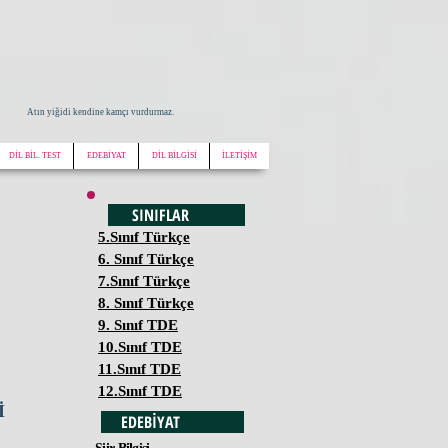
Atın yiğidi kendine kamçı vurdurmaz.
DİL BİL. TEST
EDEBİYAT
DİL BİLGİSİ
İLETİŞİM
SINIFLAR
5.Sınıf Türkçe
6. Sınıf Türkçe
7.Sınıf Türkçe
8. Sınıf Türkçe
9. Sınıf TDE
10.Sınıf TDE
11.Sınıf TDE
12.Sınıf TDE
İ
EDEBİYAT