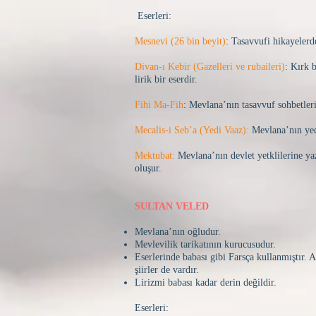
Eserleri:
Mesnevi (26 bin beyit)
: Tasavvufi hikayelerd
Divan-ı Kebir (Gazelleri ve rubaileri)
: Kırk 
lirik bir eserdir.
Fihi Ma-Fih
: Mevlana’nın tasavvuf sohbetlerin
Mecalis-i Seb’a (Yedi Vaaz):
Mevlana’nın yedi
Mektubat:
Mevlana’nın devlet yetklilerine y
oluşur.
SULTAN VELED
Mevlana’nın oğludur.
Mevlevilik tarikatının kurucusudur.
Eserlerinde babası gibi Farsça kullanmıştır.
şiirler de vardır.
Lirizmi babası kadar derin değildir.
Eserleri: