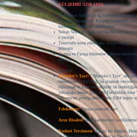
GÜLŞEHRİ /1250-1335)
Asıl adının Ahmed ya da Süleyman olduğu t
Kırşehire erleşmiştir. Kırşehir’e eskiden Gül
kendisine “Gülşehri” denilmiştir.
Sultan Veled’in isteği üzerine Mevleviliği tan
e yerleşti
Tasavvufu konu edinmiştir. Aruzu tekniğine 
bilmiştir.
Arapça ve Farsça bilmesine rağmen eserlerin
etmiştir.
Eserleri:
Mantıku’t Tayr:
““Mantıku’t Tayr” adlı tasa
mesnevisinde Kaf Dağı’na ulaşmak isteyen ku
Süleyman’ın kuşu olan Hüthüt’ün ön­derliğind
yolculuğu anlatır. İran şairi Feridüddin Attar
adlı eserini çevirip eklemelerle 8184 beyite ul
Felekname:
Farsça tasavvufi eser.
Aruz Risalesi:
Aruz kalıplarının özelliklerin
Kuduri Tercümesi:
Çeviri bir kitaptır. Hen
Varlığını Gülşehri’nin Mantuk’ut Tayr’daki i