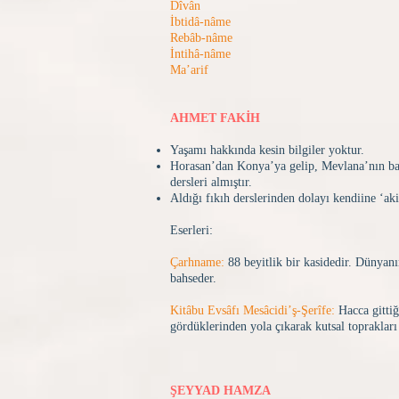
Dîvân
İbtidâ-nâme
Rebâb-nâme
İntihâ-nâme
Ma’arif
AHMET FAKİH
Yaşamı hakkında kesin bilgiler yoktur.
Horasan’dan Konya’ya gelip, Mevlana’nın ba
dersleri almıştır.
Aldığı fıkıh derslerinden dolayı kendiine ‘aki
Eserleri:
Çarhname:
88 beyitlik bir kasidedir. Dünyanı
bahseder.
Kitâbu Evsâfı Mesâcidi’ş-Şerîfe:
Hacca gittiğ
gördüklerinden yola çıkarak kutsal toprakları a
ŞEYYAD HAMZA