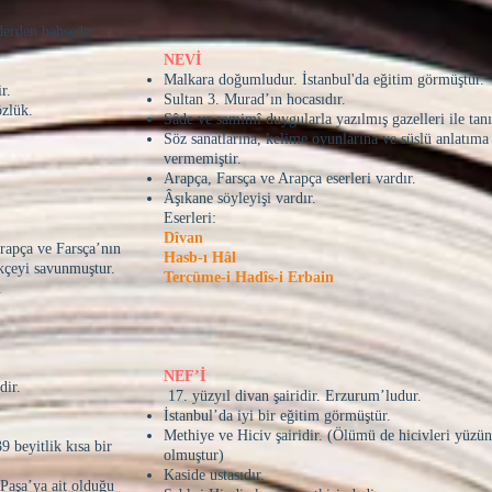
erden bahseder
NEVİ
Malkara doğumludur. İstanbul'da eğitim görmüştür.
r.
Sultan 3. Murad’ın hocasıdır.
zlük.
Sâde ve samimî duygularla yazılmış gazelleri ile tanı
Söz sanatlarına, kelime oyunlarına ve süslü anlatım
vermemiştir.
Arapça, Farsça ve Arapça eserleri vardır.
Âşıkane söyleyişi vardır.
Eserleri:
Dîvan
rapça ve Farsça’nın
Hasb-ı Hâl
kçeyi savunmuştur.
Tercüme-i Hadîs-i Erbain
.
NEF’İ
dir.
17. yüzyıl divan şairidir. Erzurum’ludur.
İstanbul’da iyi bir eğitim görmüştür.
Methiye ve Hiciv şairidir. (Ölümü de hicivleri yüzü
 beyitlik kısa bir
olmuştur)
Kaside ustasıdır.
Paşa’ya ait olduğu