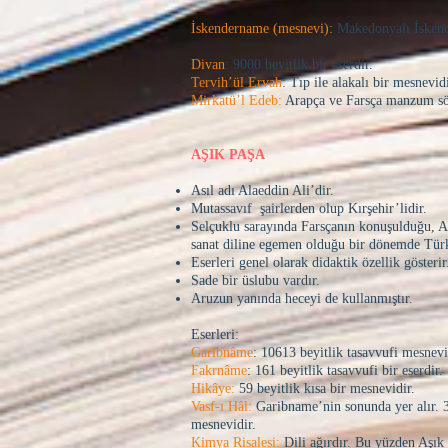
İskendername (mesnevi):
Makedonyalı İskend
Divan
: 9000 beyitlik bir eserdir.
Tervih’ül Ervah
: Tıp ile alakalı bir mesnevidi
Mirkatü’l Edeb:
Arapça ve Farsça manzum sö
AŞIK PAŞA
Asıl adı Alaeddin Ali’dir.
Mutassavıf şairlerden olup Kırşehir’lidir.
Selçuklu sarayında Farsçanın konuşulduğu, A
sanat diline egemen olduğu bir dönemde Tür
Eserleri genel olarak didaktik özellik gösterir
Sade bir üslubu vardır.
Aruzun yanında heceyi de kullanmıştır.
Eserleri:
Garibnâme
: 10613 beyitlik tasavvufi mesnevi
Fakrnâme
: 161 beyitlik tasavvufi bir eserdir.
Hikâye:
59 beyitlik kısa bir mesnevidir.
Vasf-ı Hâl:
Garibname’nin sonunda yer alır. 39
mesnevidir.
Kimya Risalesi:
Dili ağırdır. Bu yüzden Aşık 