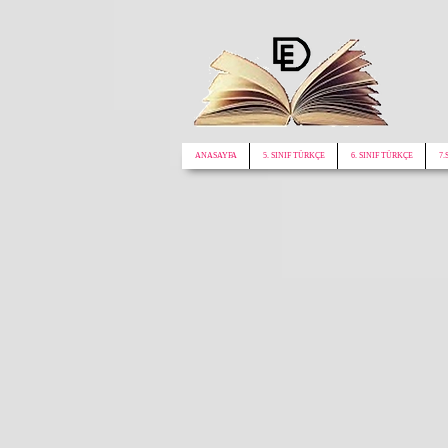
google.com, pub-1772441188610312, DIRECT, f08c47fec0942fa0
ANASAYFA
5. SINIF TÜRKÇE
6. SINIF TÜRKÇE
7.