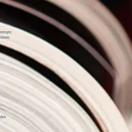
nmıştır.
a önem
nden