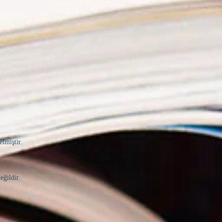
elmiştir.
eğildir.