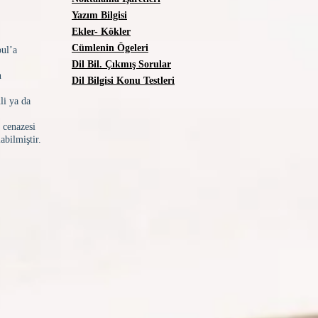
Yazım Bilgisi
Ekler- Kökler
Cümlenin Ögeleri
bul’a
Dil Bil. Çıkmış Sorular
n
Dil Bilgisi Konu Testleri
li ya da
 cenazesi
abilmiştir.