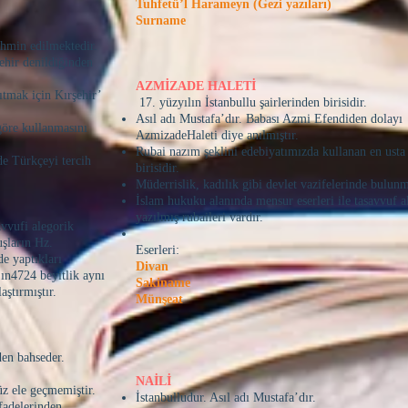
Tuhfetü’l Harameyn (Gezi yazıları)
Surname
ahmin edilmektedir.
şehir denildiğinden
AZMİZADE HALETİ
ıtmak için Kırşehir’
17. yüzyılın İstanbullu şairlerinden birisidir.
Asıl adı Mustafa’dır. Babası Azmi Efendiden dolayı
göre kullanmasını
AzmizadeHaleti diye anılmıştır.
Rubai nazım şeklini edebiyatımızda kullanan en usta 
de Türkçeyi tercih
birisidir.
Müderrislik, kadılık gibi devlet vazifelerinde bulunm
İslam hukuku alanında mensur eserleri ile tasavvuf a
yazılmış rubaileri vardır.
vvufi alegorik
şların Hz.
Eserleri:
e yaptıkları
Divan
’ın4724 beyitlik aynı
Sakiname
aştırmıştır.
Münşeat
den bahseder.
NAİLİ
üz ele geçmemiştir.
İstanbulludur. Asıl adı Mustafa’dır.
fadelerinden