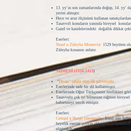
13. yy’ın son zamanlarında doğup, 14. yy’ d
yerini almıştır.
Hece ve aruz ölçüsünü kullanan sanatçılardan
Tasavvıfi konuların yanında bireysel konuları
Gazel ve kasidelerindeki doğallık dikkat çeki
Eserleri:
Yusuf u Züleyha Mesnevisi:
1529 beyitten olu
Züleyha kıssasını anlatır.
AHMEDİ (1334-1413
)
“
Divan” sahibi olan ilk şairimizdir
.
Eserlerinde sade bir dil kullanmıştır.
Eserlerinde Oğuz Türkçesinin özellikleri görü
Tasavvufu çok iyi bilmesine rağmen bireysel
bahsetmeyi tercih etmiştir.
Eserleri:
Cemşid ü Hurşit (mesnevi):
İranlı şair Selm
beyitlik eserini çevirip eklemelerde buunarak
ulaştırdığı eseridir.