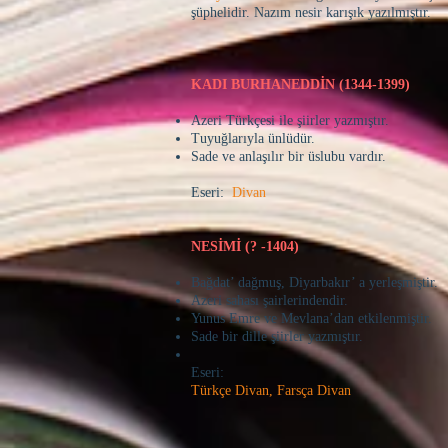
şüphelidir. Nazım nesir karışık yazılmıştır.
KADI BURHANEDDİN (1344-1399)
Azeri Türkçesi ile şiirler yazmıştır.
Tuyuğlarıyla ünlüdür.
Sade ve anlaşılır bir üslubu vardır.
Eseri:
Divan
NESİMİ (? -1404)
Bağdat’ dağmuş, Diyarbakır’ a yerleşmiştir.
Azeri sahası şairlerindendir.
Yunus Emre ve Mevlana’dan etkilenmiştir.
Sade bir dille şiirler yazmıştır.
Eseri:
Türkçe Divan, Farsça Divan