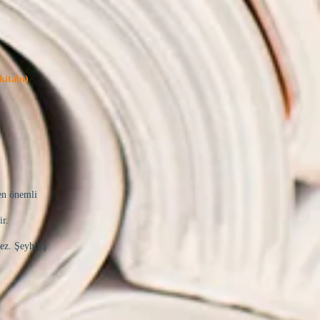
kitabı)
 en önemli
ir.
mez. Şeyhü’ş