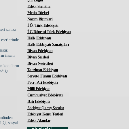
Şiir Bilgisi
Edebi Sanatlar
Metin Türleri
Nazım Biçimleri
İ.Ö. Türk Edebiyatı
eri sahası
İ.G.Dönemi Türk Edebiyatı
Halk Edebiyatı
 eserlerinde
Halk Edebiyatı Sanatçıları
ıştır.
Divan Edebiyatı
rın insanı
Divan Şairleri
Divan Nesircileri
en konuların
Tanzimat Edebiyatı
adığı
Servet-i Fünun Edebiyat
ı
Fecr-i Ati Edebiyatı
Milli Edebiyat
Cumhuriyet Edebiyatı
Batı Edebiyatı
Edebiyat Çıkmış Sorular
Edebiyat Konu Testleri
lümünden
Edebi Akımlar
liği, sosyal