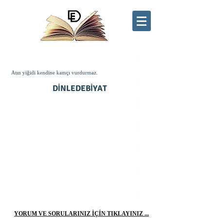
google.com, pub-1772441188610312, DIRECT, f08c47fec0942fa0
Atın yiğidi kendine kamçı vurdurmaz.
DİNLEDEBİYAT
YORUM VE SORULARINIZ İÇİN TIKLAYINIZ ...