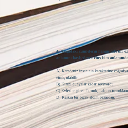
4- Aşağıdaki cümlelerin hangisinde bir öz
anlamını kaybederek cins isim anlamında
A) Karedeniz insanının karakterine coğrafya 
etmiş olabilir.
B) Kızını dünyalar kadar seviyordu.
C) Evlerine giren Tırmık, halıları tırmıklam
D) Keskin bir bıçak aldım pazardan.