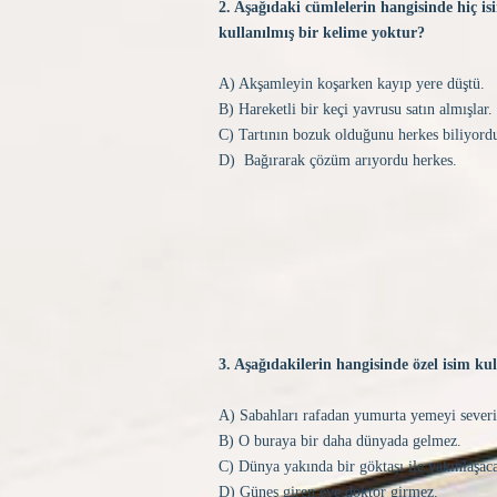
2. Aşağıdaki cümlelerin hangisinde hiç i
kullanılmış bir kelime yoktur?
A) Akşamleyin koşarken kayıp yere düştü.
B) Hareketli bir keçi yavrusu satın almışlar.
C) Tartının bozuk olduğunu herkes biliyord
D) Bağırarak çözüm arıyordu herkes.
3. Aşağıdakilerin hangisinde özel isim kul
A) Sabahları rafadan yumurta yemeyi seve
B) O buraya bir daha dünyada gelmez.
C) Dünya yakında bir göktaşı ile yakınlaşac
D) Güneş giren eve doktor girmez.