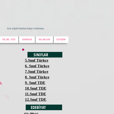
Atın yiğidi kendine kamçı vurdurmaz.
DİL BİL. TEST
EDEBİYAT
DİL BİLGİSİ
İLETİŞİM
SINIFLAR
5.Sınıf Türkçe
6. Sınıf Türkçe
7.Sınıf Türkçe
8. Sınıf Türkçe
9. Sınıf TDE
ek
10.Sınıf TDE
11.Sınıf TDE
12.Sınıf TDE
EDEBİYAT