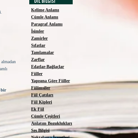
DİL BİLGİSİ
Kelime Anlamı
i.
Cümle Anlamı
Paragraf Anlamı
İsimler
Zamirler
Sıfatlar
Tamlamalar
Zarflar
i almadan
Edatlar-Bağlaçlar
lamlı
Fiiller
Yapısına Göre Fiiller
Fiilimsiler
 bir
Fiil Çatıları
Fiil Kipleri
Ek Fiil
Cümle Çeşitleri
Anlatım Bozuklukları
Ses Bilgisi
Noktalama İşaretleri