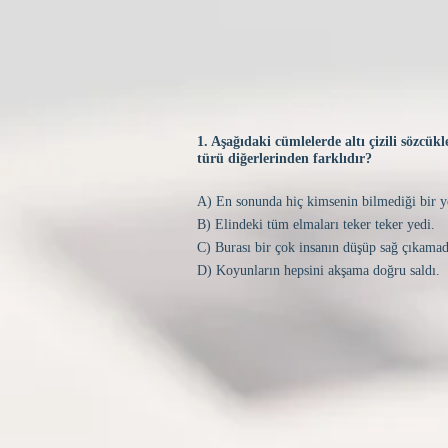
1. Aşağıdaki cümlelerde altı çizili sözcük
türü diğerlerinden farklıdır?
A) En sonunda hiç kimsenin bilmediği bir y
B) Elindeki tüm elmaları teker teker yedi.
C) Burası bir çok insanın düşüp sağ çıkamad
D) Koyunların hepsini akşama doğru saldı.