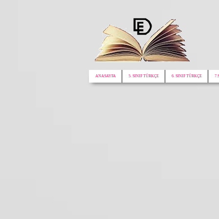
google.com, pub-1772441188610312, DIRECT, f08c47fec0942fa0
ANASAYFA
5. SINIF TÜRKÇE
6. SINIF TÜRKÇE
7.