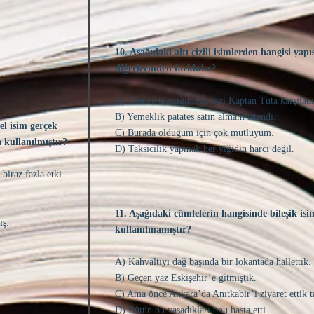
10. Aşağıdaki altı çizili isimlerden hangisi yapı
diğerlerinden farklıdır?
A) Denize ulaştığınızda bizi Kaptan Tuta karşıladı
B) Yemeklik patates satın almam istendi.
el isim gerçek
C) Burada olduğum için çok mutluyum.
 kullanılmıştır?
D) Taksicilik yapmak her yiğidin harcı değil.
biraz fazla etki
11. Aşağıdaki cümlelerin hangisinde bileşik isi
ış.
kullanılmamıştır?
A) Kahvaltıyı dağ başında bir lokantada hallettik.
B) Geçen yaz Eskişehir’e gitmiştik.
C) Ama önce Ankara’da Anıtkabir’i ziyaret ettik ta
D) Bütün bu yaşadıkları onu hasta etti.