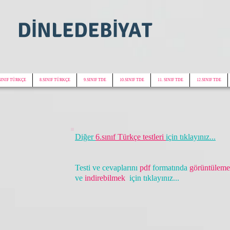
DİNLEDEBİYAT
SINIF TÜRKÇE
8.SINIF TÜRKÇE
9.SINIF TDE
10.SINIF TDE
11. SINIF TDE
12.SINIF TDE
Diğer
6.sınıf Türkçe testleri
için tıklayınız...
Testi ve cevaplarını
pdf
formatında
görüntülem
ve
indirebilmek
için tıklayınız...