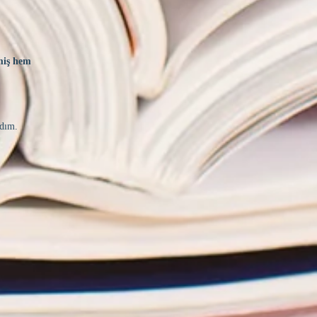
miş hem
adım.