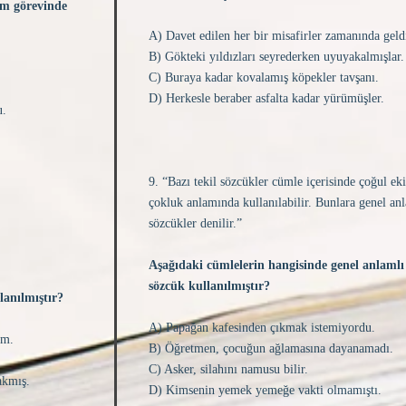
sim görevinde
A) Davet edilen her bir misafirler zamanında geld
B) Gökteki yıldızları seyrederken uyuyakalmışlar.
C) Buraya kadar kovalamış köpekler tavşanı.
D) Herkesle beraber asfalta kadar yürümüşler.
u.
9. “Bazı tekil sözcükler cümle içerisinde çoğul ek
çokluk anlamında kullanılabilir. Bunlara genel an
sözcükler denilir.”
Aşağıdaki cümlelerin hangisinde genel anlamlı
sözcük kullanılmıştır?
lanılmıştır?
A) Papağan kafesinden çıkmak istemiyordu.
rim.
B) Öğretmen, çocuğun ağlamasına dayanamadı.
C) Asker, silahını namusu bilir.
akmış.
D) Kimsenin yemek yemeğe vakti olmamıştı.