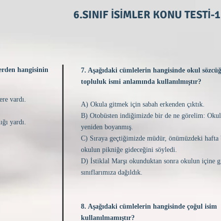
6.SINIF İSİMLER KONU TESTİ-1
lerden hangisinin
7. Aşağıdaki cümlelerin hangisinde okul sözcü
topluluk ismi anlamında kullanılmıştır?
ere vardı.
A) Okula gitmek için sabah erkenden çıktık.
B) Otobüsten indiğimizde bir de ne görelim: Ok
ığı yardı.
yeniden boyanmış.
C) Sıraya geçtiğimizde müdür, önümüzdeki hafta
okulun pikniğe gideceğini söyledi.
D) İstiklal Marşı okunduktan sonra okulun içine g
sınıflarımıza dağıldık.
8. Aşağıdaki cümlelerin hangisinde çoğul isim
kullanılmamıştır?