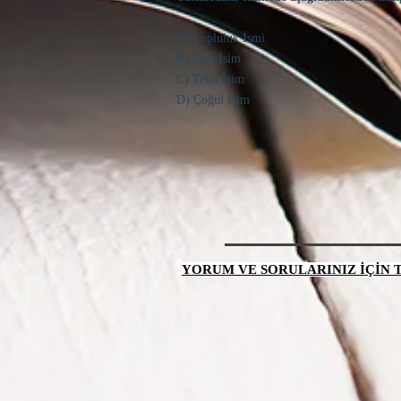
A) Topluluk İsmi
B) Cins İsim
C) Tekil İsim
D) Çoğul İsim
YORUM VE SORULARINIZ İÇİN TI