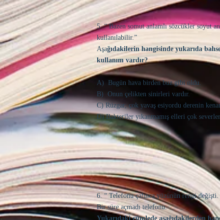
5. “ Bazen somut anlamlı sözcükler soyut a
kullanılabilir.”
Aşa
ğıdakilerin hangisinde yukarıda bahse
kullanım vardır?
A) Bugün hava birden buz gibi oldu.
B) Onun çelikten sinirleri vardır.
C) Rüzgar, çok yavaş esiyordu derenin kena
D) Bakteriler yıkanmamış elleri çok severler
6. “ Telefonu çalınca yüzünün rengi değişti. 
Bir süre açmadı telefonu.
Yukarıdaki cümlede aşağıdakilerden hang