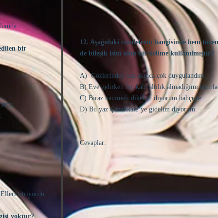
nlamda
12. Aşağıdaki cümlelerin hangisinde hem türe
dilen bir
de bileşik isim olan bir kelime kullanılmıştır?
A) Gözlerinden yaş akınca çok duygulandım.
B) Eve gelirken hiç kahvaltılık almadığımı hatırl
C) Biraz hanımeli dikelim diyorum bahçeye.
rında.
D) Bu yaz Çanakkale’ye gidelim diyorum.
.
Cevaplar:
Elleri titriyordu.
isi yoktur?