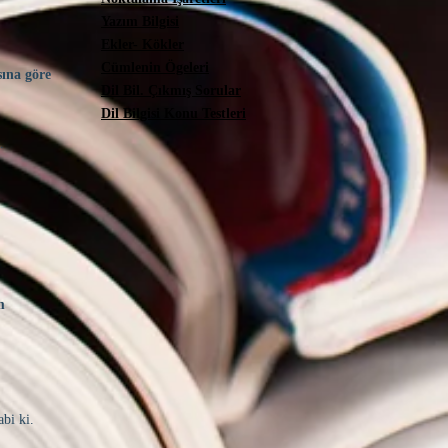
Yazım Bilgisi
Ekler- Kökler
Cümlenin Ögeleri
sına göre
Dil Bil. Çıkmış Sorular
Dil Bilgisi Konu Testleri
.
m
bi ki.