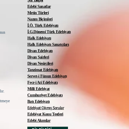
Şiir Bilgisi
Edebi Sanatlar
Metin Türleri
Nazım Biçimleri
İ.Ö. Türk Edebiyatı
İ.G.Dönemi Türk Edebiyatı
anın
Halk Edebiyatı
Halk Edebiyatı Sanatçıları
Divan Edebiyatı
Divan Şairleri
Divan Nesircileri
Tanzimat Edebiyatı
Servet-i Fünun Edebiyat
ı
Fecr-i Ati Edebiyatı
Milli Edebiyat
ır.
Cumhuriyet Edebiyatı
itmeye
Batı Edebiyatı
Edebiyat Çıkmış Sorular
Edebiyat Konu Testleri
Edebi Akımlar