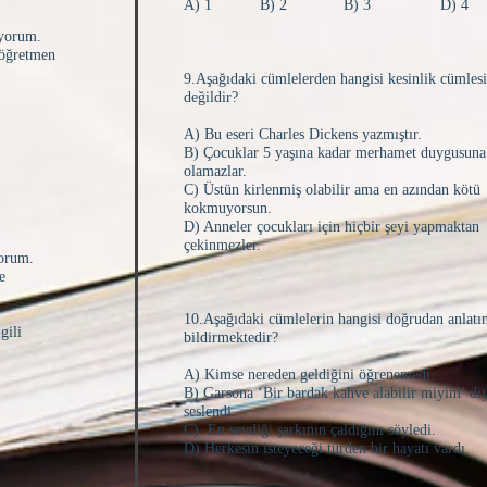
A) 1 B) 2 B) 3 D) 4
iyorum.
 öğretmen
9.Aşağıdaki cümlelerden hangisi kesinlik cümlesi
değildir?
A) Bu eseri Charles Dickens yazmıştır.
B) Çocuklar 5 yaşına kadar merhamet duygusuna
olamazlar.
C) Üstün kirlenmiş olabilir ama en azından kötü
kokmuyorsun.
D) Anneler çocukları için hiçbir şeyi yapmaktan
çekinmezler.
yorum.
e
10.Aşağıdaki cümlelerin hangisi doğrudan anlat
gili
bildirmektedir?
A) Kimse nereden geldiğini öğrenemedi.
B) Garsona ‘Bir bardak kahve alabilir miyim’ di
seslendi.
C) En sevdiği şarkının çaldığını söyledi.
D) Herkesin isteyeceği türden bir hayatı vardı.