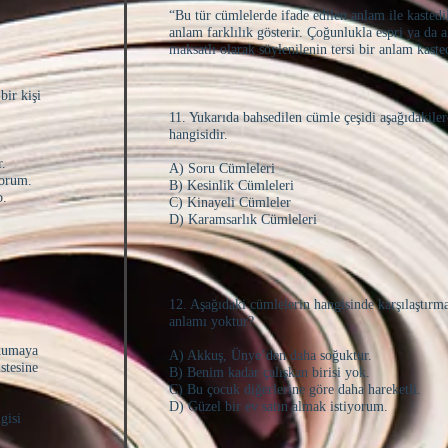
“Bu tür cümlelerde ifade edilen anlam ile kastedi
anlam farklılık gösterir. Çoğunlukla espri ya da a
maksatlı olarak söylenilenin tersi bir anlam kasted
bir kişi
11. Yukarıda bahsedilen cümle çeşidi aşağıdakile
hangisidir.
r.
A) Soru Cümleleri
yorum.
B) Kesinlik Cümleleri
o.
C) Kinayeli Cümleler
D) Karamsarlık Cümleleri
12. Aşağıdaki cümlelerin hangisinde karşılaştırm
anlamı yoktur?
okumaya
A) Akkuş, Ünye’den daha soğuktur.
stesine
B) Benim kadar çalışkan birisi yok.
C) Bu çocuk diğerlerine göre daha hareketli.
D) Güzel bir ev satın almak istiyorum.
gisi