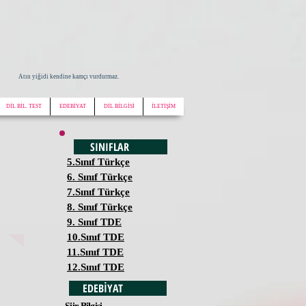
Atın yiğidi kendine kamçı vurdurmaz.
DİL BİL. TEST
EDEBİYAT
DİL BİLGİSİ
İLETİŞİM
SINIFLAR
5.Sınıf Türkçe
6. Sınıf Türkçe
7.Sınıf Türkçe
8. Sınıf Türkçe
9. Sınıf TDE
10.Sınıf TDE
11.Sınıf TDE
12.Sınıf TDE
EDEBİYAT