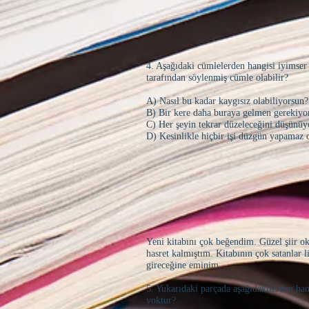
4. Aşağıdaki cümlelerden hangisi iyimser 
tarafından söylenmiş cümle olabilir?
A) Nasıl bu kadar kaygısız olabiliyorsun?
B) Bir kere daha buraya gelmen gerekiyo
C) Her şeyin tekrar düzeleceğini düşünü
D) Kesinlikle hiçbir işi düzgün yapamaz 
Yeni kitabını çok beğendim. Güzel şiir 
hasret kalmıştım. Kitabının çok satanlar li
gireceğine eminim.
5. Yukarıdaki parçada aşağıdakilerden han
yoktur?