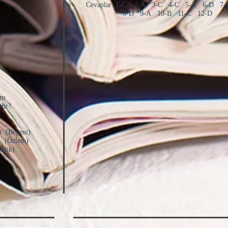
Cevaplar: 1-C 2-A 3-C 4-C 5-A 6-D 7-
8-D 9-A 10-B 11-C 12-D
mı
dir?
. (Beğeni)
u. (Özlem)
rlik)