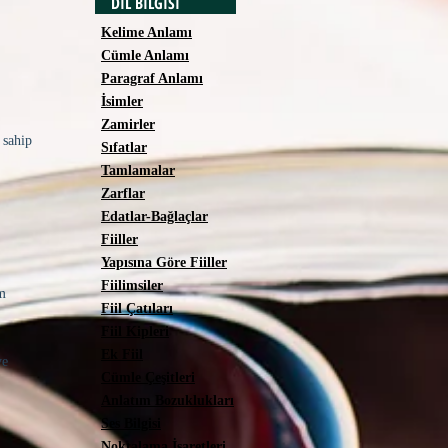
DİL BİLGİSİ
Kelime Anlamı
Cümle Anlamı
Paragraf Anlamı
İsimler
Zamirler
 sahip
Sıfatlar
Tamlamalar
Zarflar
Edatlar-Bağlaçlar
Fiiller
Yapısına Göre Fiiller
Fiilimsiler
ım
Fiil Çatıları
Fiil Kipleri
Ek Fiil
ye
Cümle Çeşitleri
Anlatım Bozuklukları
Ses Bilgisi
Noktalama İşaretleri