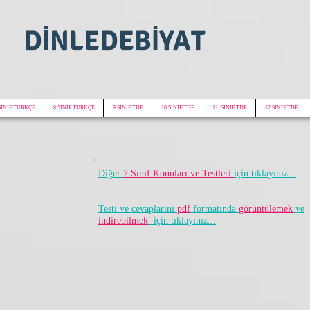
DİNLEDEBİYAT
SINIF TÜRKÇE
8.SINIF TÜRKÇE
9.SINIF TDE
10.SINIF TDE
11. SINIF TDE
12.SINIF TDE
Diğer
7.Sınıf Konuları ve Testleri
için tıklayınız...
Testi ve cevaplarını
pdf
formatında
görüntülemek
ve
indirebilmek
için tıklayınız...