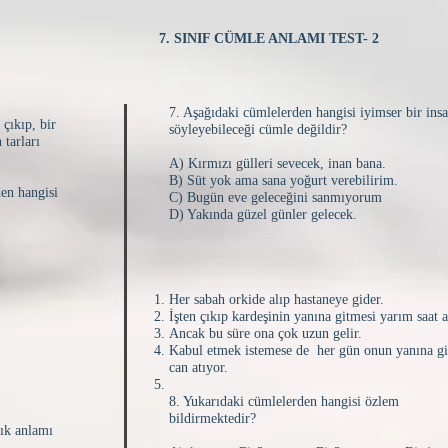
7. SINIF CÜMLE ANLAMI TEST- 2
7. Aşağıdaki cümlelerden hangisi iyimser bir ins
çıkıp, bir
söyleyebileceği cümle değildir?
 tarları
A) Kırmızı gülleri sevecek, inan bana.
B) Süt yok ama sana yoğurt verebilirim.
den hangisi
C) Bugün eve geleceğini sanmıyorum
D) Yakında güzel günler gelecek.
Her sabah orkide alıp hastaneye gider.
İşten çıkıp kardeşinin yanına gitmesi yarım saat al
Ancak bu süre ona çok uzun gelir.
Kabul etmek istemese de her gün onun yanına g
can atıyor.
8. Yukarıdaki cümlelerden hangisi özlem
bildirmektedir?
lık anlamı