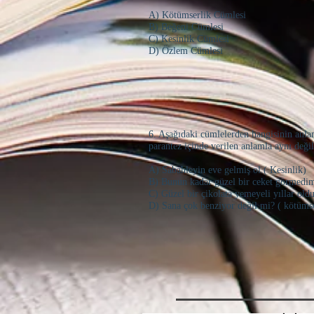
A) Kötümserlik Cümlesi
B) Beğeni Cümlesi
C) Kesinlik Cümlesi
D) Özlem Cümlesi
6. Aşağıdaki cümlelerden hangisinin anla
parantez içinde verilen anlamla aynı değil
A) Sabahleyin eve gelmiş ol.( Kesinlik)
B) Bunun kadar güzel bir ceket görmedim
C) Güzel bir çikolata yemeyeli yıllar old
D) Sana çok benziyor değil mi? ( kötümse