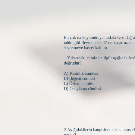
En çok da köyümün yanındaki Kızıldağ’a 
tablo gibi Beyşehir Gölü’ ne kadar uzanan
seyretmeye hasret kaldım.
1.Yukarıdaki cümle ile ilgili aşağıdakiler
doğrudur?
A) Kesinlik cümlesi
B) Beğeni cümlesi
C) Özlem cümlesi
D) Onaylama cümlesi
2.Aşağıdakilerin hangisinde bir karamsar
vardır?