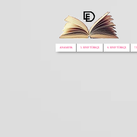
google.com, pub-1772441188610312, DIRECT, f08c47fec0942fa0
ANASAYFA
5. SINIF TÜRKÇE
6. SINIF TÜRKÇE
7.