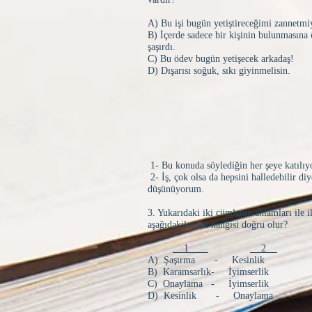
A) Bu işi bugün yetiştireceğimi zannetm
B) İçerde sadece bir kişinin bulunmasına
şaşırdı.
C) Bu ödev bugün yetişecek arkadaş!
D) Dışarısı soğuk, sıkı giyinmelisin.
1- Bu konuda söylediğin her şeye katılı
2- İş, çok olsa da hepsini halledebilir diy
düşünüyorum.
3. Yukarıdaki iki cümlenin anlamları ile il
aşağıdakilerden hangisi doğru olur?
1
2
A) Şaşırma - Kesinlik
B) Karamsarlık- İyimserlik
C) Onaylama - İyimserlik
D) Kesinlik - Onaylama