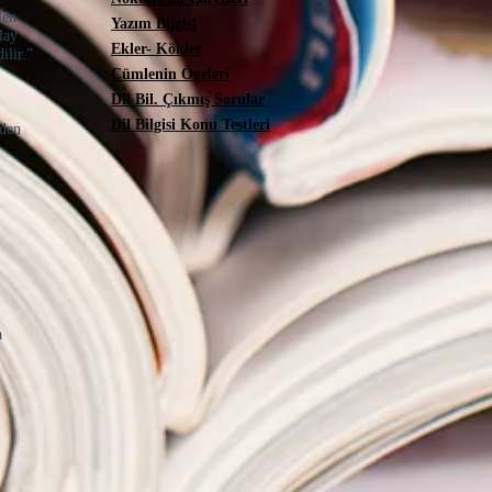
len
Yazım Bilgisi
lay
Ekler- Kökler
ilir.”
Cümlenin Ögeleri
Dil Bil. Çıkmış Sorular
Dil Bilgisi Konu Testleri
rden
a