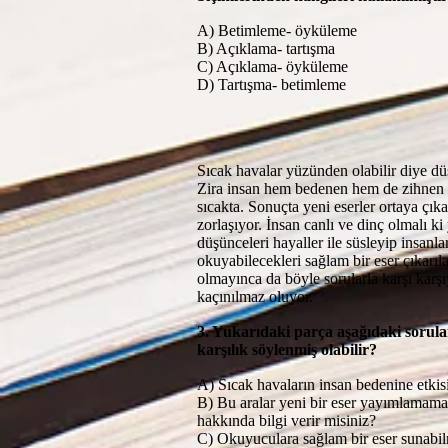
A) Betimleme- öyküleme
B) Açıklama- tartışma
C) Açıklama- öyküleme
D) Tartışma- betimleme
Sıcak havalar yüzünden olabilir diye 
Zira insan hem bedenen hem de zihnen 
sıcakta. Sonuçta yeni eserler ortaya çı
zorlaşıyor. İnsan canlı ve dinç olmalı ki
düşünceleri hayaller ile süsleyip insanla
okuyabilecekleri sağlam bir eser çıkarıl
olmayınca da böyle sorularla karşı karş
kaçınılmaz oluyor.
3. Yukarıdaki parça aşağıdaki sorul
karşılık söylenmiş olabilir?
A) Sıcak havaların insan bedenine etkis
B) Bu aralar yeni bir eser yayımlamama
hakkında bilgi verir misiniz?
C) Okuyuculara sağlam bir eser sunabil