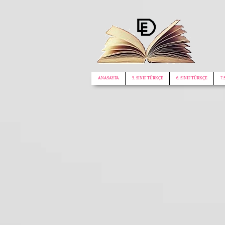
google.com, pub-1772441188610312, DIRECT, f08c47fec0942fa0
ANASAYFA
5. SINIF TÜRKÇE
6. SINIF TÜRKÇE
7.