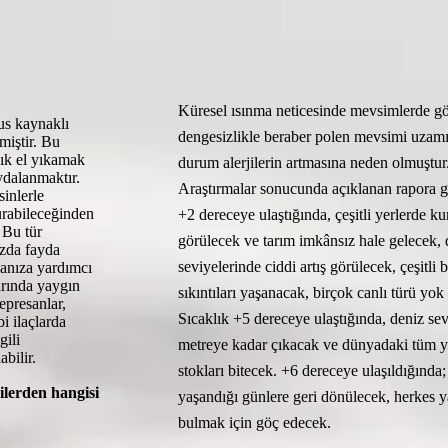
Küresel ısınma neticesinde mevsimlerde g
us kaynaklı
dengesizlikle beraber polen mevsimi uzamı
lmiştir. Bu
ık el yıkamak
durum alerjilerin artmasına neden olmuştur
ydalanmaktır.
Araştırmalar sonucunda açıklanan rapora gö
sinlerle
turabileceğinden
+2 dereceye ulaştığında, çeşitli yerlerde ku
 Bu tür
görülecek ve tarım imkânsız hale gelecek, 
ızda fayda
seviyelerinde ciddi artış görülecek, çeşitli 
manıza yardımcı
arında yaygın
sıkıntıları yaşanacak, birçok canlı türü yok 
epresanlar,
Sıcaklık +5 dereceye ulaştığında, deniz sev
i ilaçlarda
gili
metreye kadar çıkacak ve dünyadaki tüm 
bilir.
stokları bitecek. +6 dereceye ulaşıldığında;
kilerden hangisi
yaşandığı günlere geri dönülecek, herkes 
bulmak için göç edecek.