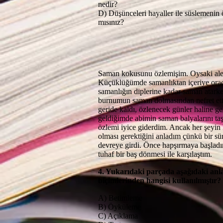
nedir?
D) Düşünceleri hayaller ile süslemenin 
mısınız?
Saman kokusunu özlemişim. Oysaki aler
Küçüklüğümde samanlıktan içeriye ora
samanlığın diplerine kadar saman atark
burnumun saman dolmasından nefret ett
geride kaldı, özlenecek günler haline g
geldiğimde abimin saman balyalarını taş
özlemi iyice giderdim. Ancak her şeyin
olması gerektiğini anladım çünkü bir sür
devreye girdi. Önce hapşırmaya başlad
tuhaf bir baş dönmesi ile karşılaştım.
4. Yukarıdaki parçada aşağıdaki anl
biçimlerinden hangisi kullanılmıştır?
A) Betimleme
B) Öyküleme
C) Açıklama