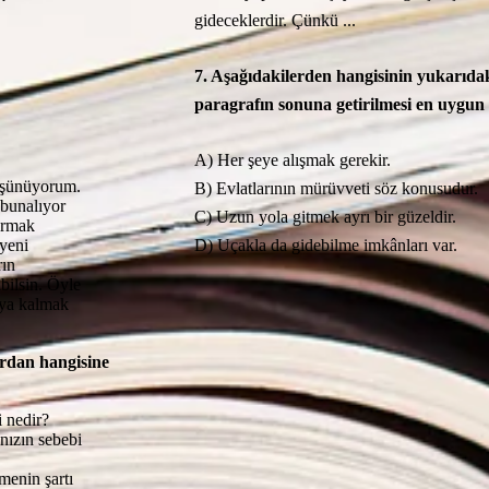
gideceklerdir. Çünkü ...
7. Aşağıdakilerden hangisinin yukarıda
paragrafın sonuna getirilmesi en uygun
A) Her şeye alışmak gerekir.
düşünüyorum.
B) Evlatlarının mürüvveti söz konusudur.
bunalıyor
C) Uzun yola gitmek ayrı bir güzeldir.
karmak
 yeni
D) Uçakla da gidebilme imkânları var.
rın
abilsin. Öyle
ıya kalmak
ardan hangisine
i nedir?
nızın sebebi
menin şartı