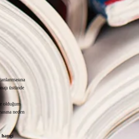
 canlanmasına
onajı üstünde
nde olduğum
lmasına neden
n hangi