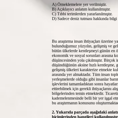
A) Örneklemelere yer verilmiştir.
B) Açıklayıcı anlatım kullanılmıştır.
C) Tıbbi terimlerden yararlanılmıştır.
D) Sadece deniz tutması hakkında bilgi v
Bu araştırma insan ihtiyaçları üzerine ya
bulunduğumuz yüzyılın, gelişmiş ve gel
bütün ülkelerde kentleşmeyi günün en 
ekonomik ve sosyal sorunları arasına 
düşüncesinden yola çıkılmıştır. Birçok 
düşündüğünün aksine hızlı kentleşme,
gelişmiş ülkeleri karakterize etmekte kul
arasında yer almaktadır. Tüm insan topl
yerleşmelerde olduğu gibi insanlar barı
işlevlerini tamamladıktan sonra hayatla
ettirebilmek için gerekli ihtiyaçlarını alı
bölgelerinden temin etmektedir. Ticareti
kademelenmesinde belli bir yer işgal et
bu araştırmanın konusunu oluşturmaktad
2. Yukarıda parçada aşağıdaki anlat
biçimlerinden hangileri kullanılmıştı