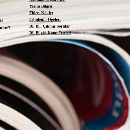
Yazım Bilgisi
Ekler- Kökler
Cümlenin Ögeleri
ki
Dil Bil. Çıkmış Sorular
 olur?
Dil Bilgisi Konu Testleri