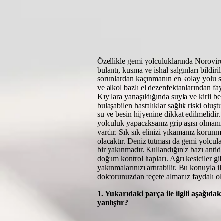
Özellikle gemi yolculuklarında Norovir
bulantı, kusma ve ishal salgınları bildiri
sorunlardan kaçınmanın en kolay yolu s
ve alkol bazlı el dezenfektanlarından fa
Kıyılara yanaşıldığında suyla ve kirli be
bulaşabilen hastalıklar sağlık riski oluş
su ve besin hijyenine dikkat edilmelidir.
yolculuk yapacaksanız grip aşısı olman
vardır. Sık sık elinizi yıkamanız korun
olacaktır. Deniz tutması da gemi yolcul
bir yakınmadır. Kullandığınız bazı antid
doğum kontrol hapları. Ağrı kesiciler gib
yakınmalarınızı artırabilir. Bu konuyla il
doktorunuzdan reçete almanız faydalı ola
1. Yukarıdaki parça ile ilgili aşağıda
yanlıştır?