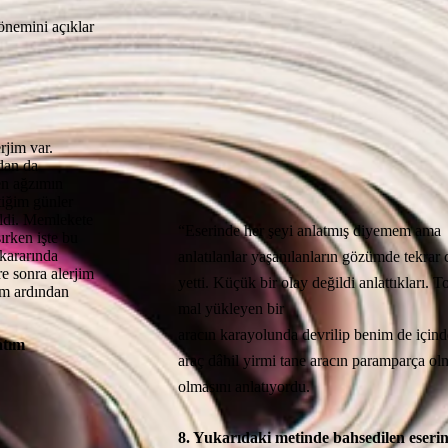
önemini açıklar
jim var.
dan da
en ağzımın
iğim günler
eldi. Memlekete
“Eserinde her şeyi anlatmış diyemem ama
ırken işte bu
 kararında
anlatılanlar yaşanılanların gözümde tekrar
e sonra alerjim
yetti. Küçük bir olay değildi anlattıkları. T
ım ardından
mal yükleyen bir
aracın karayolunda devrilip benim de içi
atım
araç dâhil yirmi tane aracın paramparça o
olmasını anlatıyordu.
8. Yukarıdaki metinde bahsedilen eseri