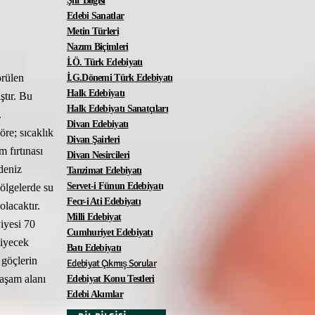
Şiir Bilgisi
Edebi Sanatlar
Metin Türleri
Nazım Biçimleri
İ.Ö. Türk Edebiyatı
örülen
İ.G.Dönemi Türk Edebiyatı
Halk Edebiyatı
ştır. Bu
Halk Edebiyatı Sanatçıları
.
Divan Edebiyatı
re; sıcaklık
Divan Şairleri
m fırtınası
Divan Nesircileri
deniz
Tanzimat Edebiyatı
Servet-i Fünun Edebiyat
ı
bölgelerde su
Fecr-i Ati Edebiyatı
olacaktır.
Milli Edebiyat
iyesi 70
Cumhuriyet Edebiyatı
yiyecek
Batı Edebiyatı
 göçlerin
Edebiyat Çıkmış Sorular
yaşam alanı
Edebiyat Konu Testleri
Edebi Akımlar