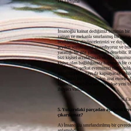
D) Tartışma
İnsanoğlu kainat dediğimiz bütünün bir 
zaman ve mekanla sınırlanmış bir par
benliğimizi, düşüncelerimizi ve duygula
şeyden soyutlanmış hissediyoruz ve bun
yarattığı bir göz yanılsaması denebilir.
bizi kişisel arzularımıza ve en yakınımı
kişiye olan bağlılığımıza hapseden bir ce
Görevimiz, şefkat evrenimizi tüm canlıl
güzelliğiyle doğayı da kapsayacak şekil
kendimizi bu cezaevinden azat etmek ol
İnsanoğlu varlığını sürdürecekse yeni bi
ihtiyacı vardır.
Albert Einste
5. Yukarıdaki parçadan aşağıdakiler
çıkarılamaz?
A) İnsanoğlu sınırlandırılmış bir çevred
anlamalıdır.