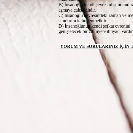
B) İnsanoğlu kendi çevresini sınırlandır
aşmaya çalışmalıdır.
C) İnsanoğlu çevresindeki zaman ve m
sınırlarını kabullenmelidir.
D) İnsanoğlunun kendi şefkat evrenini
genişletecek bir zihniyete ihtiyacı vardır
YORUM VE SORULARINIZ İÇİN TI