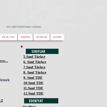
Atın yiğidi kendine kamçı vurdurmaz.
DİL BİL. TEST
EDEBİYAT
DİL BİLGİSİ
İLETİŞİM
SINIFLAR
5.Sınıf Türkçe
nız...
6. Sınıf Türkçe
7.Sınıf Türkçe
8. Sınıf Türkçe
9. Sınıf TDE
ülemek
10.Sınıf TDE
11.Sınıf TDE
12.Sınıf TDE
EDEBİYAT
-2