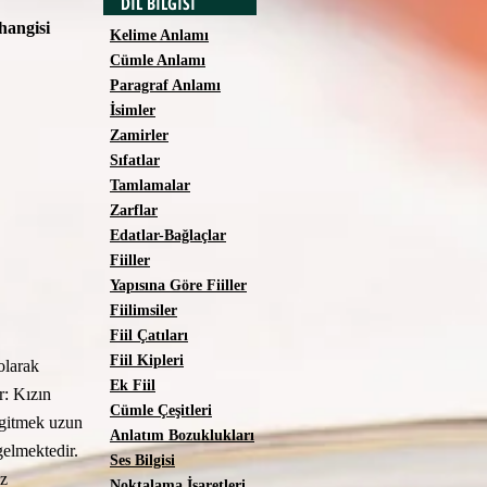
DİL BİLGİSİ
hangisi
Kelime Anlamı
Cümle Anlamı
Paragraf Anlamı
İsimler
Zamirler
Sıfatlar
Tamlamalar
Zarflar
Edatlar-Bağlaçlar
Fiiller
Yapısına Göre Fiiller
Fiilimsiler
Fiil Çatıları
Fiil Kipleri
olarak
Ek Fiil
r: Kızın
Cümle Çeşitleri
 gitmek uzun
Anlatım Bozuklukları
gelmektedir.
Ses Bilgisi
iz
Noktalama İşaretleri