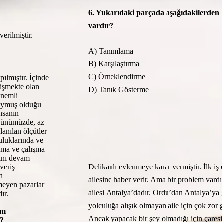
6. Yukarıdaki parçada aşağıdakilerden 
vardır?
erilmiştir.
A) Tanımlama
B) Karşılaştırma
C) Örneklendirme
pılmıştır. İçinde
işmekte olan
D) Tanık Gösterme
önemli
koymuş olduğu
insanın
 günümüzde, az
lanılan ölçütler
uluklarında ve
nma ve çalışma
rını devam
şveriş
Delikanlı evlenmeye karar vermiştir. İlk iş 
n
ailesine haber verir. Ama bir problem vardı
meyen pazarlar
ailesi Antalya’dadır. Ordu’dan Antalya’ya
ır.
yolculuğa alışık olmayan aile için çok zor 
ım
Ancak yapacak bir şey olmadığı için çares
r?