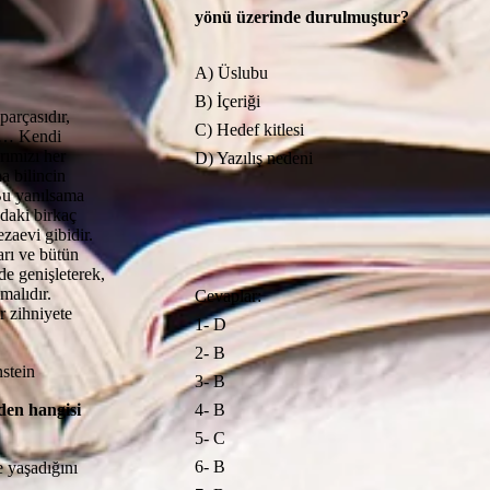
yönü üzerinde durulmuştur?
A) Üslubu
B) İçeriği
parçasıdır,
C) Hedef kitlesi
ça… Kendi
rımızı her
D) Yazılış nedeni
a bilincin
 Bu yanılsama
zdaki birkaç
zaevi gibidir.
arı ve bütün
de genişleterek,
malıdır.
Cevaplar:
r zihniyete
1- D
2- B
in
3- B
den hangisi
4- B
5- C
6- B
e yaşadığını