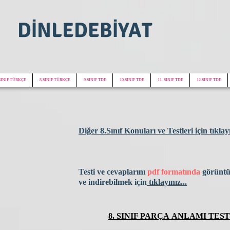
DİNLEDEBİYAT
SINIF TÜRKÇE
8.SINIF TÜRKÇE
9.SINIF TDE
10.SINIF TDE
11. SINIF TDE
12.SINIF TDE
Diğer 8.Sınıf Konuları ve Testleri için tıklayı
Testi ve cevaplarını
pdf formatında
görünt
ve
indirebilmek için
tıklayınız...
8. SINIF PARÇA ANLAMI TEST