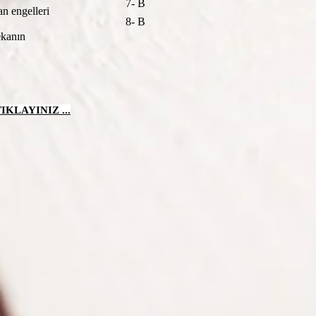
7- B
an engelleri
8- B
ekanın
KLAYINIZ ...