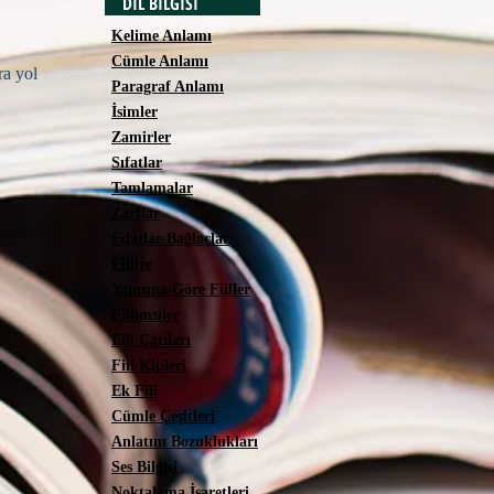
DİL BİLGİSİ
Kelime Anlamı
Cümle Anlamı
ra yol
Paragraf Anlamı
İsimler
Zamirler
Sıfatlar
Tamlamalar
Zarflar
Edatlar-Bağlaçlar
Fiiller
Yapısına Göre Fiiller
Fiilimsiler
Fiil Çatıları
Fiil Kipleri
Ek Fiil
Cümle Çeşitleri
Anlatım Bozuklukları
Ses Bilgisi
Noktalama İşaretleri