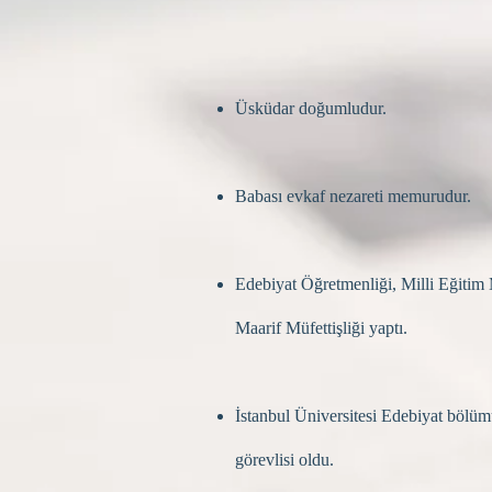
Üsküdar doğumludur.
Babası evkaf nezareti memurudur.
Edebiyat Öğretmenliği, Milli Eğitim
Maarif Müfettişliği yaptı.
İstanbul Üniversitesi Edebiyat bölü
görevlisi oldu.