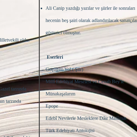
Ali Canip yazdığı yazılar ve şiirler ile sonraları
hecenin beş şairi olarak adlandırılacak sanatçıla
gösterici olmuştur.
letvekili oldu.
Eserleri
Geçtiğim Yol ( Şiir)
Millî Edebiyat Meselesi ve Cenab Bey'le
 Gazel tarzında
Münakaşalarım
nun tarzında
Epope
Edebî Nevilerle Mesleklere Dâir Malûmat
Türk Edebiyatı Antolojisi