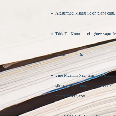
Araştırmacı kişiliği ile ön plana çıktı.
Türk Dil Kurumu’nda görev yaptı. Mil
İstanbul’da öldü.
Şiire Muallim Naci tesiri ile başladı.
şiirler yazdı. Sonrasında Servet-i Fü
manzumeler yazdı.