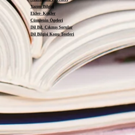
Yazım Bilgisi
Ekler- Kökler
Cümlenin Ögeleri
Dil Bil. Çıkmış Sorular
Dil Bilgisi Konu Testleri