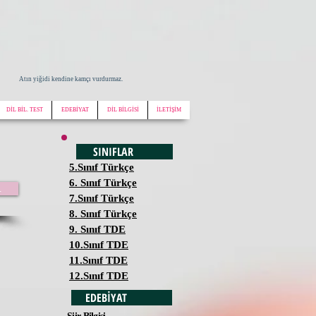
Atın yiğidi kendine kamçı vurdurmaz.
DİL BİL. TEST
EDEBİYAT
DİL BİLGİSİ
İLETİŞİM
SINIFLAR
5.Sınıf Türkçe
6. Sınıf Türkçe
.
7.Sınıf Türkçe
8. Sınıf Türkçe
9. Sınıf TDE
10.Sınıf TDE
11.Sınıf TDE
12.Sınıf TDE
EDEBİYAT