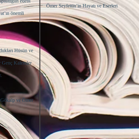
topluluğun edebi
Ömer Seyfettin’in Hayatı ve Eserleri
yat’ın önemli
rdukları Hüsün ve
ber Genç Kalemler
.
ya Gökalp ve Ömer
.