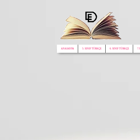
google.com, pub-1772441188610312, DIRECT, f08c47fec0942fa0
ANASAYFA
5. SINIF TÜRKÇE
6. SINIF TÜRKÇE
7.