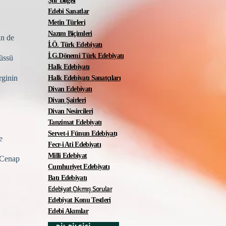
Şiir Bilgisi
Edebi Sanatlar
Metin Türleri
Nazım Biçimleri
in de
İ.Ö. Türk Edebiyatı
İ.G.Dönemi Türk Edebiyatı
 üssü
Halk Edebiyatı
rginin
Halk Edebiyatı Sanatçıları
Divan Edebiyatı
Divan Şairleri
Divan Nesircileri
Tanzimat Edebiyatı
Servet-i Fünun Edebiyat
ı
e
Fecr-i Ati Edebiyatı
Milli Edebiyat
n Cenap
Cumhuriyet Edebiyatı
Batı Edebiyatı
Edebiyat Çıkmış Sorular
Edebiyat Konu Testleri
Edebi Akımlar