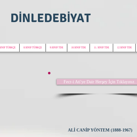
DİNLEDEBİYAT
SINIF TÜRKÇE
8.SINIF TÜRKÇE
9.SINIF TDE
10.SINIF TDE
11. SINIF TDE
12.SINIF TDE
Fecr-i Ati'ye Dair Herşey İçin Tıklayınız..
ALİ CANİP YÖNTEM (1888-1967)