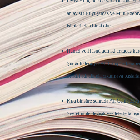
Fecr-i Ati içinde de yer alan sanatçı 
anlayışı ile uyuşamaz ve Milli Edebi
isimlerinden birisi olur.
Hamid ve Hüsnü adlı iki arkadaş ku
Şiir adlı dergiyi sAli Canip’le bera
dergisi adı altında çıkarmaya başlarlar
Kısa bir süre sonrada Ali Canip Zi
Seyfettin ile değişik vesilelerle tanışır