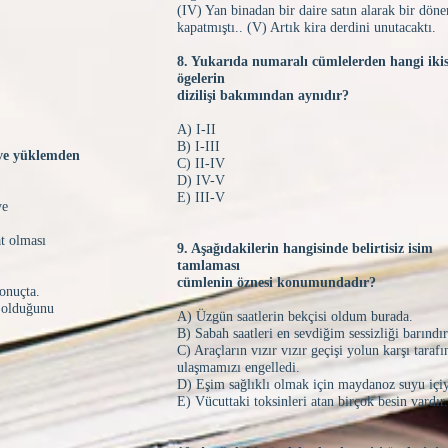
(IV) Yan binadan bir daire satın alarak bir dön
kapatmıştı.. (V) Artık kira derdini unutacaktı.
8. Yukarıda numaralı cümlelerden hangi ikis
ögelerin
dizilişi bakımından aynıdır?
A) I-II
B) I-III
e ve yüklemden
C) II-IV
D) IV-V
E) III-V
ye
at olması
9. Aşağıdakilerin hangisinde belirtisiz isim
tamlaması
cümlenin öznesi konumundadır?
sonuçta.
t olduğunu
A) Üzgün saatlerin bekçisi oldum burada.
B) Sabah saatleri en sevdiğim sessizliği barındır
C) Araçların vızır vızır geçişi yolun karşı taraf
ulaşmamızı engelledi.
D) Eşim sağlıklı olmak için maydanoz suyu içi
E) Vücuttaki toksinleri atan birçok besin vardır