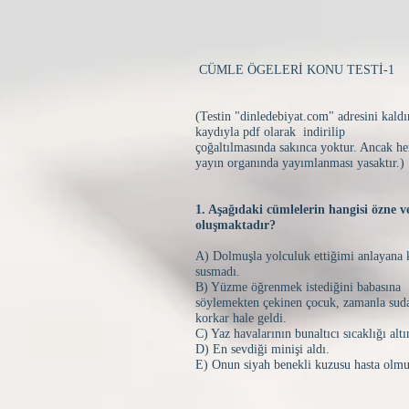
CÜMLE ÖGELERİ KONU TESTİ-1
(Testin "dinledebiyat.com" adresini kal
kaydıyla pdf olarak indirilip
çoğaltılmasında sakınca yoktur. Ancak he
yayın organında yayımlanması yasaktır.)
1. Aşağıdaki cümlelerin hangisi özne
oluşmaktadır?
A) Dolmuşla yolculuk ettiğimi anlayana
susmadı.
B) Yüzme öğrenmek istediğini babasına
söylemekten çekinen çocuk, zamanla su
korkar hale geldi.
C) Yaz havalarının bunaltıcı sıcaklığı alt
D) En sevdiği minişi aldı.
E) Onun siyah benekli kuzusu hasta olm