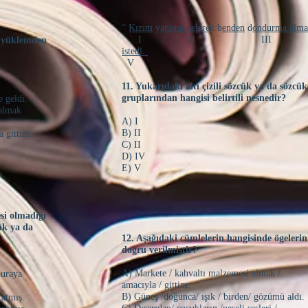
“
Kızım
y
anıma gelere
k b
enden
d
ondurma alm
I II III 
ce yüklemden
istedi.
V
11. Yukarıdaki altı çizili sözcük ya da sözcü
gruplarından hangisi belirtili nesnedir?
e geldi.
 almak
A) I
B) II
a gittim.
C) II
D) IV
E) V
esi olmadığı
ük ya da
12. Aşağıdaki cümlelerin hangisinde ögelerin 
doğru verilmiştir?
A) Markete / kahvaltı malzemesi almak /
buraya
amacıyla / gittim.
B) Güneş /doğunca/ ışık / birden/ gözümü aldı.
e atmış.