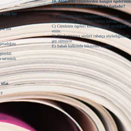
10. Aşağıdaki cümlelerden hangisi ögelerinin
bakımından diğerlerinden daha fazladır?
im olan bir
A) Çoktandır hava durumuna bakmadım.
B) Sahilde bir sürü deniz canlısı kabuğu buldu
C) Cümlenin ögeleri konusunu çok sevdiğimi f
 çok zor
ettim.
D) Böyle tutarsız sözleri rahatça söylediğinizde
şey olmuyor.
aşmadığını
E) Sabah balkonda hikayemi yazdım.
güzeldi.
 sarsıntılı
sıfat
ır?
.
lardı.