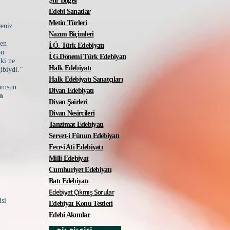
Şiir Bilgisi
Edebi Sanatlar
Metin Türleri
 Deniz
Nazım Biçimleri
a
yen
İ.Ö. Türk Edebiyatı
Bu
İ.G.Dönemi Türk Edebiyatı
nki ne
Halk Edebiyatı
gibiydi.”
Halk Edebiyatı Sanatçıları
Samsun
Divan Edebiyatı
in
Divan Şairleri
Divan Nesircileri
Tanzimat Edebiyatı
Servet-i Fünun Edebiyat
ı
Fecr-i Ati Edebiyatı
Milli Edebiyat
Cumhuriyet Edebiyatı
Batı Edebiyatı
a
Edebiyat Çıkmış Sorular
isi
Edebiyat Konu Testleri
Edebi Akımlar