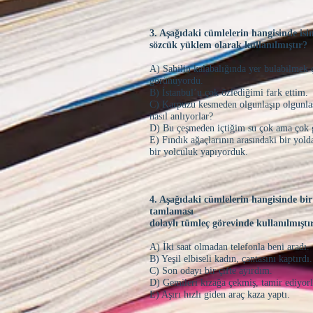
3. Aşağıdaki cümlelerin hangisinde is
sözcük yüklem olarak kullanılmıştır?
A) Sahilin kalabalığında yer bulabilmek
görünüyordu.
B) İstanbul’u çok özlediğimi fark ettim.
C) Karpuzu kesmeden olgunlaşıp olgunl
nasıl anlıyorlar?
D) Bu çeşmeden içtiğim su çok ama çok 
E) Fındık ağaçlarının arasındaki bir yolda
bir yolculuk yapıyorduk.
4. Aşağıdaki cümlelerin hangisinde bir 
tamlaması
dolaylı tümleç görevinde kullanılmışt
A) İki saat olmadan telefonla beni aradı.
B) Yeşil elbiseli kadın, çantasını kaptırdı
C) Son odayı bir çifte ayırdım.
D) Gemileri kızağa çekmiş, tamir ediyor
E) Aşırı hızlı giden araç kaza yaptı.