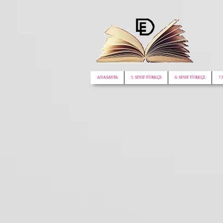
google.com, pub-1772441188610312, DIRECT, f08c47fec0942fa0
ANASAYFA
5. SINIF TÜRKÇE
6. SINIF TÜRKÇE
7.