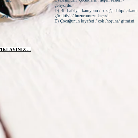
C) Dışarıdan/ çocukların /neşeli sesleri /
 yanmış.
geliyordu.
mam
D) Bir hafriyat kamyonu / sokağa dalıp/ çıkard
gürültüyle/ huzurumuzu kaçırdı.
oluyor.
E) Çocuğunun kıyafeti / çok /hoşuna/ gitmişti.
KLAYINIZ ...