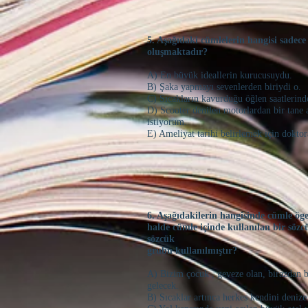
5. Aşağıdaki cümlelerin hangisi sade
oluşmaktadır?
A) En büyük ideallerin kurucusuydu.
B) Şaka yapmayı sevenlerden biriydi o.
C) Sıcakların kavurduğu öğlen saatlerind
D) Scooter denilen motorlardan bir tane
istiyorum.
E) Ameliyat tarihi belirlemek için doktor
6. Aşağıdakilerin hangisinde cümle ög
halde cümle içinde kullanılan bir sözc
sözcük
grubu kullanılmıştır?
A) Bizim çocuk , geveze olan, birazdan 
gelecek.
B) Sıcaklar artınca herkes kendini deniz