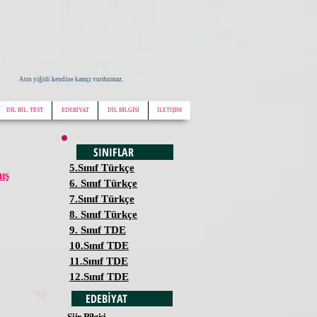
Atın yiğidi kendine kamçı vurdurmaz.
DİL BİL. TEST
EDEBİYAT
DİL BİLGİSİ
İLETİŞİM
SINIFLAR
5.Sınıf Türkçe
ış
6. Sınıf Türkçe
7.Sınıf Türkçe
8. Sınıf Türkçe
9. Sınıf TDE
10.Sınıf TDE
11.Sınıf TDE
12.Sınıf TDE
EDEBİYAT