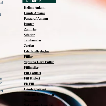
DİL BİLGİSİ
emi
Kelime Anlamı
Cümle Anlamı
i
Paragraf Anlamı
İsimler
Zamirler
Sıfatlar
Tamlamalar
Zarflar
Edatlar-Bağlaçlar
Fiiller
Yapısına Göre Fiiller
Fiilimsiler
Fiil Çatıları
Fiil Kipleri
ır.
ına
Ek Fiil
Cümle Çeşitleri
yor.
Anlatım Bozuklukları
.
Ses Bilgisi
Noktalama İşaretleri