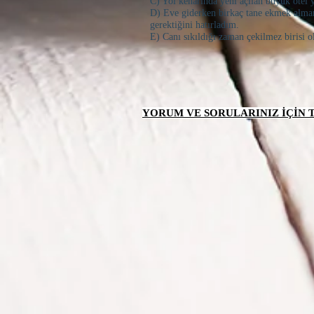
C) Yol kenarında yeni açılan büyük otel
D) Eve giderken birkaç tane ekmek al
gerektiğini hatırladım.
E) Canı sıkıldığı zaman çekilmez birisi 
YORUM VE SORULARINIZ İÇİN TI