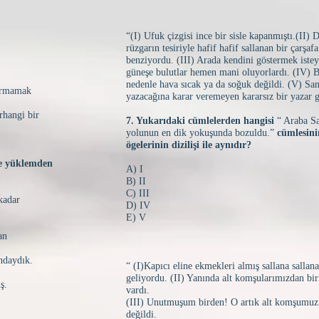
“(I) Ufuk çizgisi ince bir sisle kapanmıştı.(II)
rüzgarın tesiriyle hafif hafif sallanan bir çarşaf
benziyordu. (III) Arada kendini göstermek iste
güneşe bulutlar hemen mani oluyorlardı. (IV) 
nedenle hava sıcak ya da soğuk değildi. (V) Sa
dırmamak
yazacağına karar veremeyen kararsız bir yazar 
rhangi bir
7. Yukarıdaki cümlelerden hangisi
“ Araba 
yolunun en dik yokuşunda bozuldu.”
cümlesin
ögelerinin dizilişi ile aynıdır?
 ve yüklemden
A) I
B) II
C) III
 kadar
D) IV
E) V
dan
ındaydık.
“ (I)Kapıcı eline ekmekleri almış sallana sallan
geliyordu. (II) Yanında alt komşularımızdan bir
uş.
vardı.
(III) Unutmuşum birden! O artık alt komşumuz
değildi.