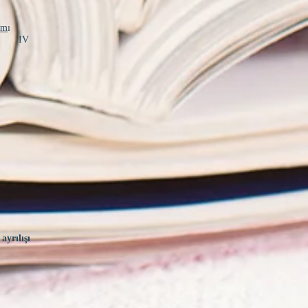
am
ı
IV
k
ayrılışı