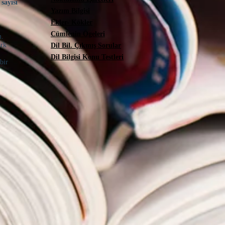
 sayısı
Yazım Bilgisi
Ekler- Kökler
Cümlenin Ögeleri
m.
ark
Dil Bil. Çıkmış Sorular
Dil Bilgisi Konu Testleri
 bir