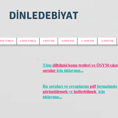
DİNLEDEBİYAT
SINIF TÜRKÇE
8.SINIF TÜRKÇE
9.SINIF TDE
10.SINIF TDE
11. SINIF TDE
12.SINIF TDE
Tüm
dilbilgisi konu testleri ve ÖSYM çıkm
sorular
için tıklayınız...
Bu soruları ve cevaplarını
pdf
formatında
görüntülemek
ve
indirebilmek
için
tıklayınız...