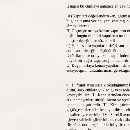
Hangisi bu cümleye anlamca en yakınd
A) Yapıtları değerlendirirken, geçmişi
bugüne taşıma yerine, yeni yazılmış ol
almayı isterdi.
B) Geçmişte ortaya konan yapıtların 
değil, bugün nitelikli yapıtların nasıl
oluşturulacağından söz ederdi.
C) Yıllar sonra yapıtların değil, ancak
anımsanabileceğini düşünürdü.
D) Yıllar önce ortaya konmuş ürünleri
büyük bir değer taşımadığına inanırdı.
E) Bugün ortaya konan yapıtların da bi
eskiyeceğinin unutulmaması gerektiğini
4. I. Yapıtlarını sık sık okuduğumuz b
dilini, söz- cüklere yüklediği yeni anl
kavrayabiliriz. II. Kendilerinden önce
etkilenmeyenler, sürekli biçim ve içeri
içinde olan şairlerdir. III. Kimi şairl
geçtikçe şiirlerinde, hep aynı düşüncel
hayallere yer verirler. IV. Sürekli ayn
işleyen şairlerin şiirlerini anlamak da
Bir süre sonra özgünlüklerini yitirerek
şairlerde vardır.