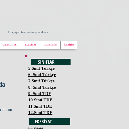
Atın yiğidi kendine kamçı vurdurmaz.
DİL BİL. TEST
EDEBİYAT
DİL BİLGİSİ
İLETİŞİM
SINIFLAR
5.Sınıf Türkçe
6. Sınıf Türkçe
7.Sınıf Türkçe
da
8. Sınıf Türkçe
9. Sınıf TDE
10.Sınıf TDE
11.Sınıf TDE
rularını
12.Sınıf TDE
EDEBİYAT