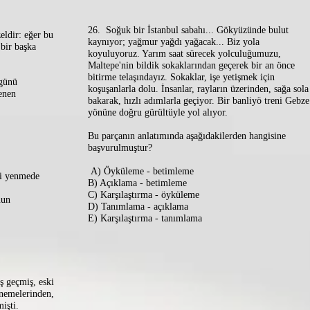
26. Soğuk bir İstanbul sabahı... Gökyüzünde bulut
ldir: eğer bu
kaynıyor; yağmur yağdı yağacak... Biz yola
 bir başka
koyuluyoruz. Yarım saat sürecek yolculuğumuzu,
Maltepe'nin bildik sokaklarından geçerek bir an önce
bitirme telaşındayız. Sokaklar, işe yetişmek için
 günü
koşuşanlarla dolu. İnsanlar, rayların üzerinden, sağa sola
enen
bakarak, hızlı adımlarla geçiyor. Bir banliyö treni Gebze
yönüne doğru gürültüyle yol alıyor.
Bu parçanın anlatımında aşağıdakilerden hangisine
başvurulmuştur?
A) Öyküleme - betimleme
ri yenmede
B) Açıklama - betimleme
C) Karşılaştırma - öyküleme
nun
D) Tanımlama - açıklama
E) Karşılaştırma - tanımlama
ş geçmiş, eski
enemelerinden,
işti.