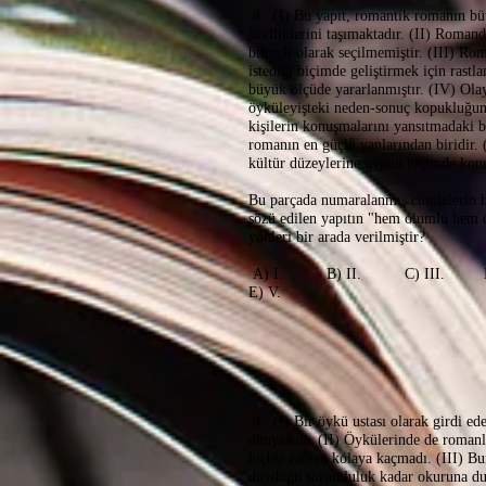
8. (I) Bu yapıt, romantik romanın bü
özelliklerini taşımaktadır. (II) Romand
bilinçli olarak seçilmemiştir. (III) Rom
istediği biçimde geliştirmek için rastla
büyük ölçüde yararlanmıştır. (IV) Olay
öyküleyişteki neden-sonuç kopukluğun
kişilerin konuşmalarını yansıtmadaki b
romanın en güçlü yanlarından biridir. 
kültür düzeylerine uygun biçimde kon
Bu parçada numaralanmış cümlelerin h
sözü edilen yapıtın "hem olumlu hem
yönleri bir arada verilmiştir?
A) I. B) II. C) III.
E) V.
9. (I) Bir öykü ustası olarak girdi ed
dünyasına. (II) Öykülerinde de romanl
hiçbir zaman kolaya kaçmadı. (III) Bu
duyduğu sorumluluk kadar okuruna d