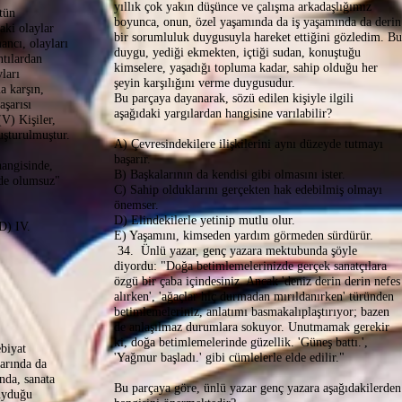
yıllık çok yakın düşünce ve çalışma arkadaşlığımız
tün
boyunca, onun, özel yaşamında da iş yaşamında da derin
aki olaylar
bir sorumluluk duygusuyla hareket ettiğini gözledim. Bu
ancı, olayları
duygu, yediği ekmekten, içtiği sudan, konuştuğu
ntılardan
kimselere, yaşadığı topluma kadar, sahip olduğu her
ları
şeyin karşılığını verme duygusudur.
a karşın,
Bu parçaya dayanarak, sözü edilen kişiyle ilgili
aşarısı
aşağıdaki yargılardan hangisine varılabilir?
(V) Kişiler,
uşturulmuştur.
A) Çevresindekilere ilişkilerini aynı düzeyde tutmayı
başarır.
angisinde,
B) Başkalarının da kendisi gibi olmasını ister.
 de olumsuz"
C) Sahip olduklarını gerçekten hak edebilmiş olmayı
önemser.
D) Elindekilerle yetinip mutlu olur.
 D) IV.
E) Yaşamını, kimseden yardım görmeden sürdürür.
34. Ünlü yazar, genç yazara mektubunda şöyle
diyordu: "Doğa betimlemelerinizde gerçek sanatçılara
özgü bir çaba içindesiniz. Ancak 'deniz derin derin nefes
alırken', 'ağaçlar hiç durmadan mırıldanırken' türünden
betimlemeleriniz, anlatımı basmakalıplaştırıyor; bazen
de anlaşılmaz durumlara sokuyor. Unutmamak gerekir
ki, doğa betimlemelerinde güzellik. 'Güneş battı.',
ebiyat
'Yağmur başladı.' gibi cümlelerle elde edilir."
arında da
nda, sanata
Bu parçaya göre, ünlü yazar genç yazara aşağıdakilerden
uyduğu