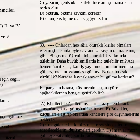
C) yazarın, geniş okur kitlelerince anlaşılmama-sına
neden olur
angileri
D) okurun, okuma zevkini köreltir
E) onun, kişiliğine olan saygıyı azaltır
 II. ve IV.
e V.
30. ---- Onlardan hep ağır, oturaklı kişiler olmaları
istenmiştir. Sanki öyle davranınca saygın olunacakmış
gibi! Bir çocuk, öğreniminin ancak ilk yıllarında
gülebilir. Daha büyük sınıflarda hiç gülebilir mi? Adı
hemen "sırıtık"a çıkar. İş yaşamında, müdür memura
gülmez; memur vatandaşa gülmez. Neden bu asık
yüzlülük? Nereden kaynaklanıyor bu gülme korkusu?
 için değil,
için
Bu parçanın başına, düşüncenin akışına göre
aşağıdakilerden hangisi getirilebilir?
nlamca en
A) Kimileri, beğenilen insanların, az gülen insanlar
arasından çıktığı görüşünü benimser. B) Büyükler,
küçükleri eleştirip onlardan kendileri gibi düşünmelerini
biçimiyle söz
beklerler.
C) Çok gülenlerin, kimi zaman çevresindekileri rahatsız
 nasıl
edebileceklerini düşünmeleri gerekir. D) İnsanlarımızın
gülmeye yatkınlığı vardır; ama buna sürekli engel
çok özenli