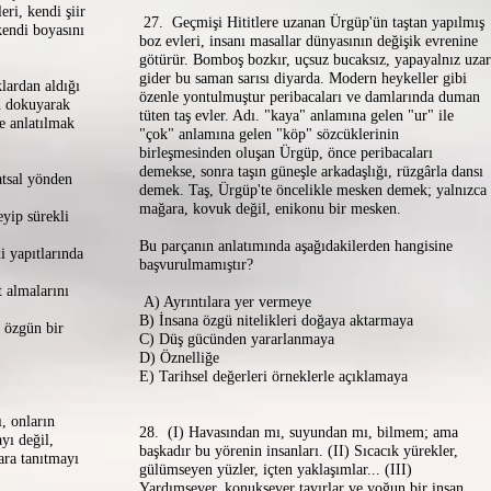
ri, kendi şiir
27. Geçmişi Hititlere uzanan Ürgüp'ün taştan yapılmış
kendi boyasını
boz evleri, insanı masallar dünyasının değişik evrenine
götürür. Bomboş bozkır, uçsuz bucaksız, yapayalnız uzar
gider bu saman sarısı diyarda. Modern heykeller gibi
lardan aldığı
özenle yontulmuştur peribacaları ve damlarında duman
en dokuyarak
tüten taş evler. Adı. "kaya" anlamına gelen "ur" ile
e anlatılmak
"çok" anlamına gelen "köp" sözcüklerinin
birleşmesinden oluşan Ürgüp, önce peribacaları
demekse, sonra taşın güneşle arkadaşlığı, rüzgârla dansı
tsal yönden
demek. Taş, Ürgüp'te öncelikle mesken demek; yalnızca
mağara, kovuk değil, enikonu bir mesken.
yip sürekli
Bu parçanın anlatımında aşağıdakilerden hangisine
i yapıtlarında
başvurulmamıştır?
 almalarını
A) Ayrıntılara yer vermeye
B) İnsana özgü nitelikleri doğaya aktarmaya
e özgün bir
C) Düş gücünden yararlanmaya
D) Öznelliğe
E) Tarihsel değerleri örneklerle açıklamaya
, onların
28. (I) Havasından mı, suyundan mı, bilmem; ama
yı değil,
başkadır bu yörenin insanları. (II) Sıcacık yürekler,
ara tanıtmayı
gülümseyen yüzler, içten yaklaşımlar... (III)
Yardımsever, konuksever tavırlar ve yoğun bir insan