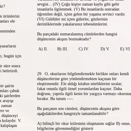
sevgisi... (IV) Çoğu kişiye zaman kaybı gibi gelir
ır?
insanlarla ilgilenmek. (V) Bu insanlarda sonradan
öğrenilen değil, içten gelen bir yaşama sevinci vardır.
n ürünlerini
(VI) Güldüler mi içten gülerler, gözlerinin
anları ele
derinliklerinde yakalarsınız tebessümlerini.
öneminden
Bu parçadaki numaralanmış cümlelerden hangisi
düşüncenin akışını bozmaktadır?
 yazarların
A) II. B) III. C) IV. D) V. E) VI.
n, bugün için
r süre sonra
 belirtirdi.
29. O, okurlarını bilgilendirmekle birlikte onları kendi
düşüncelerine göre yönlendirmekten kaçınan bir
eleştirmendir. Ele aldığı kitabın niteliklerini sıralar;
ir şairin
fakat onunla ilgili öznel yorumlardan kaçınır. Daha
amları çabuk
doğrusu, yapıtla ilgili kesin bir yargıya varmayı okuruna
ki şairlerden
bırakır. Bu tutum ----.
k arayışı
er zaman
Bu parçanın son cümlesi, düşüncenin akışına göre
ere ve
aşağıdakilerden hangisiyle tamamlanabilir?
ı düşünceyi
ha kolaydır. V.
A) bilinçli bir okur kitlesinin oluşmasını sağlar B) onun,
 kalıplaşan
bilgilerine güvenmediğini gösterir