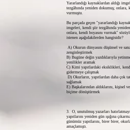
Yararlandığı kaynaklardan aldığı imgele
tezgâhında yeniden dokumuş; onlara, 
vurmuştu.
Bu parçada geçen "yararlandığı kaynak
imgeleri, kendi şiir tezgâhında yenid
onlara, kendi boyasını vurmak" sözüyl
istenen aşağıdakilerden hangisidir?
A) Okurun dünyasını düşünsel ve sana
zenginleştirmek
B) Bugüne değin yazdıklarıyla yetinme
yenilikler aramak
C) Kimi yapıtlardaki eksiklikleri, kend
gidermeye çalışmak
D) Okurların, yapıtlardan daha çok tat
sağlamak
E) Başkalarından aldıklarını, kişisel v
biçime dönüştürmek
3. O, unutulmuş yazarları hatırlatmayı
yapıtlarını yeniden gün ışığına çıkarma
günümüz yapıtlarını, birer birer, okurl
amaçlamıştı.