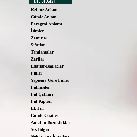
DİL BİLGİSİ
Kelime Anlamı
Cümle Anlamı
Paragraf Anlamı
İsimler
Zamirler
Sıfatlar
Tamlamalar
Zarflar
Edatlar-Bağlaçlar
Fiiller
Yapısına Göre Fiiller
Fiilimsiler
Fiil Çatıları
Fiil Kipleri
Ek Fiil
Cümle Çeşitleri
Anlatım Bozuklukları
Ses Bilgisi
Noktalama İşaretleri