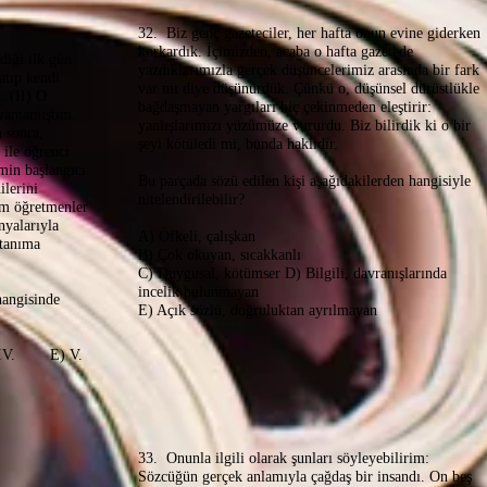
32. Biz genç gazeteciler, her hafta onun evine giderken
korkardık. İçimizden, acaba o hafta gazetede
diği ilk gün
yazdıklarımızla gerçek düşüncelerimiz arasında bir fark
atıp kendi
var mı diye düşünürdük. Çünkü o, düşünsel dürüstlükle
 (II) O
bağdaşmayan yargıları hiç çekinmeden eleştirir:
ayamamıştım.
yanlışlarımızı yüzümüze vururdu. Biz bilirdik ki o bir
 sonra,
şeyi kötüledi mi, bunda haklıdır.
ile öğrenci
imin başlangıcı
Bu parçada sözü edilen kişi aşağıdakilerden hangisiyle
ilerini
nitelendirilebilir?
tüm öğretmenler
nyalarıyla
A) Öfkeli, çalışkan
 tanıma
B) Çok okuyan, sıcakkanlı
C) Duygusal, kötümser D) Bilgili, davranışlarında
incelik bulunmayan
hangisinde
E) Açık sözlü, doğruluktan ayrılmayan
IV. E) V.
33. Onunla ilgili olarak şunları söyleyebilirim:
Sözcüğün gerçek anlamıyla çağdaş bir insandı. On beş