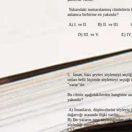
Yukarıdaki numaralanmış cümlelerin h
anlamca birbirine en yakındır?
A) I. ve II. B) II. ve III. C)
D) III. ve V. E) IV. v
5. İnsan, bazı şeyleri söylemeyi seçtiği
onları belli biçimde söylemeyi seçtiği 
"yazar"dır.
Bu cümle aşağıdakilerden hangisine a
yakındır?
A) İnsanların, düşüncelerini söyleyiş 
dağarcığı arasında ilişki vardır.
B) Bir yazarın neyi söylediğinden çok,
söylediği önemlidir.
C) İnsanın, söyleyeceklerini seçerken 