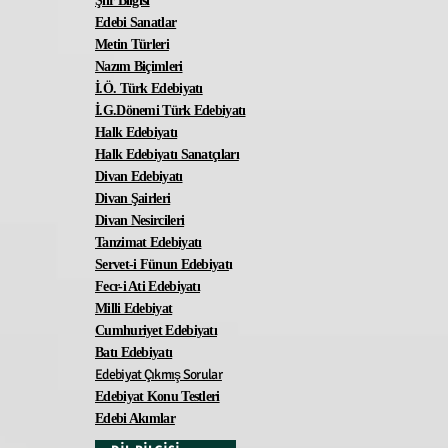
Şiir Bilgisi
Edebi Sanatlar
Metin Türleri
Nazım Biçimleri
İ.Ö. Türk Edebiyatı
İ.G.Dönemi Türk Edebiyatı
Halk Edebiyatı
Halk Edebiyatı Sanatçıları
Divan Edebiyatı
Divan Şairleri
Divan Nesircileri
Tanzimat Edebiyatı
Servet-i Fünun Edebiyat
ı
Fecr-i Ati Edebiyatı
Milli Edebiyat
Cumhuriyet Edebiyatı
Batı Edebiyatı
Edebiyat Çıkmış Sorular
Edebiyat Konu Testleri
Edebi Akımlar