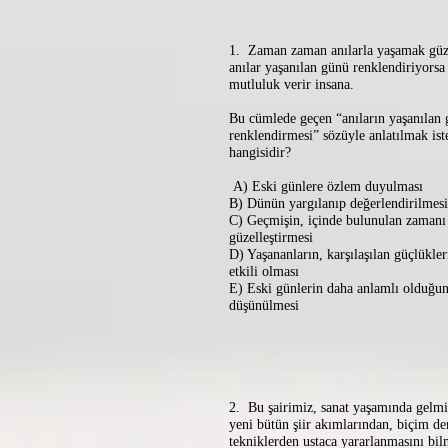
1. Zaman zaman anılarla yaşamak güze
anılar yaşanılan günü renklendiriyorsa
mutluluk verir insana.
Bu cümlede geçen “anıların yaşanılan
renklendirmesi” sözüyle anlatılmak ist
hangisidir?
A) Eski günlere özlem duyulması
B) Dünün yargılanıp değerlendirilmesi
C) Geçmişin, içinde bulunulan zamanı
güzelleştirmesi
D) Yaşananların, karşılaşılan güçlükle
etkili olması
E) Eski günlerin daha anlamlı olduğu
düşünülmesi
2. Bu şairimiz, sanat yaşamında gelmi
yeni bütün şiir akımlarından, biçim d
tekniklerden ustaca yararlanmasını bilm