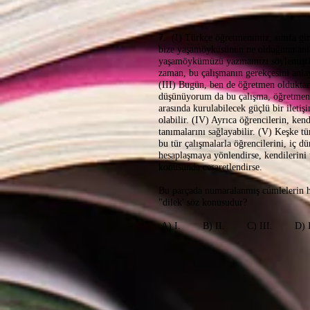
7. (I) Türkçe öğretmenimiz, sınıfa gir
bize yaşamöyküsünün ne olduğunu anl
yaşamöykümüzü yazmamızı söylemişti.
zaman, bu çalışmanın gerekçesini anl
(III) Bugün, ben de öğretmen olduktan
düşünüyorum da bu çalışma, öğretmen 
arasında kurulabilecek güçlü bir iletiş
olabilir. (IV) Ayrıca öğrencilerin, kend
tanımalarını sağlayabilir. (V) Keşke 
bu tür çalışmalarla öğrencilerini, iç dü
hesaplaşmaya yönlendirse, kendilerini
konusunda cesaretlendirse.
Bu parçada numaralanmış cümlelerin 
"dilek' söz konusudur?
A) I. B) II. C) III. D) 