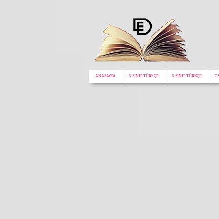
google.com, pub-1772441188610312, DIRECT, f08c47fec0942fa0
ANASAYFA
5. SINIF TÜRKÇE
6. SINIF TÜRKÇE
7.