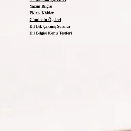
Yazım Bilgisi
Ekler- Kökler
Cümlenin Ögeleri
Dil Bil. Çıkmış Sorular
Dil Bilgisi Konu Testleri