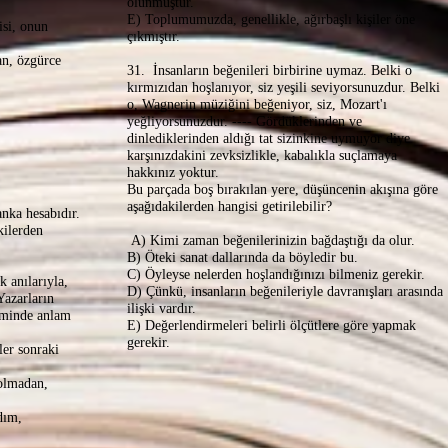
olunmuştur.
E) Toplumumuzda, genellikle, ağırbaşlı kişiler öne
isi, onun
çıkmıştır.
an, özgürce
31. İnsanların beğenileri birbirine uymaz. Belki o
kırmızıdan hoşlanıyor, siz yeşili seviyorsunuzdur. Belki
o, Wagnerin müziğini beğeniyor, siz, Mozart'ı
yeğliyorsunuzdur. ---- Gördüklerinden ve
dinlediklerinden aldığı tat sizinkine uymuyor diye
karşınızdakini zevksizlikle, kabalıkla suçlamaya
hakkınız yoktur.
Bu parçada boş bırakılan yere, düşüncenin akışına göre
aşağıdakilerden hangisi getirilebilir?
nka hesabıdır.
kilerden
A) Kimi zaman beğenilerinizin bağdaştığı da olur.
B) Öteki sanat dallarında da böyledir bu.
C) Öyleyse nelerden hoşlandığınızı bilmeniz gerekir.
k anılarıyla,
D) Çünkü, insanların beğenileriyle davranışları arasında
Yazarların
ilişki vardır.
neminde anlam
E) Değerlendirmeleri belirli ölçütlere göre yapmak
gerekir.
er sonraki
olmadan,
dım,