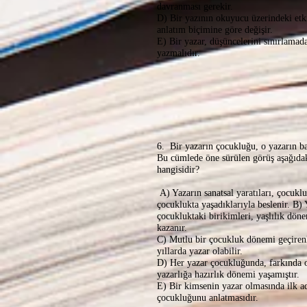
davranması gerekir.
D) Bir yazının okuyucu üzerindeki etk
anlatım biçimine göre değişir.
E) Bir yazar, düşüncelerini sınırlamad
yazmalıdır.
6. Bir yazarın çocukluğu, o yazarın ba
Bu cümlede öne sürülen görüş aşağıda
hangisidir?
A) Yazarın sanatsal yaratıları, çocuklu
çocuklukta yaşadıklarıyla beslenir. B) 
çocukluktaki birikimleri, yaşlılık dö
kazanır.
C) Mutlu bir çocukluk dönemi geçirenl
yıllarda yazar olabilir.
D) Her yazar çocukluğunda, farkında 
yazarlığa hazırlık dönemi yaşamıştır.
E) Bir kimsenin yazar olmasında ilk a
çocukluğunu anlatmasıdır.