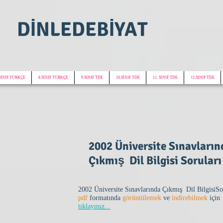
DİNLEDEBİYAT
SINIF TÜRKÇE
8.SINIF TÜRKÇE
9.SINIF TDE
10.SINIF TDE
11. SINIF TDE
12.SINIF TDE
2002 Üniversite Sınavların
Çıkmış Dil Bilgisi Soruları
2002 Üniversite Sınavlarında Çıkmış Dil BilgisiSo
pdf
formatında
görüntülemek
ve
indirebilmek
için
tıklayınız...