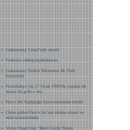
Galatasaray Lisesi’nde okudu
Futbolcu edebiyatçılardandır.
Galatasaray Futbol Takımının ilk Türk
kaptanıdır.
Fenerbahçe’yle 17 Ocak 1909′da yapılan ilk
maçta iki golü o attı.
Fecr-i Ati Topluluğu kurucularından biridir.
Onun şiirleri Fecr-i Ati’nin aksine ulusal ve
milli konulardadır.
Victor Hugo’nun ‘Mavi Gözlü Yunan