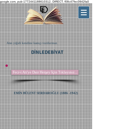
google.com, pub-1772441188610312, DIRECT, f08c47fec0942fa0
Atın yiğidi kendine kamçı vurdurmaz.
DİNLEDEBİYAT
Fecr-i Ati'ye Dair Herşey İçin Tıklayınız...
EMİN BÜLENT SERDAROĞLU
(1886 -1942)