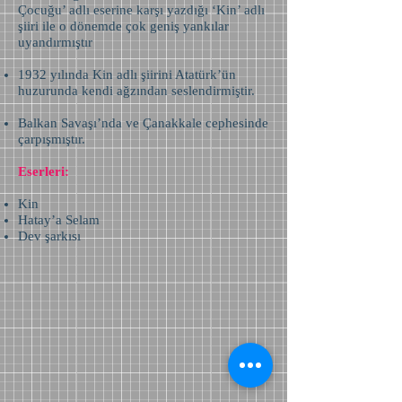
Çocuğu’ adlı eserine karşı yazdığı ‘Kin’ adlı
şiiri ile o dönemde çok geniş yankılar
uyandırmıştır
1932 yılında Kin adlı şiirini Atatürk’ün
huzurunda kendi ağzından seslendirmiştir.
Balkan Savaşı’nda ve Çanakkale cephesinde
çarpışmıştır.
Eserleri:
Kin
Hatay’a Selam
Dev şarkısı