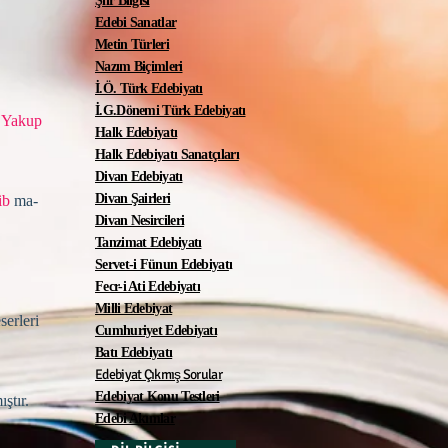
Şiir Bilgisi
Edebi Sanatlar
Metin Türleri
Nazım Biçimleri
İ.Ö. Türk Edebiyatı
İ.G.Dönemi Türk Edebiyatı
 Yakup
Halk Edebiyatı
Halk Edebiyatı Sanatçıları
Divan Edebiyatı
Divan Şairleri
ib
ma­
Divan Nesircileri
Tanzimat Edebiyatı
Servet-i Fünun Edebiyat
ı
Fecr-i Ati Edebiyatı
Milli Edebiyat
serleri
Cumhuriyet Edebiyatı
Batı Edebiyatı
Edebiyat Çıkmış Sorular
Edebiyat Konu Testleri
ıştır.
Edebi Akımlar