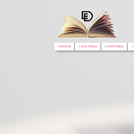
google.com, pub-1772441188610312, DIRECT, f08c47fec0942fa0
ANASAYFA
5. SINIF TÜRKÇE
6. SINIF TÜRKÇE
7.