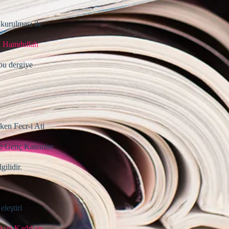
 kurulması ile
, Hamdullah
bu dergiye
en Fecr-i Ati
ile Genç Kalemler
gilidir.
leştiri
kup Kadri ve