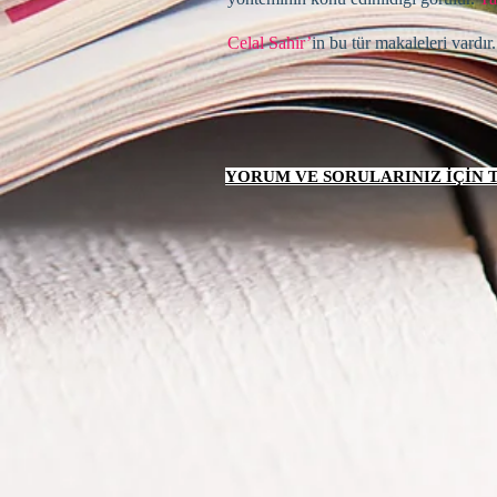
Celal Sahir’
in bu tür makaleleri vardır.
YORUM VE SORULARINIZ İÇİN TI