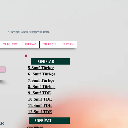
Atın yiğidi kendine kamçı vurdurmaz.
DİL BİL. TEST
EDEBİYAT
DİL BİLGİSİ
İLETİŞİM
SINIFLAR
5.Sınıf Türkçe
6. Sınıf Türkçe
7.Sınıf Türkçe
8. Sınıf Türkçe
9. Sınıf TDE
10.Sınıf TDE
11.Sınıf TDE
12.Sınıf TDE
EDEBİYAT
ER