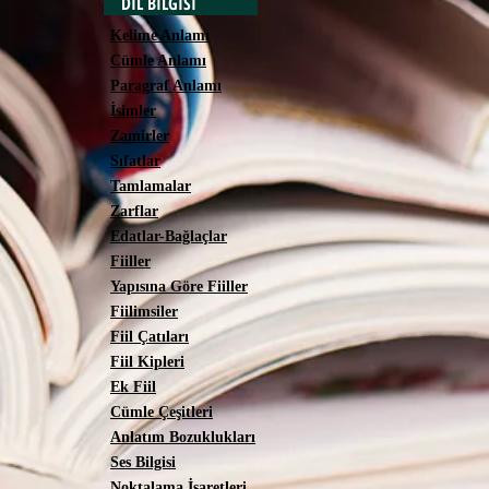
DİL BİLGİSİ
Kelime Anlamı
Cümle Anlamı
Paragraf Anlamı
İsimler
Zamirler
Sıfatlar
Tamlamalar
Zarflar
Edatlar-Bağlaçlar
Fiiller
Yapısına Göre Fiiller
Fiilimsiler
Fiil Çatıları
Fiil Kipleri
Ek Fiil
Cümle Çeşitleri
Anlatım Bozuklukları
Ses Bilgisi
Noktalama İşaretleri