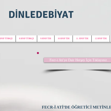
DİNLEDEBİYAT
SINIF TÜRKÇE
8.SINIF TÜRKÇE
9.SINIF TDE
10.SINIF TDE
11. SINIF TDE
12.SINIF TDE
Fecr-i Ati'ye Dair Herşey İçin Tıklayınız...
FECR-İ ATİ’DE ÖĞRETİCİ METİNL