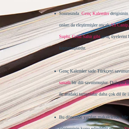
Sonrasında
Genç Kalemler
dergisi­nin
onları da eleştirmişler ancak
Ali Canip
Suphi, Celal Sahir gibi
genç üyelerini 
kaptırmışlardır.
Genç Kalemler sade Türkçeyi savunurk
sanatlı
bir dili savunmuştur. Dolayısı 
ile aradaki tartışmalar daha çok dil ile il
Bu dönemde yazılan makalelerde bile e
yönteminin konu edinildiği görülür.
Ya