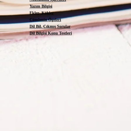
Yazım Bilgisi
Ekler- Kökler
Cümlenin Ögeleri
Dil Bil. Çıkmış Sorular
Dil Bilgisi Konu Testleri