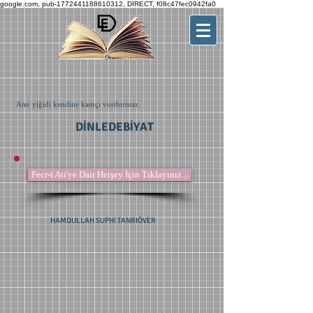
google.com, pub-1772441188610312, DIRECT, f08c47fec0942fa0
Atın yiğidi kendine kamçı vurdurmaz.
DİNLEDEBİYAT
Fecr-i Ati'ye Dair Herşey İçin Tıklayınız...
HAMDULLAH SUPHİ TANRIÖVER