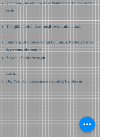
Şiir, hikâye, makale, söylev ve konferans türlerinde eserleri
verdi.
Türkçülük ülküsünün en ateşli savunucularındandır.
İzmir’in işgal edilmesi yaptığı konuşmalar Kurtuluş Savaşı
heyecanına etki etmiştir.
Soyadını Atatürk vermiştir.
Eserleri:
Dağ Yolu (konuşmalarından seçmeler), Günebakan