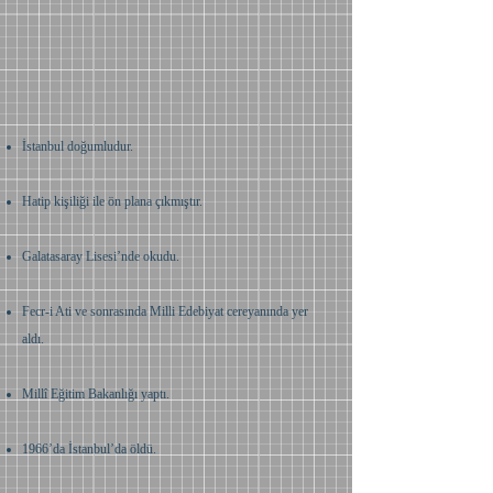
İstanbul doğumludur.
Hatip kişiliği ile ön plana çıkmıştır.
Galatasaray Lisesi’nde okudu.
Fecr-i Ati ve sonrasında Milli Edebiyat cereyanında yer
aldı.
Millî Eğitim Bakanlığı yaptı.
1966’da İstanbul’da öldü.