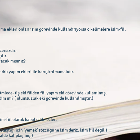
-ma ekleri onları isim görevinde kullandırıyorsa o kelimelere isim-fiil
zersizdir.
ştir.
yacak mısınız?
arklı yapım ekleri ile karıştırılmamalıdır.
cümlede- üş eki fiilden fiil yapım eki görevinde kullanılmış.
m mi? ( olumsuzluk eki görevinde kullanılmıştır.)
sim-fiil olarak kabul edilmezler.
aştığı için ‘yemek’ sözcüğüne isim deriz. İsim fiil değil.)
kilde kalıplaşmış.)