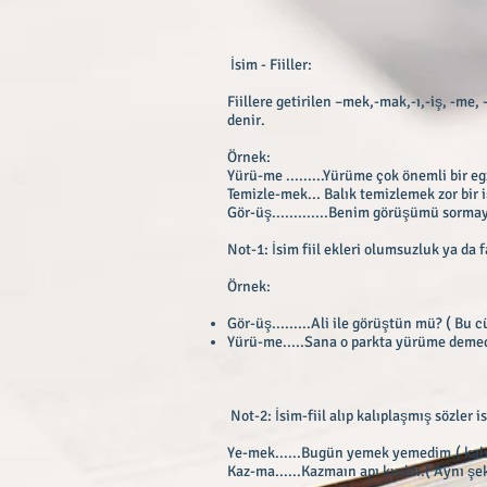
İsim - Fiiller:
Fiillere getirilen –mek,-mak,-ı,-iş, -me, 
denir.
Örnek:
Yürü-me .........Yürüme çok önemli bir eg
Temizle-mek... Balık temizlemek zor bir i
Gör-üş.............Benim görüşümü sorma
Not-1: İsim fiil ekleri olumsuzluk ya da f
Örnek:
Gör-üş.........Ali ile görüştün mü? ( Bu 
Yürü-me.....Sana o parkta yürüme demedi
Not-2: İsim-fiil alıp kalıplaşmış sözler i
Ye-mek......Bugün yemek yemedim.( kalıpl
Kaz-ma......Kazmaın apı kırıldı.( Aynı şe