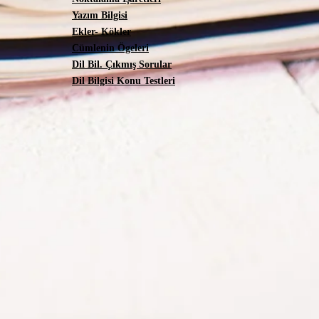
Yazım Bilgisi
Ekler- Kökler
Cümlenin Ögeleri
Dil Bil. Çıkmış Sorular
Dil Bilgisi Konu Testleri