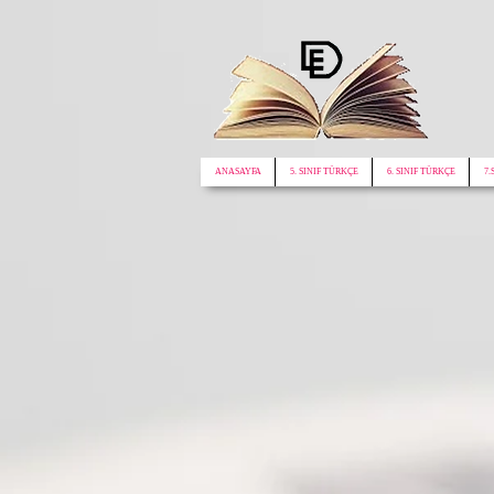
google.com, pub-1772441188610312, DIRECT, f08c47fec0942fa0
ANASAYFA
5. SINIF TÜRKÇE
6. SINIF TÜRKÇE
7.