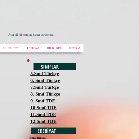
Atın yiğidi kendine kamçı vurdurmaz.
DİL BİL. TEST
EDEBİYAT
DİL BİLGİSİ
İLETİŞİM
SINIFLAR
5.Sınıf Türkçe
6. Sınıf Türkçe
7.Sınıf Türkçe
8. Sınıf Türkçe
9. Sınıf TDE
10.Sınıf TDE
11.Sınıf TDE
12.Sınıf TDE
EDEBİYAT