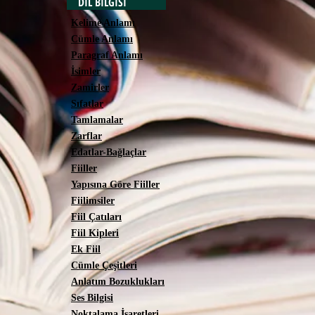
DİL BİLGİSİ
Kelime Anlamı
Cümle Anlamı
Paragraf Anlamı
İsimler
Zamirler
Sıfatlar
Tamlamalar
Zarflar
Edatlar-Bağlaçlar
Fiiller
Yapısına Göre Fiiller
Fiilimsiler
Fiil Çatıları
Fiil Kipleri
Ek Fiil
Cümle Çeşitleri
Anlatım Bozuklukları
Ses Bilgisi
Noktalama İşaretleri