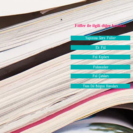
Fiiller ile ilgili diğer konular
Yapısına Göre Fiiller
Ek Fiil
Fiil Kipleri
Fiilimsiler
Fiil Çatıları
Tüm Dil Bilgisi Konuları