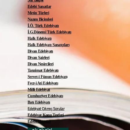
Şiir Bilgisi
Edebi Sanatlar
Metin Türleri
Nazım Biçimleri
İ.Ö. Türk Edebiyatı
İ.G.Dönemi Türk Edebiyatı
Halk Edebiyatı
Halk Edebiyatı Sanatçıları
Divan Edebiyatı
Divan Şairleri
Divan Nesircileri
Tanzimat Edebiyatı
Servet-i Fünun Edebiyat
ı
Fecr-i Ati Edebiyatı
Milli Edebiyat
Cumhuriyet Edebiyatı
Batı Edebiyatı
Edebiyat Çıkmış Sorular
Edebiyat Konu Testleri
Edebi Akımlar