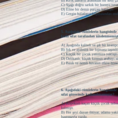
B) Kırık dalların arasından bir kedi çı
C) Aşağı doğru sarkık bir boruya tut
D) Eline bir demir parçası batmıştı.
E) Gergin halatların kopmasından en
5. Aşağıdaki cümlelerin hangisinde 
fazla sıfat tarafından nitelenmemiş
A) Ayağında kaliteli ve şık bir kramp
B) Şık ve aydınlık bir lojmana taşındı
C) Küçük bir çocuk yanımıza yaklaştı
D) Delikanlı, küçük kırmızı arabayı 
E) Basık ve nemli havanın etkisi hiss
6. Aşağıdaki cümlelerin hangisinde a
sıfat görevinde kullanılmamıştır?
A) Köpekten kaçan küçük çocuk nefe
kalmıştı.
B) Her şeyi duyan ihtiyar, adama yak
bastonuyla vurdu.