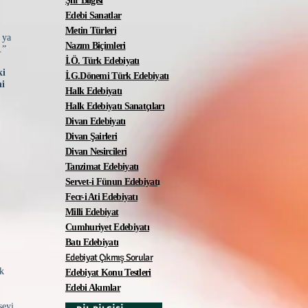
Şiir Bilgisi
Edebi Sanatlar
Metin Türleri
 ya
Nazım Biçimleri
r.”
İ.Ö. Türk Edebiyatı
ki
İ.G.Dönemi Türk Edebiyatı
ni
Halk Edebiyatı
Halk Edebiyatı Sanatçıları
Divan Edebiyatı
Divan Şairleri
Divan Nesircileri
.
Tanzimat Edebiyatı
Servet-i Fünun Edebiyat
ı
Fecr-i Ati Edebiyatı
Milli Edebiyat
Cumhuriyet Edebiyatı
Batı Edebiyatı
Edebiyat Çıkmış Sorular
ik
Edebiyat Konu Testleri
Edebi Akımlar
 şeyi.