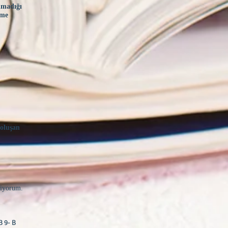
lmadığı
ime
 oluşan
stiyorum.
B 9- B