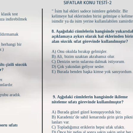
SIFATLAR KONU TESTİ-2
“ İsim hal ekleri sadece isimlere gelebilir. Bir
klasik test
kelimeye hal
eklerinden birisi gelmişse o kelime
ıza indirebilmek
isimdir ya da isim
yerine kullanılabilen zamirdi
8. Aşağıdaki cümlelerin hangisinde yukarıda
kaldırmamak
açıklamaya aykırı olarak hal eklerinden biri
alan sözcük sıfat görevinde kullanılmıştır?
 herhangi bir
r.)
A) Onu okulda bırakıp gelmişler.
B) Ali, bizim uzaktan akrabamız olur.
C) Denizin serin sularına dalmak istiyorum.
tı çizili sözcük
D) Çok yakından geliyor sesler.
ir?
E) Burada benden başka kimse yok sanıyordum
er.
anlardır.
grubu aradık.
9. Aşğıdaki cümlelerin hangisinde ikileme
niteleme sıfatı görevinde kullanılmıştır?
A) Burada güzel güzel konuşuyorduk biz.
B) Karadeniz’de sahil kenarında şirin şirin pikn
lanları var.
oru sıfatı
C) Topladığımız eriklerin hepsi ufak ufaktı.
D) Önce bir nefes al sonra sakin sakin anlat her