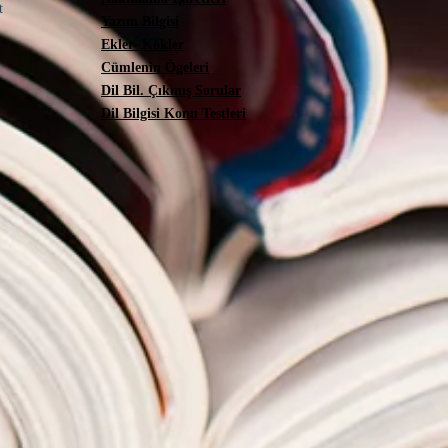
ut
Yazım Bilgisi
Ekler- Kökler
Cümlenin Ögeleri
Dil Bil. Çıkmış Sorular
Dil Bilgisi Konu Testleri