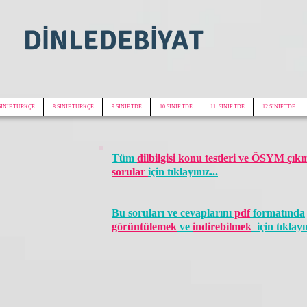
DİNLEDEBİYAT
SINIF TÜRKÇE
8.SINIF TÜRKÇE
9.SINIF TDE
10.SINIF TDE
11. SINIF TDE
12.SINIF TDE
Tüm
dilbilgisi konu testleri ve ÖSYM çık
sorular
için tıklayınız...
Bu soruları ve cevaplarını
pdf
formatında
görüntülemek
ve
indirebilmek
için tıklayın