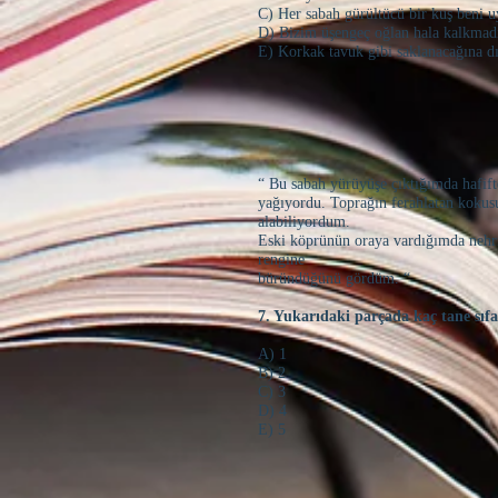
C) Her sabah gürültücü bir kuş beni u
D) Bizim üşengeç oğlan hala kalkmad
E) Korkak tavuk gibi saklanacağına dı
“ Bu sabah yürüyüşe çıktığımda hafi
yağıyordu. Toprağın ferahlatan kokus
alabiliyordum.
Eski köprünün oraya vardığımda nehr
rengine
büründüğünü gördüm. “
7. Yukarıdaki parçada kaç tane sıf
A) 1
B) 2
C) 3
D) 4
E) 5