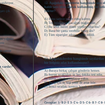
yandırıyor.
1
2. Aşağıdaki cümlelerin hangisinde sayı o
ı.
halde sayı sıfatı olarak kullanılmış bir kel
şarı çık.
yoktur?
A) Bana sadece yarım elma kalmış.
B) Tek bilgisayar alacağım mağazadan.
C) Bu sefer bütün döner yiyelim olur mu?
D) Bana bir çanta verebilir misin abi?
E) Tüm siparişler adrese teslim edildi.
ften yağmur
unu
in çamur
13. Aşağıdakilerden hangisinde sayılardan
bir belgisiz sıfat kullanılmıştır?
at vardır?
A) Buraya birkaç çalışan gönderin hemen.
B) Suyun sıcaklığını üç beş dakika test edin.
C) Bütün tahtaları toplayıp yakın.
D) Bu iş için üç kişi yeter de artar bile.
E) İkinci sıradaki kırmızı boyalı evi almak i
Cevaplar: 1- B 2- E 3- C 4- D 5- C 6- B 7- C 8- 