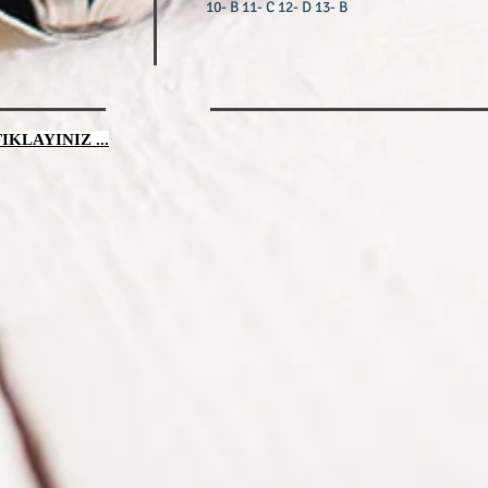
10- B 11- C 12- D 13- B
KLAYINIZ ...