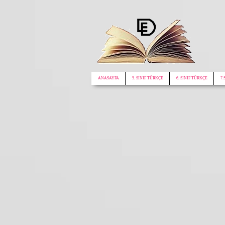
google.com, pub-1772441188610312, DIRECT, f08c47fec0942fa0
ANASAYFA
5. SINIF TÜRKÇE
6. SINIF TÜRKÇE
7.