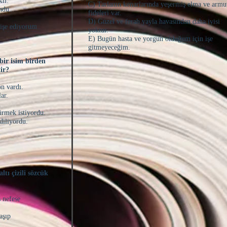
ktı.
C) Tarlanın kenarlarında yeşermiş elma ve arm
undu.
fideleri var.
D) Güzel ve ferah yayla havasından daha iyisi
dişe ediyorum.
yoktur.
E) Bugün hasta ve yorgun olduğum için işe
gitmeyeceğim.
bir isim birden
tir?
on vardı.
lar.
.
sürmek istiyordu.
ediliyordu.
ltı çizili sözcük
s nefese
laşıp