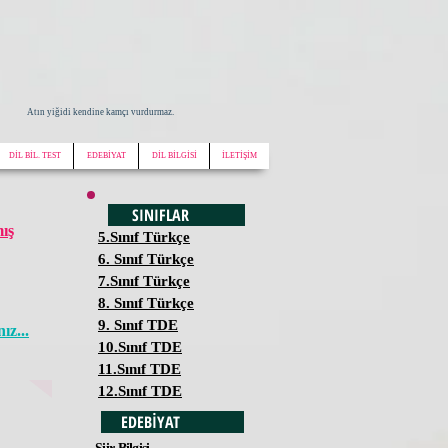
Atın yiğidi kendine kamçı vurdurmaz.
DİL BİL. TEST
EDEBİYAT
DİL BİLGİSİ
İLETİŞİM
SINIFLAR
mış
5.Sınıf Türkçe
6. Sınıf Türkçe
7.Sınıf Türkçe
8. Sınıf Türkçe
9. Sınıf TDE
ız...
10.Sınıf TDE
11.Sınıf TDE
12.Sınıf TDE
EDEBİYAT