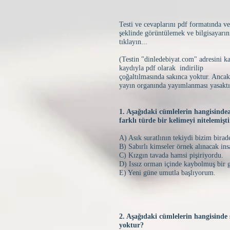
Testi ve cevaplarını pdf formatında ve 
şeklinde görüntülemek ve bilgisayarın
tıklayın...
(Testin "dinledebiyat.com" adresini 
kaydıyla pdf olarak indirilip
çoğaltılmasında sakınca yoktur. Ancak
yayın organında yayımlanması yasaktı
1. Aşağıdaki cümlelerin hangisindeal
farklı türde bir kelimeyi nitelemişt
A) Asık suratlının tekiydi bizim birad
B) Sabırlı kimseler örnek alınacak ins
C) Kızgın tavada hamsi pişiriyordu.
D) Issız orman içinde kaybolmuş bir 
E) Yeni güne umutla başlıyorum.
2. Aşağıdaki cümlelerin hangisinde s
yoktur?