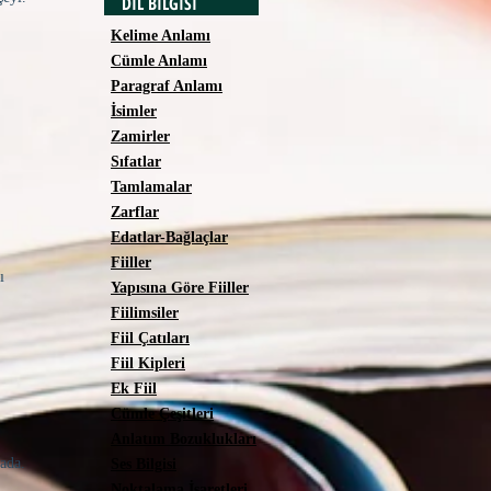
DİL BİLGİSİ
Kelime Anlamı
Cümle Anlamı
Paragraf Anlamı
İsimler
Zamirler
Sıfatlar
Tamlamalar
Zarflar
Edatlar-Bağlaçlar
Fiiller
rı
Yapısına Göre Fiiller
Fiilimsiler
Fiil Çatıları
Fiil Kipleri
Ek Fiil
Cümle Çeşitleri
Anlatım Bozuklukları
rada.
Ses Bilgisi
Noktalama İşaretleri