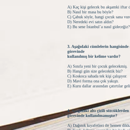
A) Kaç kişi gelecek bu akşamki iftar 
B) Nasıl bir masa bu böyle?
C) Çabuk söyle, hangi çocuk sana vu
D) Neredeki evi satın aldın?
E) Bu sene İstanbul’a nasıl gideceğiz
3. Aşağıdaki cümlelerin hangisinde s
görevinde
kullanılmış bir kelime vardır?
A) Sınıfa yeni bir çocuk gelecekmiş.
B) Hangi gün size gelecektik biz?
C) Koskoca sahada tek kişi çalışıyor.
D) Mavi forma ona çok yakıştı.
E) Kuru dallar arasından çatırtılar ge
4. Aşağıdaki altı çizili sözcüklerden
görevinde kullanılmamıştır?
A) Dağınık kıyafetleri ile hemen dik