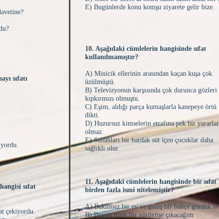
E) Bugünlerde konu komşu ziyarete gelir bize.
davetine?
rdu?
?
10. Aşağıdaki cümlelerin hangisinde sıfat
kullanılmamıştır?
A) Minicik ellerinin arasından kaçan kuşa çok
ayı sıfatı
üzülmüştü.
B) Televizyonun karşısında çok durunca gözleri
kıpkırmızı olmuştu.
C) Eşim, aldığı parça kumaşlarla kanepeye örtü
dikti.
D) Huzursuz kimselerin etrafına pek bir yararla
olmaz.
E) Sabahları bir bardak süt içen çocuklar daha
liyordu.
sağlıklı olur.
11. Aşağıdaki cümlelerin hangisinde bir sıfat
 hangisi sıfat
birden fazla ismi nitelemiştir?
A) Bakımsız bir ev ve geniş bir bahçe gördük o
kat çekiyordu.
B) Bugün uzun bir yürüyüşe çıkacağım