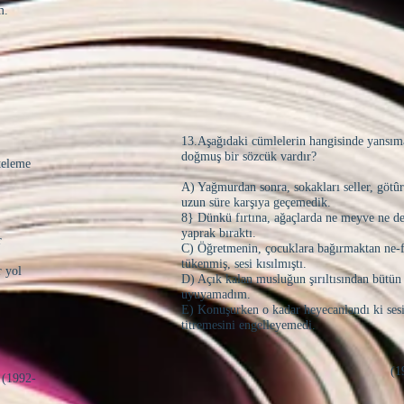
m.
13.Aşağıdaki cümlelerin hangisinde yansı
doğmuş bir sözcük vardır?
teleme
A) Yağmurdan sonra, sokakları seller, göt
uzun süre karşıya geçemedik.
8} Dünkü fırtına, ağaçlarda ne meyve ne d
yaprak bıraktı.
r
C) Öğretmenin, çocuklara bağırmaktan ne-f
tükenmiş, sesi kısılmıştı.
r yol
D) Açık kalan musluğun şırıltısından bütün
uyuyamadım.
E) Konuşurken o kadar heyecanlandı ki ses
titremesini engelleyemedi.
(1993- Ö
-