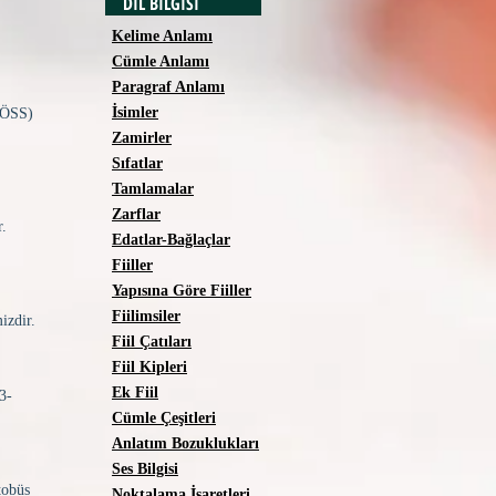
DİL BİLGİSİ
Kelime Anlamı
Cümle Anlamı
Paragraf Anlamı
İsimler
)
Zamirler
Sıfatlar
Tamlamalar
Zarflar
r.
Edatlar-Bağlaçlar
Fiiller
Yapısına Göre Fiiller
Fiilimsiler
izdir.
Fiil Çatıları
Fiil Kipleri
Ek Fiil
-
Cümle Çeşitleri
Anlatım Bozuklukları
Ses Bilgisi
tobüs
Noktalama İşaretleri