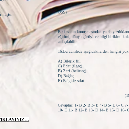
(199
ÖSS)
urmuştu.
Bir insanın konuşmasından ya da yazdıklan
eğitimi, dünya görüşü ve bilgi birikimi kol
anlaşılabilir.
16.Bu cümlede aşağıdakilerden hangisi yok
A) Bileşik fiil
C) Edat (ilgeç)
B) Zarf (belirteç)
D) Bağlaç
E) Belgisiz sıfat
(1994-ÖY
Cevaplar: 1- B 2- B 3- E 4- B 5- E 6- C 7-
10- E 11- B 12- E 13- D 14- E 15- D 16- 
KLAYINIZ ...