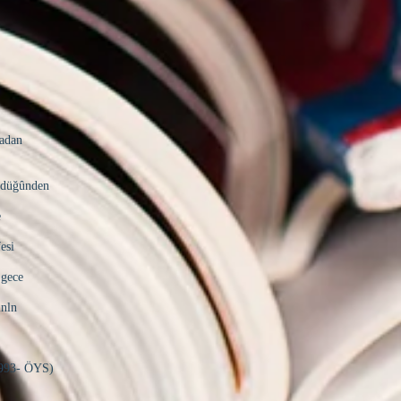
madan
ûrdüğûnden
e
esi
 gece
inln
YS)