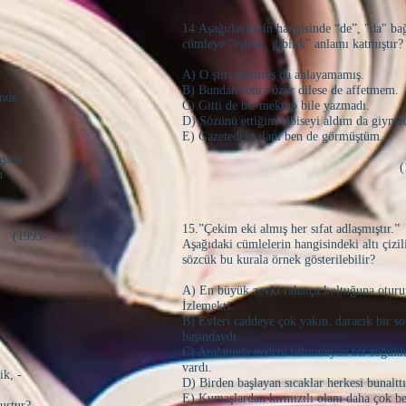
14.Aşağıdakilerin hangisinde “de”, "da" ba
cümleye “eşitlik, gibilik" anlamı katmıştır?
A) O şiiri okumuş da anlayamamış.
B) Bundan sonra özür dilese de affetmem.
inde
C) Gitti de bir mektup bile yazmadı.
D) Sözünü ettiğim elbiseyi aldım da giyme
E) Gazetedeki ilanı ben de görmüştüm.
aşına
(1994-Ö
n
15.”Çekim eki almış her sıfat adlaşmıştır.”
3-
Aşağıdaki cümlelerin hangisindeki altı çizil
sözcük bu kurala örnek gösterilebilir?
A) En büyük zevki rahatça koltuğuna oturu
İzlemekti.
B) Evleri caddeye çok yakın, daracık bir s
başındaydı.
C) Aralannda nedeni bilinmeyen bir soğukl
vardı.
ik, -
D) Birden başlayan sıcaklar herkesi bunalttı
E) Kumaşlardan kırmızılı olanı daha çok b
uştur?