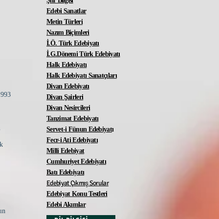
Şiir Bilgisi
Edebi Sanatlar
Metin Türleri
Nazım Biçimleri
İ.Ö. Türk Edebiyatı
İ.G.Dönemi Türk Edebiyatı
Halk Edebiyatı
Halk Edebiyatı Sanatçıları
Divan Edebiyatı
3
Divan Şairleri
Divan Nesircileri
Tanzimat Edebiyatı
n
Servet-i Fünun Edebiyat
ı
Fecr-i Ati Edebiyatı
ek
Milli Edebiyat
Cumhuriyet Edebiyatı
Batı Edebiyatı
Edebiyat Çıkmış Sorular
Edebiyat Konu Testleri
Edebi Akımlar
nın