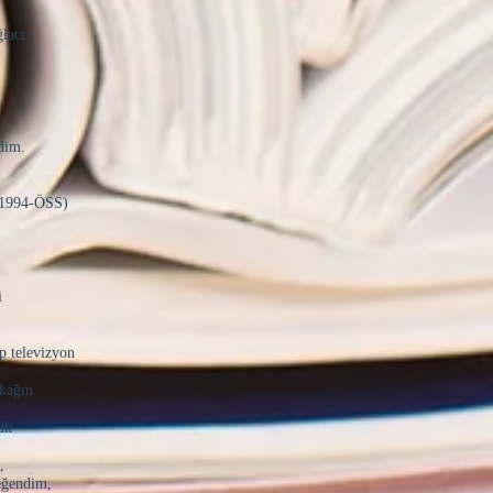
ğlacı
dim.
SS)
i
p televizyon
okağın
uk
,
eğendim,