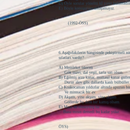
D) Öyle sorular yöneltti kİ yanıt bulamadı
E) Böyle konuşursan anlaşamayız.
(1992-ÖSS)
6.Aşağıdakilerin hangisinde pekiştirmeli ni
sıfatları vardır?
A) Memleket isterim
Gök mavi, dal yeşil, tarla san olsun.
B) Eğilmiş arza kanar, muttasıl kanar gülle
Durur alev gibi dallarda kanlı bülbüller.
C) Koskocaman yıldızlar altında upuzun bi
Ve minnacık bir ev.
D) Akşam, yine akşam, yine akşam
Göllerde bu dem bir kamış olsam.
E) Masa da masaymış ha
Bana mısın demedi bu kadar yüke.
(1992
ÖYS)