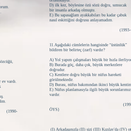
ortasındaydı.
.
D) ilk kez, böylesine özü sözü doğru, sımsıcak
yorum.
bir insanla arkadaş olmuştu.
.
E) Bu sapasağlam ayakkabıları bu kadar çabuk
nasıl eskittiğini doğrusu anlayamadım.
(1993-ÖSS
11.Aşağıdaki cümlelerin hangisinde “üstünlük”
bildiren bir belirteç (zarf) vardır?
A) Yol yapım çalışmaları büyük bir hızla ilerliyo
sözcüğü,
B) Burada göç, daha çok, büyük merkezlere
doğrudur.
C) Kentlere doğru büyük bir nüfus hareketi
görülmektedir.
 ev vardı.
D) Burası, nüfus bakımından ikinci büyük kentim
k
E) Nüfus planlamasıyla ilgili büyük sorunlarımız
vardır.
ış.
dim.
(1993
ÖYS}
0-
(I) Arkadaşınızla (II) sizi (III) Kızılay'da (IV) o