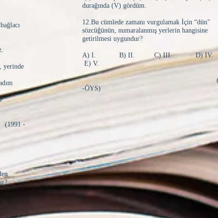
durağında (V) gördüm.
12.Bu cümlede zamanı vurgulamak İçin “dün"
 bağlacı
sözcüğünün, numaralanmış yerlerin hangisine
getirilmesi uygundur?
z.
A) I. B) II. C) III. D) I
E) V.
, yerinde
(199
madım
-ÖYS)
e
 -
den
ır?