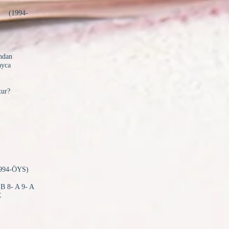
4-
ndan
ayca
tur?
S)
 B 8- A 9- A
C