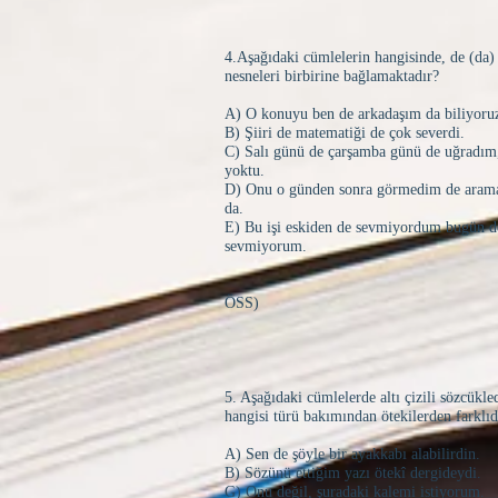
4.Aşağıdaki cümlelerin hangisinde, de (da)
nesneleri birbirine bağlamaktadır?
A) O konuyu ben de arkadaşım da biliyoru
B) Şiiri de matematiği de çok severdi.
C) Salı günü de çarşamba günü de uğradım
yoktu.
D) Onu o günden sonra görmedim de ara
da.
E) Bu işi eskiden de sevmiyordum bugün d
sevmiyorum.
(1991
ÖSS)
5. Aşağıdaki cümlelerde altı çizili sözcükle
hangisi türü bakımından ötekilerden farklıd
A) Sen de şöyle bir ayakkabı alabilirdin.
B) Sözünü ettiğim yazı ötekî dergideydi.
G) Onu değil, şuradaki kalemi istiyorum.