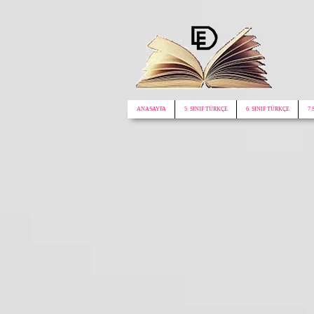
google.com, pub-1772441188610312, DIRECT, f08c47fec0942fa0
ANASAYFA
5. SINIF TÜRKÇE
6. SINIF TÜRKÇE
7.