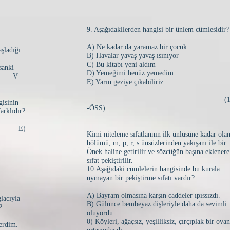
9. Aşağıdakllerden hangisi bir ünlem cümlesidir?
A) Ne kadar da yaramaz bir çocuk
aşladığı
B) Havalar yavaş yavaş ısınıyor
C) Bu kitabı yeni aldım
sanki
D) Yemeğimi henüz yemedim
V
E) Yarın geziye çıkabiliriz.
(199
gisinin
-ÖSS)
arklıdır?
IV E)
Kimi niteleme sıfatlannın ilk ünlüsüne kadar ola
bölümü, m, p, r, s ünsüzlerinden yakışanı ile bir
Önek haline getirilir ve sözcüğün başına eklener
sıfat pekiştirilir.
10.Aşağıdaki cümlelerin hangisinde bu kurala
uymayan bir pekiştirme sıfatı vardır?
A) Bayram olmasına karşın caddeler ıpıssızdı.
lacıyla
B) Gülünce bembeyaz dişleriyle daha da sevimli
?
oluyordu.
0) Köyleri, ağaçsız, yeşilliksiz, çırçıplak bir ova
erdim.