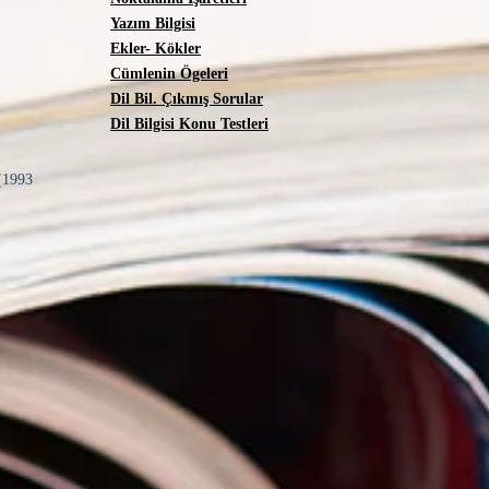
Yazım Bilgisi
Ekler- Kökler
Cümlenin Ögeleri
Dil Bil. Çıkmış Sorular
V.
Dil Bilgisi Konu Testleri
3