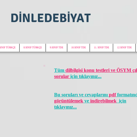
DİNLEDEBİYAT
SINIF TÜRKÇE
8.SINIF TÜRKÇE
9.SINIF TDE
10.SINIF TDE
11. SINIF TDE
12.SINIF TDE
Tüm
dilbilgisi konu testleri ve ÖSYM ç
sorular
için tıklayınız...
Bu soruları ve cevaplarını
pdf
formatın
görüntülemek
ve
indirebilmek
için
tıklayınız...