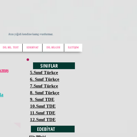
Atın yiğidi kendine kamçı vurdurmaz.
DİL BİL. TEST
EDEBİYAT
DİL BİLGİSİ
İLETİŞİM
SINIFLAR
ıkmış
5.Sınıf Türkçe
6. Sınıf Türkçe
7.Sınıf Türkçe
8. Sınıf Türkçe
da
9. Sınıf TDE
10.Sınıf TDE
11.Sınıf TDE
12.Sınıf TDE
EDEBİYAT