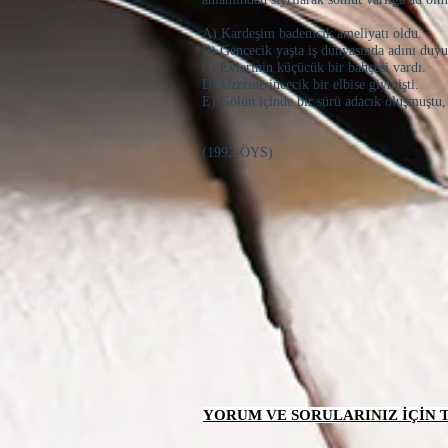
A) Kardeşim bademcik ameliyatı oldu.
B) Gencecik yaşta iş dünyasında adını duy
C) Evlerinin küçücük bir bahçesi vardı.
D) Üzerine incecik bir elbise giymişti.
E) Gölün içinde bir sürü adacık oluşmuştu,
(1992-ÖYS)
YORUM VE SORULARINIZ İÇİN TI