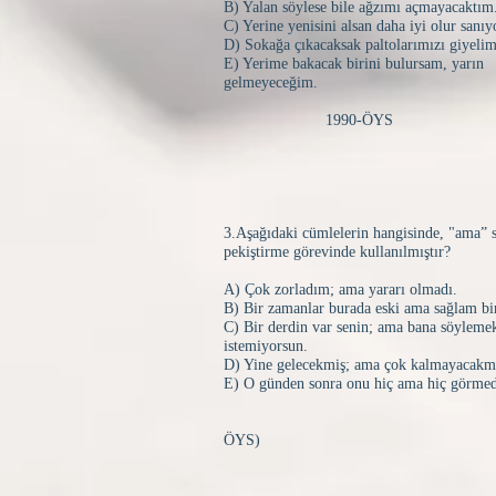
B) Yalan söylese bile ağzımı açmayacaktım
C) Yerine yenisini alsan daha iyi olur sanı
D) Sokağa çıkacaksak paltolarımızı giyelim
E) Yerime bakacak birini bulursam, yarın
gelmeyeceğim.
1990-ÖYS
3.Aşağıdaki cümlelerin hangisinde, "ama” 
pekiştirme görevinde kullanılmıştır?
A) Çok zorladım; ama yararı olmadı.
B) Bir zamanlar burada eski ama sağlam bir
C) Bir derdin var senin; ama bana söyleme
istemiyorsun.
D) Yine gelecekmiş; ama çok kalmayacakm
E) O günden sonra onu hiç ama hiç görme
(199
ÖYS)