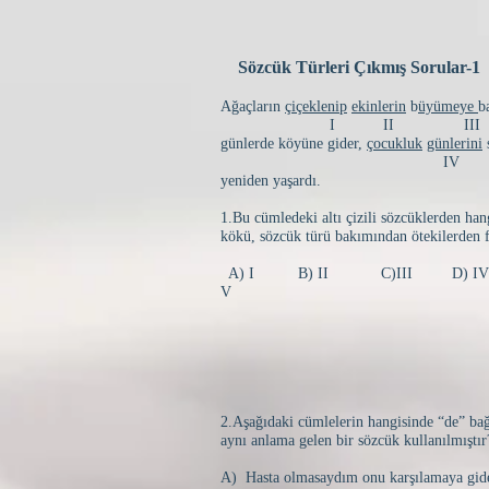
Sözcük Türleri Çıkmış Sorular-1
Ağaçların
çiçeklenip
ekinlerin
b
üyümeye
b
I II III
günlerde köyüne gider,
çocukluk
günlerini
IV 
yeniden yaşardı.
1.Bu cümledeki altı çizili sözcüklerden han
kökü, sözcük türü bakımından ötekilerden f
A) I B) II C)III D) 
V
2.Aşağıdaki cümlelerin hangisinde “de” bağ
aynı anlama gelen bir sözcük kullanılmıştır
A) Hasta olmasaydım onu karşılamaya gid