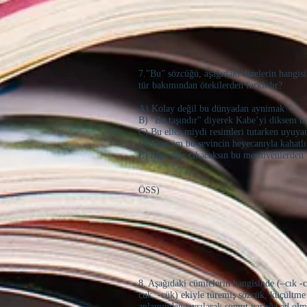
7."Bu” sözcüğü, aşağıdaki dizelerin hangis
tür bakımından ötekilerden farklıdır?
A) Kolay değil bu dünyadan aynimak'
B) "Bu taşındır" diyerek Kabe’yi diksem b
C) Bu eller miydi resimleri tutarken uyuya
D) Gönlüm bu sevincin heyecanıyla kahatlı
E) Ağır ağır çıkacaksın bu merdivenlerden
(199
ÖSS)
8. Aşağıdaki cümlelerin hangisinde (–cık -c
cuk, -cük) ekiyle türemiş sözcük, küçültme
anlamından sıyrılarak somut varlığa ad olm