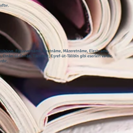
ıftır.
.
-Nübüvve, Fütüvvetnâme, İbretnâme, Mâzeretnâme, Elestnâme,
nân-ül-Cenân, Tâcnâme, Eşref-üt-Tâlibîn gibi eserleri vardır.
rdır.