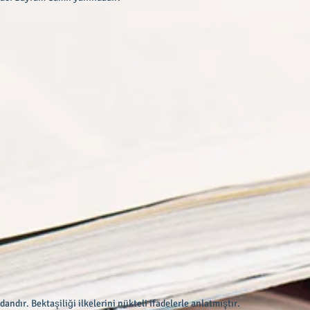
andır. Bektaşiliği ilkelerini nükteli ifadelerle anlatmıştır.