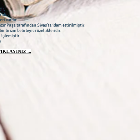
ir.
idir.
ri vardır.
zır Paşa tarafından Sivas'ta idam ettirilmiştir.
ir lirizm belirleyici özellikleridir.
 işlemiştir.
r
KLAYINIZ ...