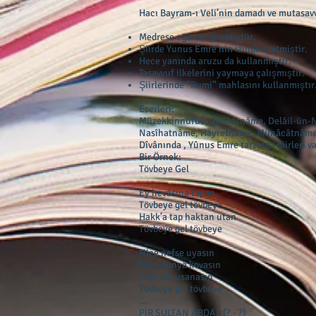
Hacı Bayram-ı Veli’nin damadı ve mutasavv
Medrese eğitimi görmüştür.
Şiirde Yunus Emre’nin izinden gitmiştir.
Hece yanında aruzu da kullanmıştır.
Tasavvuf ilkelerini yaymaya çalışmıştır.
Şiirlerinde “Rumi” mahlasını kullanmıştır
Eserleri:
Müzekkinnüfûs , Tarîkâtnâme, Delâil-ün
Nasîhatnâme, Hayretnâme, Münâcâtnâme, Ci
Dîvânında , Yûnus Emre tarzında şiirleri va
Bir Örnek:
Tövbeye Gel
Ey hevâsına tapan
Tövbeye gel tövbeye
Hakk’a tap haktan utan
Tövbeye gel tövbeye
Nice nefse uyasın
Nice dünyâ kovasın
Vakt ola usanasın
Tövbeye gel tövbeye
...
PİR SULTAN ABDAL (? - ?)