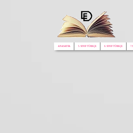
google.com, pub-1772441188610312, DIRECT, f08c47fec0942fa0
ANASAYFA
5. SINIF TÜRKÇE
6. SINIF TÜRKÇE
7.