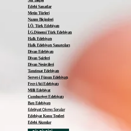
Şiir Bilgisi
Edebi Sanatlar
Metin Türleri
Nazım Biçimleri
İ.Ö. Türk Edebiyatı
İ.G.Dönemi Türk Edebiyatı
Halk Edebiyatı
Halk Edebiyatı Sanatçıları
Divan Edebiyatı
Divan Şairleri
Divan Nesircileri
Tanzimat Edebiyatı
Servet-i Fünun Edebiyat
ı
Fecr-i Ati Edebiyatı
Milli Edebiyat
Cumhuriyet Edebiyatı
Batı Edebiyatı
Edebiyat Çıkmış Sorular
Edebiyat Konu Testleri
Edebi Akımlar