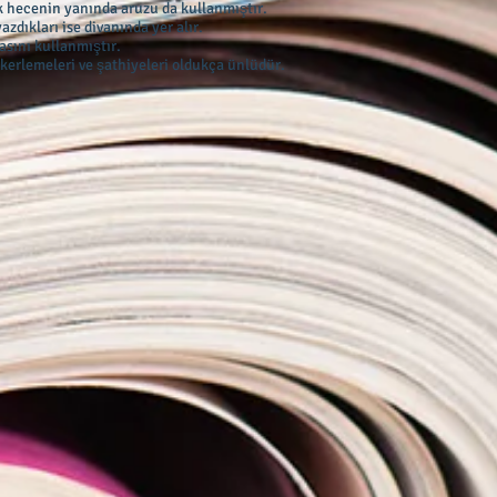
ak hecenin yanında aruzu da kullanmıştır.
azdıkları ise divanında yer alır.
asını kullanmıştır.
ekerlemeleri ve şathiyeleri oldukça ünlüdür.