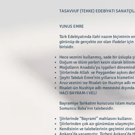
TASAVVUF (TEKKE) EDEBİYATI SANATÇIL
YUNUS EMRE
Türk Edebiyatında ilahi nazım biçiminin en
görünüp de gerçekte zor olan ifadeler için
birisidir.
Hece veznini kullanmış, sade bir üslupla şi
Doğum ve ölüm yerleri kesin olarak bilinm
Moğolların Anadolu’yu işgalleri dönemin
Şiirlerinde Allah ve Peygamber aşkını derin
Şeyhi Tabduk Emre’nin yıllarıca hizmetini
Aruz veznini ise Risalet-ün Nushiye adlı m
Risalet-ün Nushiye adlı mesnevisi dışında ş
HACI BAYRAM-I VELİ
Bayramiye Tarikatını kurucusu islam mutas
Somuncu Baba’nın talebesidir.
Şiirlerinde “Bayrami” mahlasını kullanır.
Şiirlerinden çok azı günümüze ulaşmıştır.
Kendisinin ve talebelerinin geçimini ziraat
Ankara’da yaşamıştır. Türbesi Ankara’da 