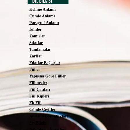
DİL BİLGİSİ
Kelime Anlamı
Cümle Anlamı
Paragraf Anlamı
İsimler
Zamirler
Sıfatlar
Tamlamalar
Zarflar
Edatlar-Bağlaçlar
Fiiller
Yapısına Göre Fiiller
Fiilimsiler
Fiil Çatıları
Fiil Kipleri
Ek Fiil
Cümle Çeşitleri
Anlatım Bozuklukları
Ses Bilgisi
Noktalama İşaretleri