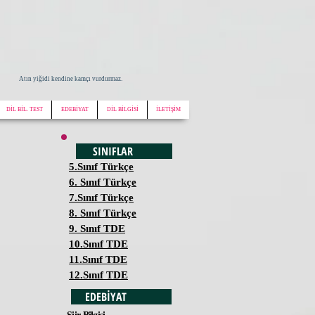
Atın yiğidi kendine kamçı vurdurmaz.
DİL BİL. TEST
EDEBİYAT
DİL BİLGİSİ
İLETİŞİM
SINIFLAR
5.Sınıf Türkçe
6. Sınıf Türkçe
7.Sınıf Türkçe
8. Sınıf Türkçe
9. Sınıf TDE
10.Sınıf TDE
11.Sınıf TDE
12.Sınıf TDE
EDEBİYAT