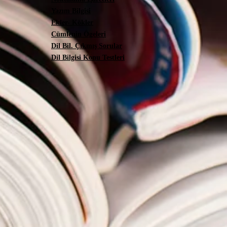
Yazım Bilgisi
Ekler- Kökler
Cümlenin Ögeleri
Dil Bil. Çıkmış Sorular
Dil Bilgisi Konu Testleri