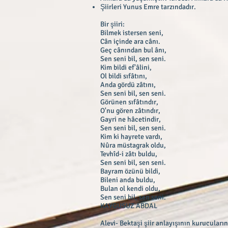
Şiirleri Yunus Emre tarzındadır.
Bir şiiri:
Bilmek istersen seni,
Cân içinde ara cânı.
Geç cânından bul ânı,
Sen seni bil, sen seni.
Kim bildi ef'âlini,
Ol bildi sıfâtını,
Anda gördü zâtını,
Sen seni bil, sen seni.
Görünen sıfâtındır,
O'nu gören zâtındır,
Gayri ne hâcetindir,
Sen seni bil, sen seni.
Kim ki hayrete vardı,
Nûra müstagrak oldu,
Tevhîd-i zâtı buldu,
Sen seni bil, sen seni.
Bayram özünü bildi,
Bileni anda buldu,
Bulan ol kendi oldu,
Sen seni bil, sen seni.
KAYGUSUZ ABDAL
Alevi- Bektaşi şiir anlayışının kurucularınd