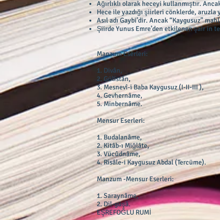
Ağırlıklı olarak heceyi kullanmıştır. Anc
Hece ile yazdığı şiirleri cönklerde, aruzla y
Asıl adı Gaybi’dir. Ancak “Kaygusuz” mahl
Şiirde Yunus Emre’den etkilenen şair in t
Manzum Eserleri:
1. Divân,
2. Gülistân,
3. Mesnevî-i Baba Kaygusuz (I-II-III ),
4. Gevhernâme,
5. Minbernâme.
Mensur Eserleri:
1. Budalanâme,
2. Kitâb-ı Miğlâte,
3. Vücûdnâme,
4. Risâle-i Kaygusuz Abdal (Tercüme).
Manzum -Mensur Eserleri:
1. Saraynâme,
2. Dil-güşâ.
EŞREFOĞLU RUMİ