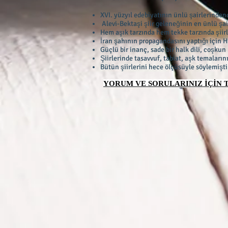
XVI. yüzyıl edebiyatının ünlü şairlerindend
Alevi-Bektaşi şiir geleneğinin en ünlü şair
Hem aşık tarzında hem tekke tarzında şiirle
İran şahının propagandasını yaptığı için Hı
Güçlü bir inanç, sade bir halk dili, coşkun b
Şiirlerinde tasavvuf, tabiat, aşk temalarını
Bütün şiirlerini hece ölçüsüyle söylemişti
YORUM VE SORULARINIZ İÇİN TI