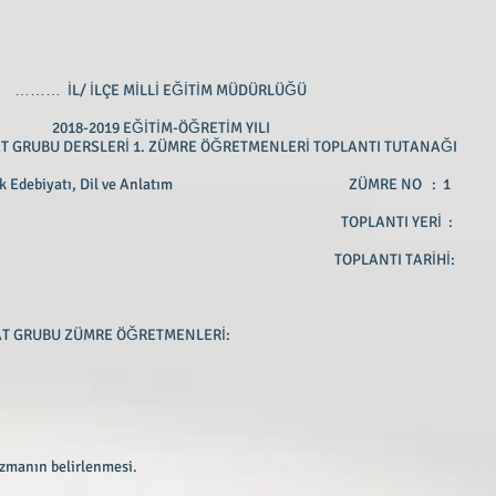
……… İL/ İLÇE MİLLİ EĞİTİM MÜDÜRLÜĞÜ
2018-2019 EĞİTİM-ÖĞRETİM YILI
AT GRUBU DERSLERİ 1. ZÜMRE ÖĞRETMENLERİ TOPLANTI TUTANAĞI
biyatı, Türk Edebiyatı, Dil ve Anlatım ZÜMRE NO : 1
ANI: TOPLANTI YERİ :
ı TOPLANTI TARİHİ:
AT GRUBU ZÜMRE ÖĞRETMENLERİ:
azmanın belirlenmesi.