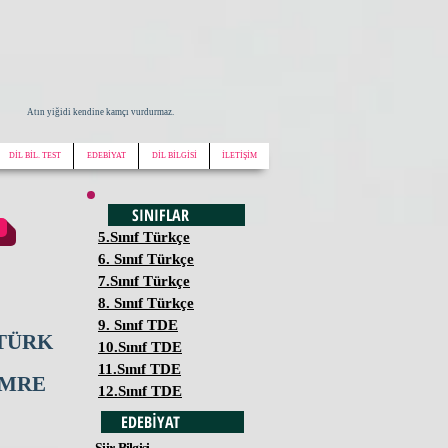
Atın yiğidi kendine kamçı vurdurmaz.
DİL BİL. TEST
EDEBİYAT
DİL BİLGİSİ
İLETİŞİM
SINIFLAR
5.Sınıf Türkçe
6. Sınıf Türkçe
7.Sınıf Türkçe
8. Sınıf Türkçe
9. Sınıf TDE
 TÜRK
10.Sınıf TDE
11.Sınıf TDE
ÜMRE
12.Sınıf TDE
EDEBİYAT