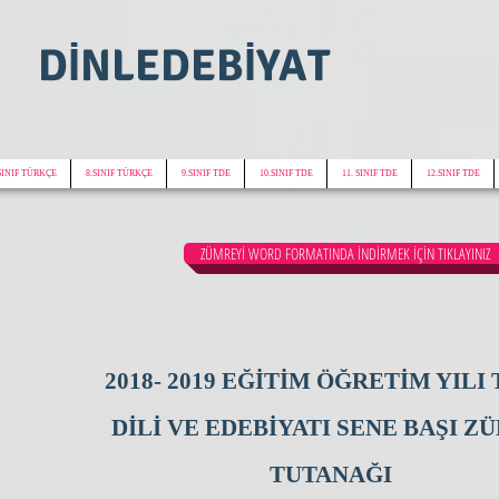
DİNLEDEBİYAT
SINIF TÜRKÇE
8.SINIF TÜRKÇE
9.SINIF TDE
10.SINIF TDE
11. SINIF TDE
12.SINIF TDE
ZÜMREYİ WORD FORMATINDA İNDİRMEK İÇİN TIKLAYINIZ
2018- 2019 EĞİTİM ÖĞRETİM YILI
DİLİ VE EDEBİYATI SENE BAŞI Z
TUTANAĞI