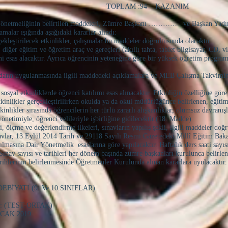
 :94 KAZANIM
önetmeliğinin belirtilen maddeleri, Zümre Başkanı ………….. ve Başkan 
malar ışığında aşağıdaki kararlar alındı:
eştirilecek etkinlikler, çalışmalar bu maddeler doğrultusunda olacaktır.
ğer eğitim ve öğretim araç ve gereçleri (akıllı tahta, tablet bilgisayar, CD, 
i esas alacaktır. Ayrıca öğrencinin yeteneğine göre bir yüksek öğretim progra
datın uygulanmasında ilgili maddedeki açıklamalara ve MEB Çalışma Takvimine
syal etkinliklerde öğrenci katılımı esas alınacaktır. Etkinliğin özelliğine göre 
 etkinlikler gerçekleştirilirken okulda ya da okul müdürlüğünce belirlenen, eğiti
nlikler sırasında öğrencilerin her türlü zararlı alışkanlıklar, olumsuz davranışl
önetimiyle, öğrenci velileriyle işbirliğine gidilecektir.(18. Madde)
lçme ve değerlendirme ilkeleri, sınavların yapılış şekli, ilgili maddeler doğr
navlar, 13 Eylül 2014 Tarih ve 29118 Sayılı Resmi Gazetedeki Millî Eğitim Bak
masına Dair Yönetmelik esaslarına göre yapılacaktır. Haftalık ders saati sayıs
r. Sınav sayısı ve tarihleri her dönem başında zümre başkanları kurulunca belirle
ihlerinin belirlenmesinde Öğretmenler Kurulunda alınan kararlara uyulacaktır.
BİYATI (9. Ve 10.SINIFLAR)
: (TEST-ORTAK)
AK 2019