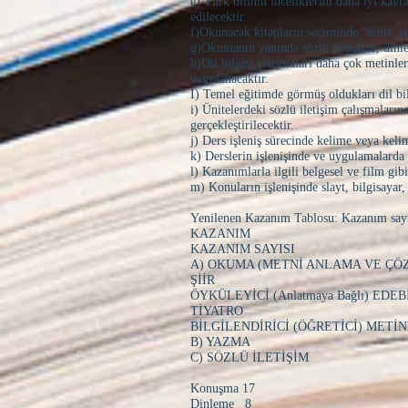
e) Türk dilinin inceliklerini daha iyi ka
edilecektir.
f)Okunacak kitapların seçiminde “ünite, iç
g)Okumanın yanında sözlü iletişime, dinlem
h)Dil bilgisi çalışmaları daha çok metinle
uygulanacaktır.
I) Temel eğitimde görmüş oldukları dil bil
i) Ünitelerdeki sözlü iletişim çalışmalar
gerçekleştirilecektir.
j) Ders işleniş sürecinde kelime veya keli
k) Derslerin işlenişinde ve uygulamalarda g
l) Kazanımlarla ilgili belgesel ve film gib
m) Konuların işlenişinde slayt, bilgisayar
Yenilenen Kazanım Tablosu: Kazanım sayılar
KAZANIM
KAZANIM SAYISI
A) OKUMA (METNİ ANLAMA VE Ç
ŞİİR
ÖYKÜLEYİCİ (Anlatmaya Bağlı) EDE
TİYATR
BİLGİLENDİRİCİ (ÖĞRETİCİ)
B) YAZM
C) SÖZLÜ İLETİŞİM
Konuşma 17
Dinleme 8