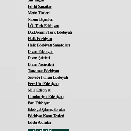
Şiir Bilgisi
Edebi Sanatlar
Metin Türleri
Nazım Biçimleri
İ.Ö. Türk Edebiyatı
İ.G.Dönemi Türk Edebiyatı
Halk Edebiyatı
Halk Edebiyatı Sanatçıları
Divan Edebiyatı
Divan Şairleri
Divan Nesircileri
Tanzimat Edebiyatı
Servet-i Fünun Edebiyat
ı
Fecr-i Ati Edebiyatı
Milli Edebiyat
Cumhuriyet Edebiyatı
Batı Edebiyatı
Edebiyat Çıkmış Sorular
Edebiyat Konu Testleri
Edebi Akımlar