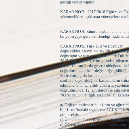
geçtiği tespiti yapıldı.
KARAR NO:3. 2017-2018 Eğitim ve Öğretim 
yönetmelikler, açıklanan yönergelere uyul
KARAR NO:4. Zümre başkanı ………………. 2
bu yönergeye göre belirlendiği ifade edild
KARAR NO:5. Türk Dili ve Edebiyatı, Türk
değişiklikler detaylı bir şekilde zümre baş
değiştiğini ve tüm sınıflarda “Türk Dili VE 
2017 Eğitim ve Öğretim yılından itibaren
10, ve 11. sınıflarda geçerli olduğunu if
doğrultusunda tekrar değişikliğe gidildiği
Müfredatın giriş kısmı …………………. taraf
sınıflara kaydırıldığını, kazanımların daha
eden ………….., yıllık planların yapılmasınd
doğrultusunda, 12. sınıflarda ise eski sist
“Karar no 5” ile ilgili aşağıdaki alt kararla
a) Değişen müfredat bu eğitim ve öğretim 
b) 11.sınıflardaki uygulama AĞUSTOS-2015 t
gidilecektir.
c) Ünite konuları belirlenen kazanımlar do
d) Öğrencilerin farklı kitapları okumaları