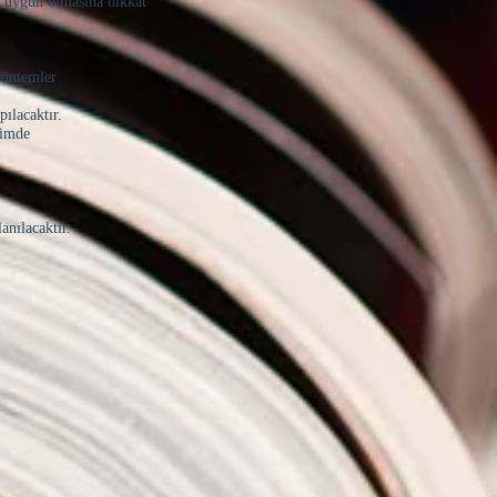
a uygun olmasına dikkat
 yöntemler
ılacaktır.
çimde
anılacaktır.