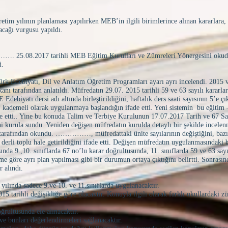
yılının planlaması yapılırken MEB’in ilgili birimlerince alınan kararlara, 
acağı vurgusu yapıldı.
5.08.2017 tarihli MEB Eğitim Kurulları ve Zümreleri Yönergesini okud
i.
 Edebiyatı, Dil ve Anlatım Öğretim Programları ayarı ayrı incelendi. 2015 v
kanı tarafından anlatıldı. Müfredatın 29.07. 2015 tarihli 59 ve 63 sayılı kararla
Edebiyatı dersi adı altında birleştirildiğini, haftalık ders saati sayısının 5’e ç
 kademeli olarak uygulanmaya başlandığın ifade etti. Yeni sistemin bu eğitim 
ade etti.. Yine bu konuda Talim ve Terbiye Kurulunun 17.07.2017 Tarih ve 67 Sa
ni kurula sundu. Yeniden değişen müfredatın kurulda detaylı bir şekilde incelenm
ından okundu. ……………, müfredattaki ünite sayılarının değiştiğini, bazı ü
 derli toplu hale getirildiğini ifade etti. Değişen müfredatın uygulanmasındaki b
a 9.,10. sınıflarda 67 no’lu karar doğrultusunda, 11. sınıflarda 59 ve 63 sayıl
eme göre ayrı plan yapılması gibi bir durumun ortaya çıktığını belirtti. Sonrasın
r alındı.
yılında sadece 9.ve 10. ve 11.sınıflarda uygulanacaktır.
arihli değişikliğe göre olacaktır. Konuyla ilgili olarak farklı okullardaki zü
ğrultusunda ele alınacaktır.
 ve bunları değerlendirmeleri sağlanacaktır.