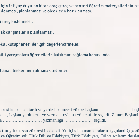
 için ihtiyaç duyulan kitap araç gereç ve benzeri öğretim materyallerinin be
irlenmesi, planlanması ve ölçeklerin hazırlanması.
zümreye işlenmesi.
lacak çalışmaların planlanması.
kul kütüphanesi ile ilgili değerlendirmeler.
şitli yarışmalara öğrencilerin katılımını sağlama konusunda
lanabilmeleri için alınacak tedbirler.
mresi belirlenen tarih ve yerde bir önceki zümre başkanı ………………… başka
n , başkan yardımcısı ve yazmanı oylama yöntemi ile seçildi. Zümre Başkanl
na ……………………… yazmanlığa ……………….. seçildi.
 yılının son zümresi incelendi. Yıl içinde alınan karaların uygulandığı gör
e Öğretim yılı Türk Dili ve Edebiyatı, Türk Edebiyatı, Dil ve Anlatım dersleri