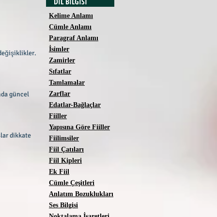
DİL BİLGİSİ
Kelime Anlamı
Cümle Anlamı
Paragraf Anlamı
İsimler
eğişiklikler.
Zamirler
Sıfatlar
Tamlamalar
nda güncel
Zarflar
Edatlar-Bağlaçlar
Fiiller
Yapısına Göre Fiiller
lar dikkate
Fiilimsiler
Fiil Çatıları
Fiil Kipleri
Ek Fiil
Cümle Çeşitleri
Anlatım Bozuklukları
Ses Bilgisi
Noktalama İşaretleri