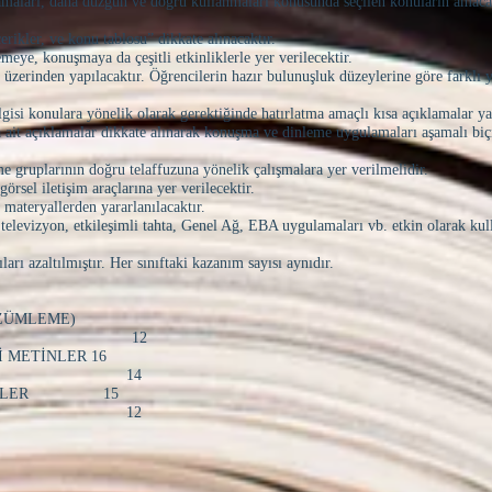
vramaları, daha düzgün ve doğru kullanmaları konusunda seçilen konuların amac
erikler, ve konu tablosu” dikkate alınacaktır.
eye, konuşmaya da çeşitli etkinliklerle yer verilecektir.
r üzerinden yapılacaktır. Öğrencilerin hazır bulunuşluk düzeylerine göre farklı
gisi konulara yönelik olarak gerektiğinde hatırlatma amaçlı kısa açıklamalar yap
ına ait açıklamalar dikkate alınarak konuşma ve dinleme uygulamaları aşamalı bi
me gruplarının doğru telaffuzuna yönelik çalışmalara yer verilmelidir.
örsel iletişim araçlarına yer verilecektir.
i materyallerden yararlanılacaktır.
, televizyon, etkileşimli tahta, Genel Ağ, EBA uygulamaları vb. etkin olarak kull
ı azaltılmıştır. Her sınıftaki kazanım sayısı aynıdır.
ÖZÜMLEME)
 12
Bİ METİNLER 16
O 14
 METİNLER 15
A 12