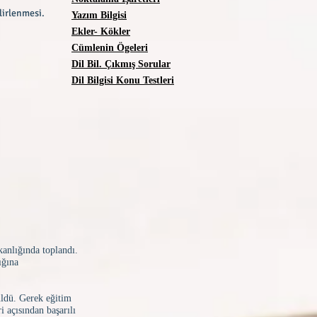
lirlenmesi.
Yazım Bilgisi
Ekler- Kökler
Cümlenin Ögeleri
Dil Bil. Çıkmış Sorular
Dil Bilgisi Konu Testleri
nlığında toplandı.
ığına
üldü. Gerek eğitim
 açısından başarılı