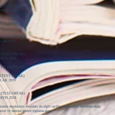
(TEST-ORTAK)
AYIS 2018
 (11 SINIFLAR)
 (TEST-ORTAK)
AK 2019
(TEST-ORTAK)
IS 2018
(11 SINIFLAR)
 (TEST-ORTAK)
AK 2019
(TEST-ORTAK)
IS 2018
tım derslerinin sınavları ile ilgili tarihler daha sonra belirlenecektir.
ncesi ve sonrası zümre toplanacaktır.