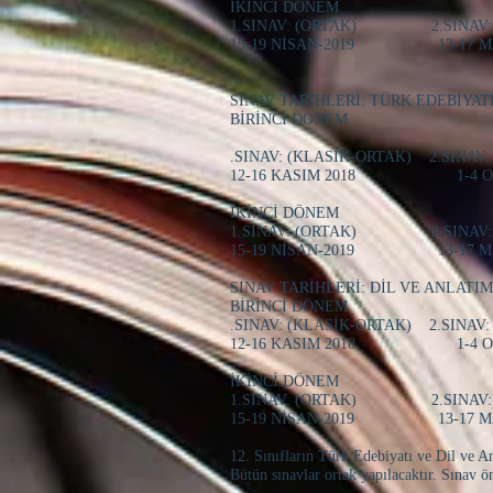
İKİNCİ DÖNEM
1.SINAV: (ORTAK) 2.SINAV: 
15-19 NİSAN-2019 13-17 M
SINAV TARİHLERİ: TÜRK EDEBİYATI
BİRİNCİ DÖNEM
.SINAV: (KLASİK-ORTAK) 2.SINAV:
12-16 KASIM 2018 1-4 OC
İKİNCİ DÖNEM
1.SINAV: (ORTAK) 2.SINAV: 
15-19 NİSAN-2019 13-17 MAY
SINAV TARİHLERİ: DİL VE ANLATIM 
BİRİNCİ DÖNEM
.SINAV: (KLASİK-ORTAK) 2.SINAV:
12-16 KASIM 2018 1-4 OC
İKİNCİ DÖNEM
1.SINAV: (ORTAK) 2.SINAV: 
15-19 NİSAN-2019 13-17 MAY
12. Sınıfların Türk Edebiyatı ve Dil ve Anla
Bütün sınavlar ortak yapılacaktır. Sınav ö