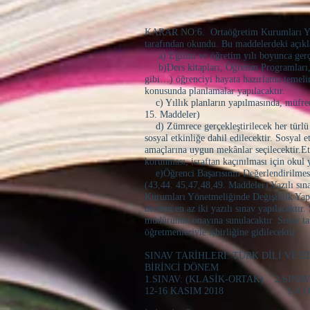
TOPLAM
KARAR NO:6. Ortaöğretim Kurumları Y
tarafından okundu. Bu maddelerdeki açıkla
a) Eğitim ve öğretim yılı boyunca gerçekl
b)Ders kitapları, Öğretim Programları, di
gibi…) öğrenciyi hayata hazırlama temelin
konusunda planlamalar yapılacaktır.
c) Yıllık planların yapılmasında, müfre
15. Maddeler)
d) Zümrece gerçekleştirilecek her türlü so
sosyal etkinliğe dahil edilecektir. Sosyal
amaçlarına uygun mekânlar seçilecektir.Etki
korunması, israftan kaçınılması için okul y
e)Öğrenci Başarısının Değerlendirilmesi, ö
(43,44. 45,47,48,49. Maddeler) Yazılı sı
Kurumları Yönetmeliğinde Değişiklik Yapıl
dersten en az iki yazılı sınav yapılacaktı
müdürünün onayına sunulacaktır. Sınav tar
öğretmenleriyle işbirliğine gidilecektir.
SINAV TARİHLERİ: TÜRK DİLİ VE EDE
BİRİNCİ DÖNEM
1.SINAV: (KLASİK-ORTAK) 2.SINAV
12-16 KASIM 2018 1-4 OC