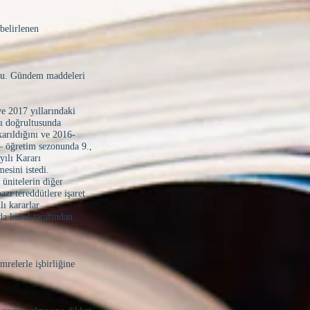
belirlenen
u. Gündem maddeleri
e 2017 yıllarındaki
rı doğrultusunda
ıkarıldığını ve 2016-
– öğretim sezonunda 9.,
yılı Kararı
esini istedi.
nitelerin diğer
azı tereddütlere işaret
ı kararlar
da kurul tarafından
mrelerle işbirliğine