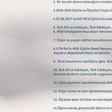
2. Bir önceki zümre tutanağının incele
3.2018-2019 Eğitim ve Öğretim Yılıyla i
4.25.08.2017 tarihli MEB Eğitim Kurull
5. Türk Dili ve Edebiyatı, Türk Edebiyat
6. MEB Ortaöğretim Kurumları Yönetmeli
7. Örgün ve yaygın eğitim kurumlarının
8.1739 No’lu Milli Eğitim Temel Kanun
olayların değerlendirilmesi ve kararlar.
9. Ders konularının özelliğine göre Atat
10. Türk Dil ve Edebiyatı, Türk Edebiyat
alınarak derslerin işlenişinde uygulan
11. Yıllık planların hazırlanmasında di
12. Diğer zümre ve alan öğretmenleriyle 
13. Öğretim alanı ile bilim ve teknoloji
14.Öğrencilerde girişimcilik bilincinin