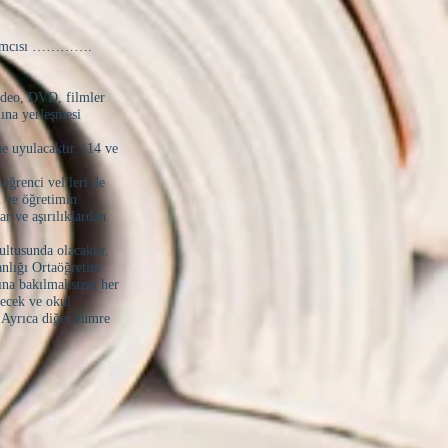
Yadımcısı ………….
video, DVD, filmler
mına yerleşmesi
 uyulacaktır. (14 ve
öğrenci velileri de
m ve öğretimin
ar ve aşırılıklardan
ultusunda olacaktır.
anlığı Ortaöğretim
ına bakılmaksızın her
necek ve okul
 Ayrıca diğer zümre