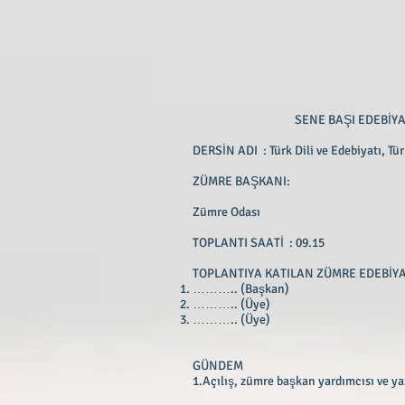
SENE BAŞI EDEBİY
DERSİN ADI : Türk Dili ve Ede
ZÜMRE BAŞK
Zümre Odas
TOPLANTI SAATİ : 09.15
TOPLANTIYA KATILAN ZÜMRE EDEBİY
……….. (Başkan)
……….. (Üye)
……….. (Üye)
GÜNDEM
1.Açılış, zümre başkan yardımcısı ve y