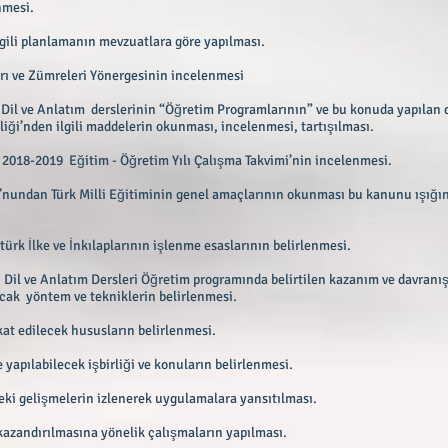
nmesi.
lgili planlamanın mevzuatlara göre yapılması.
arı ve Zümreleri Yönergesinin incelenmesi
ı, Dil ve Anlatım derslerinin “Öğretim Programlarının” ve bu konuda yapılan d
ği’nden ilgili maddelerin okunması, incelenmesi, tartışılması.
 2018-2019 Eğitim - Öğretim Yılı Çalışma Takvimi’nin incelenmesi.
u’nundan Türk Milli Eğitiminin genel amaçlarının okunması bu kanunu ışığı
ürk İlke ve İnkılaplarının işlenme esaslarının belirlenmesi.
ı, Dil ve Anlatım Dersleri Öğretim programında belirtilen kazanım ve davranış
acak yöntem ve tekniklerin belirlenmesi.
kkat edilecek hususların belirlenmesi.
yapılabilecek işbirliği ve konuların belirlenmesi.
deki gelişmelerin izlenerek uygulamalara yansıtılması.
 kazandırılmasına yönelik çalışmaların yapılması.