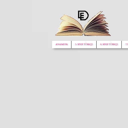
google.com, pub-1772441188610312, DIRECT, f08c47fec0942fa0
ANASAYFA
5. SINIF TÜRKÇE
6. SINIF TÜRKÇE
7.