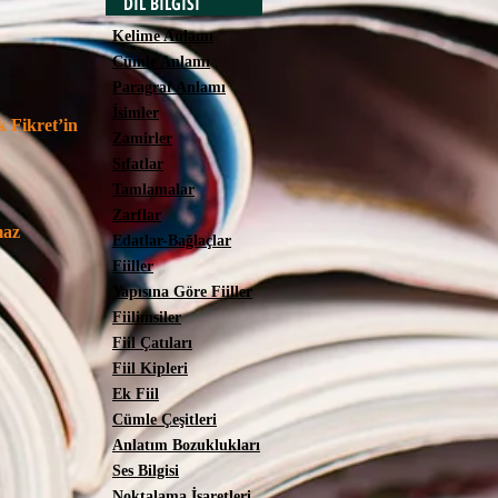
DİL BİLGİSİ
Kelime Anlamı
Cümle Anlamı
Paragraf Anlamı
İsimler
k Fikret’in
Zamirler
Sıfatlar
Tamlamalar
Zarflar
maz
Edatlar-Bağlaçlar
Fiiller
Yapısına Göre Fiiller
Fiilimsiler
Fiil Çatıları
Fiil Kipleri
Ek Fiil
Cümle Çeşitleri
Anlatım Bozuklukları
Ses Bilgisi
Noktalama İşaretleri