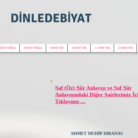
DİNLEDEBİYAT
SINIF TÜRKÇE
8.SINIF TÜRKÇE
9.SINIF TDE
10.SINIF TDE
11. SINIF TDE
12.SINIF TDE
Saf (Öz) Şiir Anlayışı ve Saf Şiir
Anlayışındaki Diğer Şairlerimiz İç
Tıklayınız ...
AHMET MUHİP DIRANAS