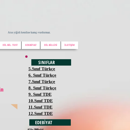
Atın yiğidi kendine kamçı vurdurmaz.
DİL BİL. TEST
EDEBİYAT
DİL BİLGİSİ
İLETİŞİM
SINIFLAR
5.Sınıf Türkçe
6. Sınıf Türkçe
7.Sınıf Türkçe
8. Sınıf Türkçe
in
9. Sınıf TDE
10.Sınıf TDE
11.Sınıf TDE
12.Sınıf TDE
EDEBİYAT