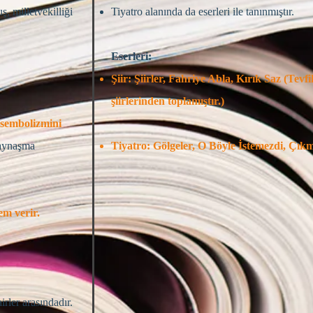
, milletvekilliği
Tiyatro alanında da eserleri ile tanınmıştır.
Eserleri:
Şiir: Şiirler, Fahriye Abla, Kırık Saz (Tevfi
şiirlerinden toplamıştır.)
sembolizmini
aynaşma
Tiyatro: Gölgeler, O Böyle İstemezdi, Çık
em verir.
airler arasındadır.