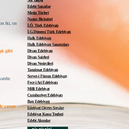
Şiir Bilgisi
Edebi Sanatlar
Metin Türleri
Nazım Biçimleri
on iki, on
İ.Ö. Türk Edebiyatı
İ.G.Dönemi Türk Edebiyatı
Halk Edebiyatı
Halk Edebiyatı Sanatçıları
şk gibi
Divan Edebiyatı
Divan Şairleri
Divan Nesircileri
Tanzimat Edebiyatı
Servet-i Fünun Edebiyat
ı
vardır.
Fecr-i Ati Edebiyatı
Milli Edebiyat
Cumhuriyet Edebiyatı
Batı Edebiyatı
yle yazan
Edebiyat Çıkmış Sorular
Edebiyat Konu Testleri
Edebi Akımlar