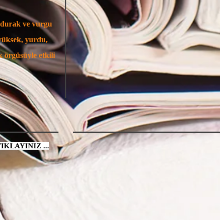
 durak ve vurgu
 yüksek, yurdu,
k örgüsüyle etkili
KLAYINIZ ...