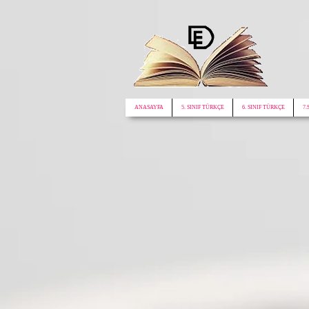
google.com, pub-1772441188610312, DIRECT, f08c47fec0942fa0
ANASAYFA
5. SINIF TÜRKÇE
6. SINIF TÜRKÇE
7.