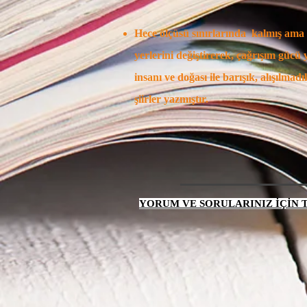
Hece ölçüsü sınırlarında kalmış ama
yerlerini değiştirerek, çağrışım gücü
insanı ve doğası ile barışık, alışılmadı
şiirler yazmıştır.
YORUM VE SORULARINIZ İÇİN TI