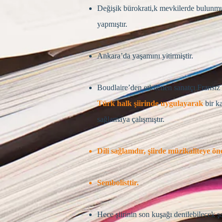
Değişik bürokrati,k mevkilerde bulunmuş
yapmıştır.
Ankara’da yaşamını yitirmiştir.
Boudlaire’den etkilenen sanatçı Fransız
Türk halk şiirinde uygulayarak
bir k
sağlamaya çalışmıştır.
Dili sağlamdır, şiirde müzikaliteye ön
Sembolisttir.
Hece şiirinin son kuşağı denilebilecek ş