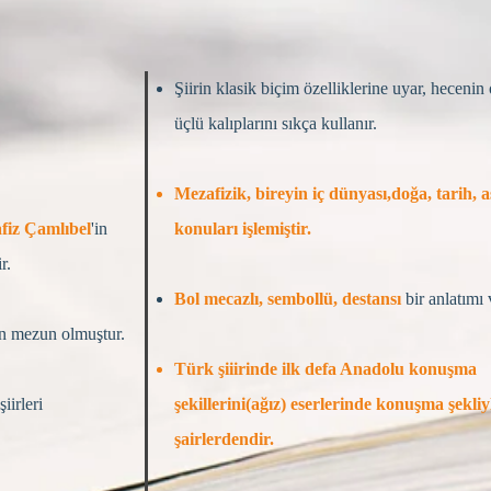
Şiirin klasik biçim özelliklerine uyar, hecenin 
üçlü kalıplarını sıkça kullanır.
Mezafizik, bireyin iç dünyası,doğa, tarih, a
iz Çamlıbel
'in
konuları işlemiştir.
ir.
Bol mecazlı, sembollü, destansı
bir anlatımı 
n mezun olmuştur.
Türk şiiirinde ilk defa Anadolu konuşma
iirleri
şekillerini(ağız) eserlerinde konuşma şekli
şairlerdendir.