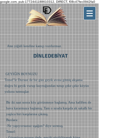
google.com, pub-1772441188610312, DIRECT, f08c47fec0942fa0
Atın yiğidi kendine kamçı vurdurmaz.
DİNLEDEBİYAT
GEYİĞİN BOYNUZU
Temel’le Dursun ile bir gün geyik avına gitmiş akşama
doğru bi geyik vurup kuyruğundan tutup çeke çeke köyün
yolunu tutmuşlar.
Bir iki saat sonra köy görünmeye başlamış. Ama hafiften de
hava kararmaya başlamış. Tam o sırada karşıda ak sakallı bir
yaşlıca biri karşılarına çıkmış.
Bunlara:
-Ne yapıyorsunuz uşağım? diye sormuş.
Temel:
- Görmüyor musun dede, geyiği sürüklüyerek köye