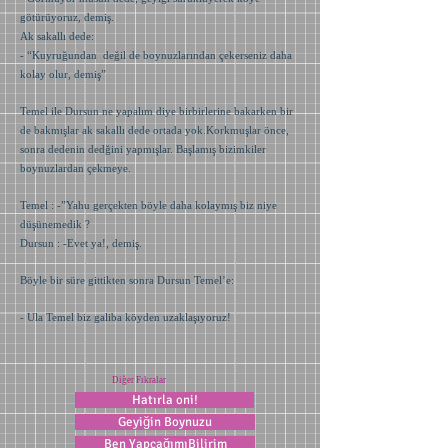
götürüyoruz, demiş.
Ak sakallı dede:
- “Kuyruğundan değil de boynuzlarından çekerseniz daha
kolay olur, demiş”
Temel ile Dursun ne yapalım diye birbirlerine bakarken bir
de bakmışlar ak sakallı dede ortada yok.Korkmuşlar önce,
sonra dedenin dedğini yapmışlar. Başlamış bizimkiler
boynuzlardan çekmeye.
Temel : -”Yahu gerçekten böyle daha kolaymış biz niye
düşünemedik ?
Dursun : -Evet ya!, demiş.
Böyle bir süre gittikten sonra Dursun Temel’e:
- Ula Temel biz galiba köyden uzaklaşıyoruz!
Diğer Fıkralar
Hatırla oni!
Geyiğin Boynuzu
Ben YapcağımıBilirim