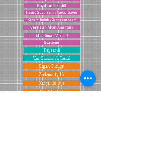
Bayıltan Tesadüf
Havuç Suyu Va mı Havuç Suyu?
Kendini Buğday Zanneden Adam
Cennetin Altın Anahtarı
Müslüman Var mı?
Gözleme
Kayserili
Van Damme ileTemel
Soğan Cücüğü
Zorlama İyilik
Karga İle Ayı
Nasıl Bildin?
YORUM VE SORULARINIZ İÇİN TIKLAYINIZ ...