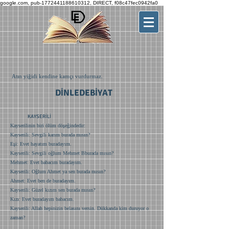
google.com, pub-1772441188610312, DIRECT, f08c47fec0942fa0
Atın yiğidi kendine kamçı vurdurmaz.
DİNLEDEBİYAT
KAYSERİLİ
Kayserilinin biri ölüm döşeğindedir:
Kayserili: Sevgili karım burada mısın?
Eşi: Evet hayatım buradayım.
Kayserili: Sevgili oğlum Mehmet Bburada mısın?
Mehmet: Evet babacım buradayım.
Kayserili: Oğlum Ahmet ya sen burada mısın?
Ahmet: Evet ben de buradayım.
Kayserili: Güzel kızım sen burada mısın?
Kızı: Evet buradayım babacım.
Kayserili: Allah hepinizin belasını versin. Dükkanda kim duruyor o
zaman?