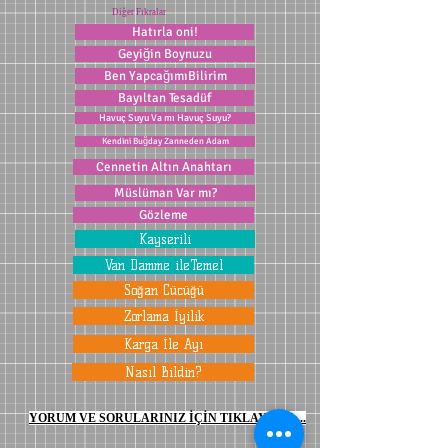
Diğer Fıkralar
Hatırla oni!
Geyiğin Boynuzu
Ben YapcağımıBilirim
Bayıltan Tesadüf
Havuç Suyu Va mı Havuç Suyu?
Kendini Buğday Zanneden Adam
Cennetin Altın Anahtarı
Müslüman Var mı?
Gözleme
Kayserili
Van Damme ileTemel
Soğan Cücüğü
Zorlama İyilik
Karga İle Ayı
Nasıl Bildin?
YORUM VE SORULARINIZ İÇİN TIKLAYINIZ ...