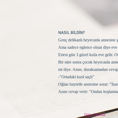
NASIL BİLDİN?
Genç delikanlı heyecanla annesine ge
Ama sadece eglence olsun diye eve 3
Ertesi gün 3 güzel kızla eve gelir. O
Bir süre sonra çocuk heyecanla anne
mi diye. Anne, duraksamadan cevap 
-"Ortadaki kızıl saçlı"
Oğlan hayretle annesine sorar: "İnan
Anne cevap verir: "Ondan hoşlanm
Diğer Fıkralar