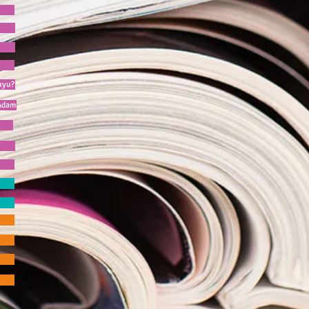
uyu?
Adam