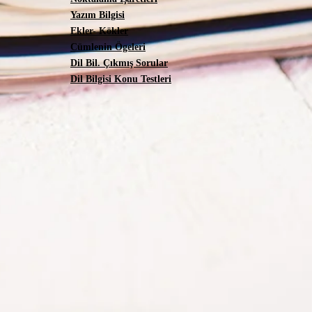
Yazım Bilgisi
Ekler- Kökler
Cümlenin Ögeleri
Dil Bil. Çıkmış Sorular
Dil Bilgisi Konu Testleri