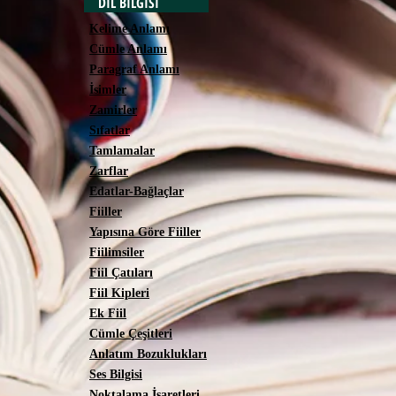
DİL BİLGİSİ
Kelime Anlamı
Cümle Anlamı
Paragraf Anlamı
İsimler
Zamirler
Sıfatlar
Tamlamalar
Zarflar
Edatlar-Bağlaçlar
Fiiller
Yapısına Göre Fiiller
Fiilimsiler
Fiil Çatıları
Fiil Kipleri
Ek Fiil
Cümle Çeşitleri
Anlatım Bozuklukları
Ses Bilgisi
Noktalama İşaretleri