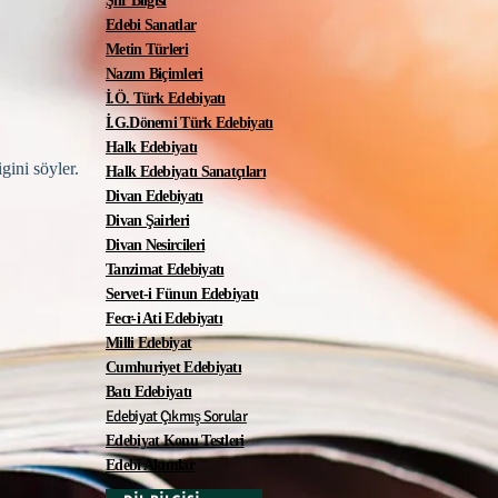
Şiir Bilgisi
Edebi Sanatlar
Metin Türleri
Nazım Biçimleri
İ.Ö. Türk Edebiyatı
İ.G.Dönemi Türk Edebiyatı
Halk Edebiyatı
gini söyler.
Halk Edebiyatı Sanatçıları
Divan Edebiyatı
Divan Şairleri
Divan Nesircileri
Tanzimat Edebiyatı
Servet-i Fünun Edebiyat
ı
Fecr-i Ati Edebiyatı
Milli Edebiyat
Cumhuriyet Edebiyatı
Batı Edebiyatı
Edebiyat Çıkmış Sorular
Edebiyat Konu Testleri
Edebi Akımlar