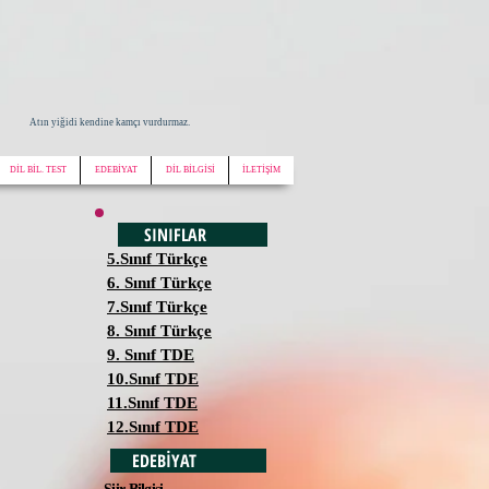
Atın yiğidi kendine kamçı vurdurmaz.
DİL BİL. TEST
EDEBİYAT
DİL BİLGİSİ
İLETİŞİM
SINIFLAR
5.Sınıf Türkçe
6. Sınıf Türkçe
7.Sınıf Türkçe
8. Sınıf Türkçe
9. Sınıf TDE
10.Sınıf TDE
11.Sınıf TDE
12.Sınıf TDE
EDEBİYAT