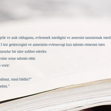
lir ve asık oldugunu, evlenmek istedigini ve annesini tanıstırmak istedi
 kiz getirecegini ve annesinin evlenecegi kızı tahmin etmesini ister.
tururlar bir süre sohbet ederler.
sine sorar tahmin ettin
verir:
ılmaz, nasıl bildin?"
adım."