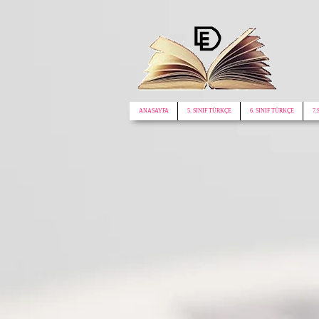
google.com, pub-1772441188610312, DIRECT, f08c47fec0942fa0
ANASAYFA
5. SINIF TÜRKÇE
6. SINIF TÜRKÇE
7.