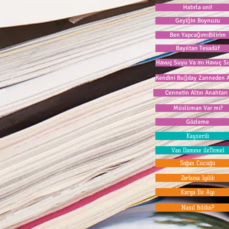
Hatırla oni!
Geyiğin Boynuzu
Ben YapcağımıBilirim
Bayıltan Tesadüf
Havuç Suyu Va mı Havuç S
Kendini Buğday Zanneden 
Cennetin Altın Anahtarı
Müslüman Var mı?
Gözleme
Kayserili
Van Damme ileTemel
Soğan Cücüğü
Zorlama İyilik
Karga İle Ayı
Nasıl Bildin?