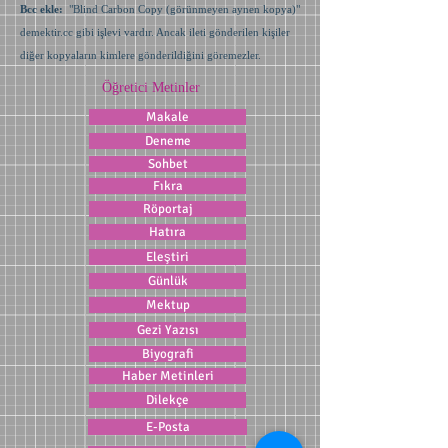
Bcc ekle:
"Blind Carbon Copy (görünmeyen aynen kopya)"
demektir.cc gibi işlevi vardır. Ancak ileti gönderilen kişiler
diğer kopyaların kimlere gönderildiğini göremezler.
Öğretici Metinler
Makale
Deneme
Sohbet
Fıkra
Röportaj
Hatıra
Eleştiri
Günlük
Mektup
Gezi Yazısı
Biyografi
Haber Metinleri
Dilekçe
E-Posta