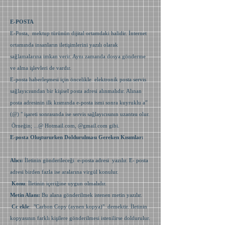
E-POSTA
E-Posta, mektup türünün dijital ortamdaki halidir. İnternet
ortamında insanların iletişimlerini yazılı olarak
sağlamalarına imkan verir. Aynı zamanda dosya gönderme
ve alma işlevleri de vardır.
E-posta haberleşmesi için öncelikle elektronik posta servis
sağlayıcısından bir kişisel posta adresi alınmalıdır. Alınan
posta adresinin ilk kısmında e-posta ismi sonra kuyruklu a”
(@) " işareti sonrasında ise servis sağlayıcısının uzantısı olur.
Örneğin; ...@ Hotmail.com, @gmail.com gibi.
E-posta Oluştururken Doldurulması Gereken Kısımlar:
Alıcı:
İletinin gönderileceği e-posta adresi yazılır. E- posta
adresi birden fazla ise aralarına virgül konulur.
Konu
: İletinin içeriğine uygun olmalıdır.
Metin Alanı:
Bu alana gönderilmek istenen metin yazılır.
Cc ekle
: "Carbon Copy (aynen kopya)" demektir. İletinin
kopyasının farklı kişilere gönderilmesi istenilirse doldurulur.