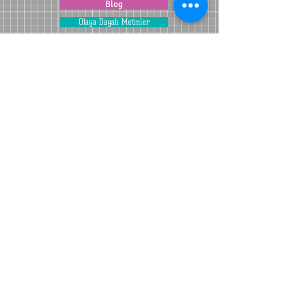
Blog
Olaya Dayalı Metinler
Göstermeye Dayalı Metinler
Anlatım Teknikleri
Olay Metninde Bakış Açıları
YORUM VE SORULARINIZ İÇİN TIKLAYINIZ ...