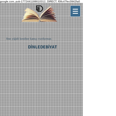
google.com, pub-1772441188610312, DIRECT, f08c47fec0942fa0
Atın yiğidi kendine kamçı vurdurmaz.
DİNLEDEBİYAT