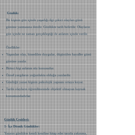
Günlük:
Bir kişinin gün içinde yaşadığı ilgi çekici olayları günü
gününe yazmasına denilir. Günlükte tarih belirtilir. Olayların
gün içinde ne zaman gerçekleştiği de anlatım içinde verilir.
Özellikler:
Yaşanılan olay, hissedilen duygular, düşünülen hayaller günü
gününe yazılır.
Birinci kişi anlatım söz konusudur.
Öznel yargıların yoğunlukta olduğu yazılardır.
Günlüğü yazan kişinin psikolojik yapısını ortaya koyar.
Tarihi olayların öğrenilmesinde objektif olmayan kaynak
konumundadırlar.
Günlük Çeşitleri:
1- İçe Dönük Günlükler:
Yazarın günlükte kendi kendine hitap eder tarzda yakınma,