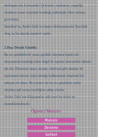
dertleşme söz konusudur. Çevrenin, toplumun, yaşadığı
olayların yazar üzerinde bıraktığı psikolojik izleri rahatça
görebiliriz.
Stendhal’in, Andre Gide ve bizim edebiyatımızda Nurullah
Ataç’ın bu alanda eserlerii vardır.
2.Dışa Dönük Günlük:
Bu tür günlüklerde yazar günlük olayların kendi ruh
dünyasında bıraktığı izleri değil de toplum üzerindeki etkisini
ele alır. Dönemin sanat, siyaset, edebiyat gibi alanları ile
toplumsal olaylar öykü tekniği kullanılarak eleştirisel bir
üslupla ele alınır. Bu yönleri ile bu tür günlükler tarihi
olaylara ışık tutma özeeliğine sahip olurlar.
Andre Gide’nin Kalpazanlar adlı eseri bu türün en
önemlilerindendir.
Öğretici Metinler
Makale
Deneme
Sohbet