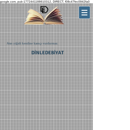
google.com, pub-1772441188610312, DIRECT, f08c47fec0942fa0
Atın yiğidi kendine kamçı vurdurmaz.
DİNLEDEBİYAT