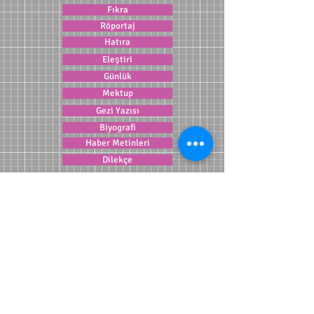
Fıkra
Röportaj
Hatıra
Eleştiri
Günlük
Mektup
Gezi Yazısı
Biyografi
Haber Metinleri
Dilekçe
E-Posta
Blog
Olaya Dayalı Metinler
Göstermeye Dayalı Metinler
Anlatım Teknikleri
Olay Metninde Bakış Açıları