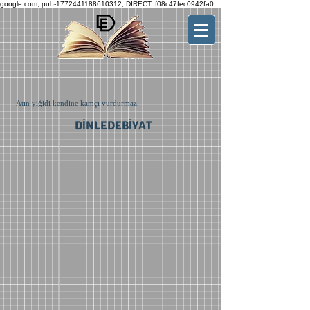
google.com, pub-1772441188610312, DIRECT, f08c47fec0942fa0
Atın yiğidi kendine kamçı vurdurmaz.
DİNLEDEBİYAT