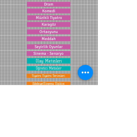
Dram
Komedi
Müzikli Tiyatro
Karagöz
Ortaoyunu
Meddah
Seyirlik Oyunlar
Sinema - Senaryo
Olay Metinleri
Öğretici Metinler
Tiyatro Tiyatro Terimleri
EdebiyatSinema İlişkisi
YORUM VE SORULARINIZ İÇİN TIKLAYINIZ ...