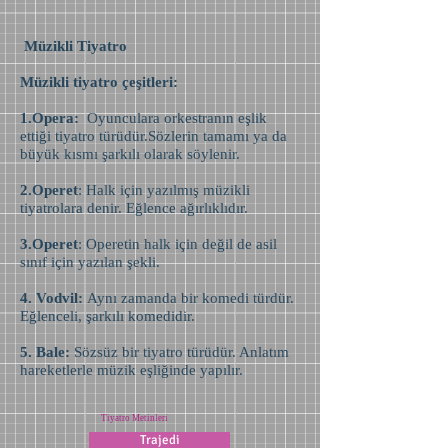
Müzikli Tiyatro
Müzikli tiyatro çeşitleri:
1.Opera:
Oyunculara orkestranın eşlik
ettiği tiyatro türüdür.Sözlerin tamamı ya da
büyük kısmı şarkılı olarak söylenir.
2.Operet
: Halk için yazılmış müzikli
tiyatrolara denir. Eğlence ağırlıklıdır.
3.Operet
: Operetin halk için değil de asil
sınıf için yazılan şekli.
4. Vodvil:
Aynı zamanda bir komedi türdür.
Eğlenceli, şarkılı komedidir.
5. Bale:
Sözsüz bir tiyatro türüdür. Anlatım
hareketlerle müzik eşliğinde yapılır.
Tiyatro Metinleri
Trajedi