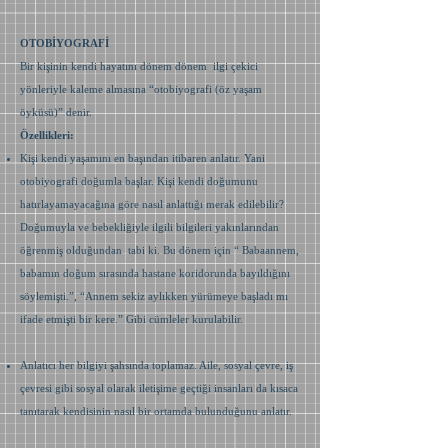
OTOBİYOGRAFİ
Bir kişinin kendi hayatını dönem dönem ilgi çekici
yönleriyle kaleme almasına “otobiyografi (öz yaşam
öyküsü)” denir.
Özellikleri:
Kişi kendi yaşamını en başından itibaren anlatır. Yani
otobiyografi doğumla başlar. Kişi kendi doğumunu
hatırlayamayacağına göre nasıl anlattığı merak edilebilir?
Doğumuyla ve bebekliğiyle ilgili bilgileri yakınlarından
öğrenmiş olduğundan tabi ki. Bu dönem için “ Babaannem,
babamın doğum sırasında hastane koridorunda bayıldığını
söylemişti.”, “Annem sekiz aylıkken yürümeye başladı mı
ifade etmişti bir kere.” Gibi cümleler kurulabilir.
Anlatıcı her bilgiyi şahsında toplamaz. Aile, sosyal çevre, iş
çevresi gibi sosyal olarak iletişime geçtiği insanları da kısaca
tanıtarak kendisinin nasıl bir ortamda bulunduğunu anlatır.