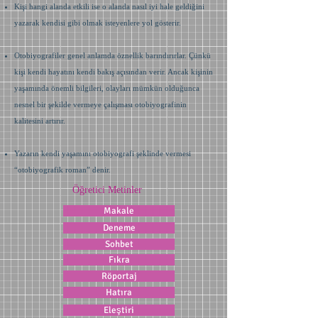
Kişi hangi alanda etkili ise o alanda nasıl iyi hale geldiğini
yazarak kendisi gibi olmak isteyenlere yol gösterir.
Otobiyografiler genel anlamda öznellik barındırırlar. Çünkü
kişi kendi hayatını kendi bakış açısından verir. Ancak kişinin
yaşamında önemli bilgileri, olayları mümkün olduğunca
nesnel bir şekilde vermeye çalışması otobiyografinin
kalitesini artırır.
Yazarın kendi yaşamını otobiyografi şeklinde vermesi
“otobiyografik roman” denir.
Öğretici Metinler
Makale
Deneme
Sohbet
Fıkra
Röportaj
Hatıra
Eleştiri