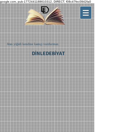
google.com, pub-1772441188610312, DIRECT, f08c47fec0942fa0
Atın yiğidi kendine kamçı vurdurmaz.
DİNLEDEBİYAT