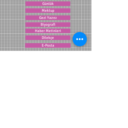
Günlük
Mektup
Gezi Yazısı
Biyografi
Haber Metinleri
Dilekçe
E-Posta
Blog
Olaya Dayalı Metinler
Göstermeye Dayalı Metinler
Anlatım Teknikleri
Olay Metninde Bakış Açıları
YORUM VE SORULARINIZ İÇİN TIKLAYINIZ ...