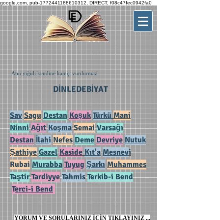
google.com, pub-1772441188610312, DIRECT, f08c47fec0942fa0
Atın yiğidi kendine kamçı vurdurmaz.
DİNLEDEBİYAT
Sav
Sagu
Destan
Koşuk
Türkü
Mani
Ninni
Ağıt
Koşma
Semai
Varsağı
Destan
İlah
i
Nefes
Deme
Devriye
Nutuk
Şathiye
Gazel
Kaside
Kıt'a
Mesnev
i
Rubai
Murabba
Tuyug
Şarkı
Muhammes
Taştir
Tardiyye
T
ahmis
Terkib-i Bend
T
erci-i Bend
YORUM VE SORULARINIZ İÇİN TIKLAYINIZ ...