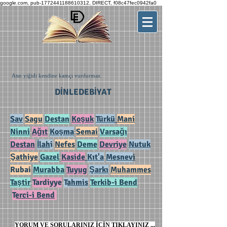
google.com, pub-1772441188610312, DIRECT, f08c47fec0942fa0
Atın yiğidi kendine kamçı vurdurmaz.
DİNLEDEBİYAT
Sav
Sagu
Destan
Koşuk
Türkü
Mani
Ninni
Ağıt
Koşma
Semai
Varsağı
Destan
İlah
i
Nefes
Deme
Devriye
Nutuk
Şathiye
Gazel
Kaside
Kıt'a
Mesnev
i
Rubai
Murabba
Tuyug
Şarkı
Muhammes
Taştir
Tardiyye
T
ahmis
Terkib-i Bend
T
erci-i Bend
YORUM VE SORULARINIZ İÇİN TIKLAYINIZ ...